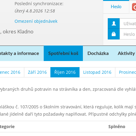
Poslední synchronizace:
Heslo
Úterý 4.8.2026 12:58
Omezení objednávek
, okres Kladno
takty a informace
Spotřební koš
Docházka
Aktivity
enec 2016
Září 2016
Říjen 2016
Listopad 2016
Prosine
ybraných druhů potravin na strávníka a den, zpracovaná dle vyhl
yhláškou č. 107/2005 o školním stravování, která reguluje, kolik maj
dané jídelně daří tyto požadavky naplňovat. Přípustné odchylky pln
tegorie
Splněno