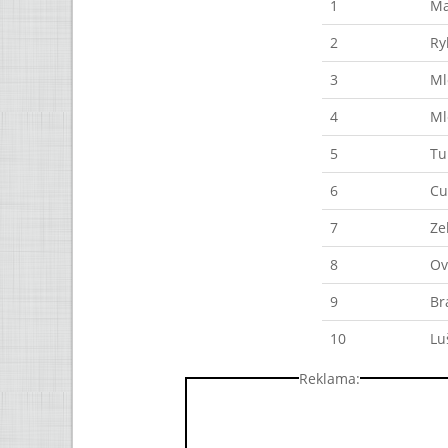
1
Ma
2
Ry
3
Ml
4
Ml
5
Tu
6
Cu
7
Ze
8
Ov
9
Br
10
Lu
Reklama: