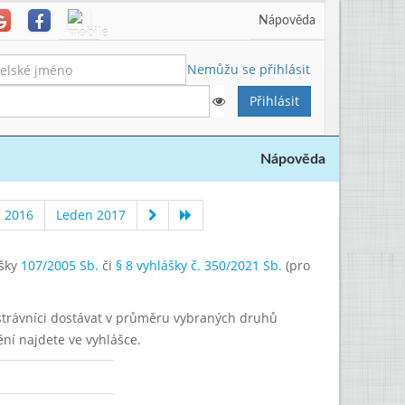
Nápověda
Nemůžu se přihlásit
Nápověda
c 2016
Leden 2017
ášky
107/2005 Sb.
či
§ 8 vyhlášky č. 350/2021 Sb.
(pro
í strávníci dostávat v průměru vybraných druhů
ění najdete ve vyhlášce.