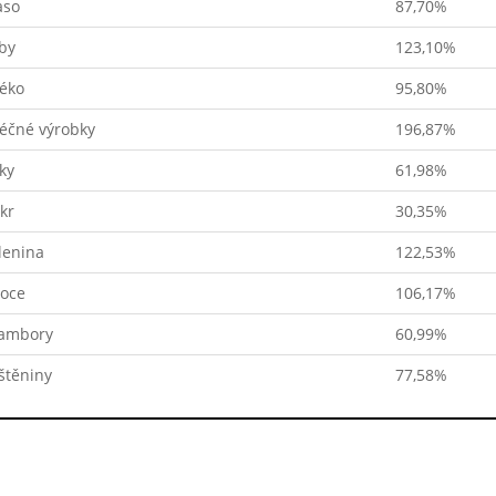
so
87,70%
by
123,10%
éko
95,80%
éčné výrobky
196,87%
ky
61,98%
kr
30,35%
lenina
122,53%
oce
106,17%
ambory
60,99%
štěniny
77,58%