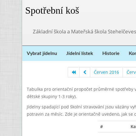
Spotřební koš
Základní škola a Mateřská škola Stehelčeves
Vybrat jídelnu
Jídelní lístek
Historie
Kon
Červen 2016
Červ
Tabulka pro orientační propočet průměrné spotřeby v
dětské skupiny 1-3 roky).
Jídelny spadající pod školní stravování jsou vázány v
potravin za měsíc. Zde je orientačně uvedeno, jak se 
#
Ka