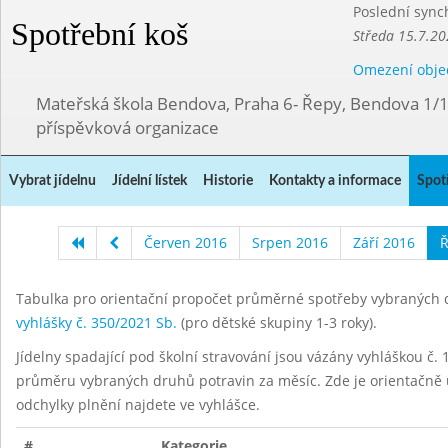
Poslední sync
Spotřební koš
Středa 15.7.20
Omezení obje
Mateřská škola Bendova, Praha 6- Řepy, Bendova 1/
příspěvková organizace
Vybrat jídelnu
Jídelní lístek
Historie
Kontakty a informace
Spot
Červen 2016
Srpen 2016
Září 2016
Ř
Tabulka pro orientační propočet průměrné spotřeby vybraných d
vyhlášky č. 350/2021 Sb.
(pro dětské skupiny 1-3 roky).
Jídelny spadající pod školní stravování jsou vázány vyhláškou č. 1
průměru vybraných druhů potravin za měsíc. Zde je orientačně u
odchylky plnění najdete ve vyhlášce.
#
Kategorie