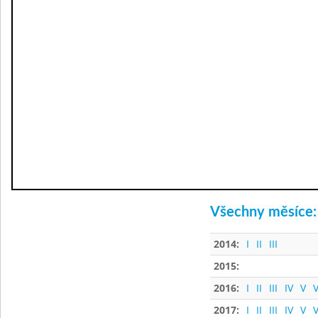
Všechny měsíce:
2014:
I
II
III
2015:
2016:
I
II
III
IV
V
V
2017:
I
II
III
IV
V
V