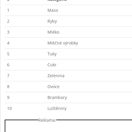
1
Maso
2
Ryby
3
Mléko
4
Mléčné výrobky
5
Tuky
6
Cukr
7
Zelenina
8
Ovoce
9
Brambory
10
Luštěniny
Reklama: