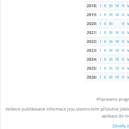
2018:
I
II
III
IV
V
V
2019:
I
II
III
IV
V
V
2020:
I
II
III
V
V
2021:
I
II
III
IV
V
V
2022:
I
II
III
IV
V
V
2023:
I
II
III
IV
V
V
2024:
I
II
III
IV
V
V
2025:
I
II
III
IV
V
V
2026:
I
II
III
IV
V
V
Připraveno progr
Veškeré publikované informace jsou vlastnictvím příslušné jídel
aplikace do n
Zásady 