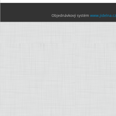
Objednávkový systém
www.jidelna.c