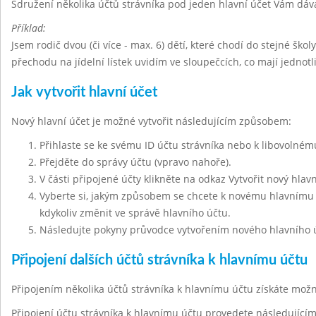
Sdružení několika účtů strávníka pod jeden hlavní účet Vám dáv
Příklad:
Jsem rodič dvou (či více - max. 6) dětí, které chodí do stejné škol
přechodu na jídelní lístek uvidím ve sloupečcích, co mají jednot
Jak vytvořit hlavní účet
Nový hlavní účet je možné vytvořit následujícím způsobem:
Přihlaste se ke svému ID účtu strávníka nebo k libovolnému
Přejděte do správy účtu (vpravo nahoře).
V části připojené účty klikněte na odkaz Vytvořit nový hlavn
Vyberte si, jakým způsobem se chcete k novému hlavnímu ú
kdykoliv změnit ve správě hlavního účtu.
Následujte pokyny průvodce vytvořením nového hlavního 
Připojení dalších účtů strávníka k hlavnímu účtu
Připojením několika účtů strávníka k hlavnímu účtu získáte mo
Připojení účtu strávníka k hlavnímu účtu provedete následujíc