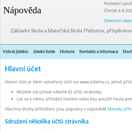
Poslední sync
Nápověda
Čtvrtek 6.8.20
Omezení obje
Základní škola a Mateřská škola Třebotov, příspěvko
Vybrat jídelnu
Jídelní lístek
Historie
Kontakty a informace
Doch
Hlavní účet
Hlavní účet je Vámi vytvořený účet na www.jidelna.cz, jehož při
Můžete sdružovat několik ID účtů strávníka.
Lze se k němu přihlásit heslem nebo bez použití hesla po
Všechny druhy přihlášení jsou popsány v nápovědě
Metody přih
Sdružení několika účtů strávníka