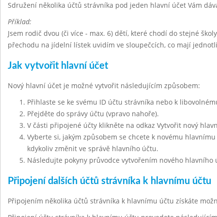
Sdružení několika účtů strávníka pod jeden hlavní účet Vám dáv
Příklad:
Jsem rodič dvou (či více - max. 6) dětí, které chodí do stejné škol
přechodu na jídelní lístek uvidím ve sloupečcích, co mají jednot
Jak vytvořit hlavní účet
Nový hlavní účet je možné vytvořit následujícím způsobem:
Přihlaste se ke svému ID účtu strávníka nebo k libovolnému
Přejděte do správy účtu (vpravo nahoře).
V části připojené účty klikněte na odkaz Vytvořit nový hlavn
Vyberte si, jakým způsobem se chcete k novému hlavnímu ú
kdykoliv změnit ve správě hlavního účtu.
Následujte pokyny průvodce vytvořením nového hlavního 
Připojení dalších účtů strávníka k hlavnímu účtu
Připojením několika účtů strávníka k hlavnímu účtu získáte mo