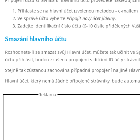
Připojení účtu strávníka k hlavnímu účtu provedete následujíc
Přihlaste se na hlavní účet (zvolenou metodou - e-mailem 
Ve správě účtu vyberte
Připojit nový účet jídelny
.
Zadejte identifikační číslo účtu (6-10 číslic přidělených Vaš
Smazání hlavního účtu
Rozhodnete-li se smazat svůj Hlavní účet, můžete tak učinit ve 
účtu přihlásit, budou zrušena propojení s dílčími ID účty strávn
Stejně tak zůstanou zachována případná propojení na jiné Hlavn
Hlavní účet, který nemá žádné připojené strávníky, bude automa
Reklama: