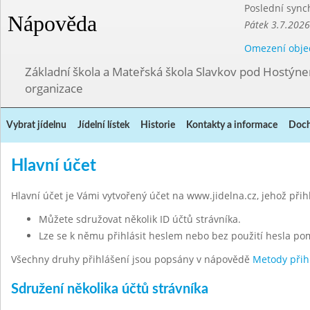
Poslední sync
Nápověda
Pátek 3.7.2026
Omezení obje
Základní škola a Mateřská škola Slavkov pod Hostýn
organizace
Vybrat jídelnu
Jídelní lístek
Historie
Kontakty a informace
Doch
Hlavní účet
Hlavní účet je Vámi vytvořený účet na www.jidelna.cz, jehož při
Můžete sdružovat několik ID účtů strávníka.
Lze se k němu přihlásit heslem nebo bez použití hesla po
Všechny druhy přihlášení jsou popsány v nápovědě
Metody přih
Sdružení několika účtů strávníka