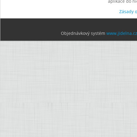
aplikace do n
Zásady 
Objednávkový systém
www.jidelna.c