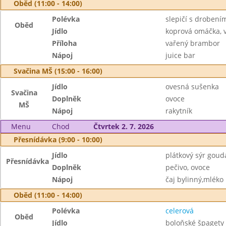
Oběd (11:00 - 14:00)
Polévka
slepičí s drobení
Oběd
Jídlo
koprová omáčka, 
Příloha
vařený brambor
Nápoj
juice bar
Svačina MŠ (15:00 - 16:00)
Jídlo
ovesná sušenka
Svačina
Doplněk
ovoce
MŠ
Nápoj
rakytník
Menu
Chod
Čtvrtek 2. 7. 2026
Přesnídávka (9:00 - 10:00)
Jídlo
plátkový sýr goud
Přesnídávka
Doplněk
pečivo, ovoce
Nápoj
čaj bylinný,mléko
Oběd (11:00 - 14:00)
Polévka
celerová
Oběd
Jídlo
boloňské špagety