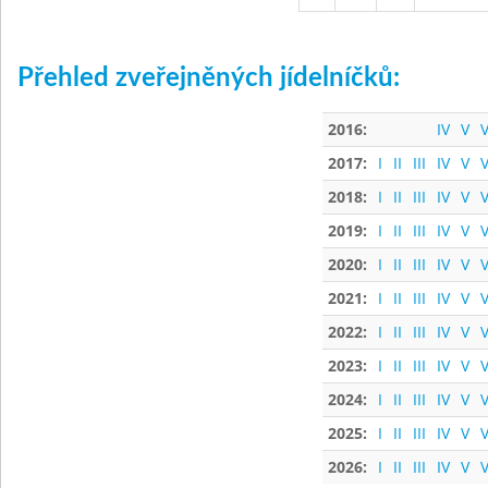
Přehled zveřejněných jídelníčků:
2016:
IV
V
V
2017:
I
II
III
IV
V
V
2018:
I
II
III
IV
V
V
2019:
I
II
III
IV
V
V
2020:
I
II
III
IV
V
V
2021:
I
II
III
IV
V
V
2022:
I
II
III
IV
V
V
2023:
I
II
III
IV
V
V
2024:
I
II
III
IV
V
V
2025:
I
II
III
IV
V
V
2026:
I
II
III
IV
V
V