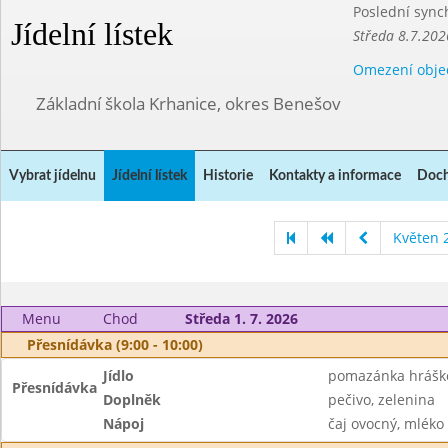
Poslední sync
Jídelní lístek
Středa 8.7.202
Omezení obje
Základní škola Krhanice, okres Benešov
Vybrat jídelnu
Jídelní lístek
Historie
Kontakty a informace
Doch
Květen 
Menu
Chod
Středa 1. 7. 2026
Přesnídávka (9:00 - 10:00)
Jídlo
pomazánka hrášk
Přesnídávka
Doplněk
pečivo, zelenina
Nápoj
čaj ovocný, mléko