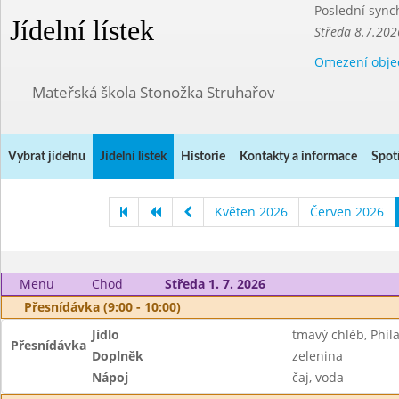
Poslední sync
Jídelní lístek
Středa 8.7.202
Omezení obje
Mateřská škola Stonožka Struhařov
Vybrat jídelnu
Jídelní lístek
Historie
Kontakty a informace
Spot
Květen 2026
Červen 2026
Menu
Chod
Středa 1. 7. 2026
Přesnídávka (9:00 - 10:00)
Jídlo
tmavý chléb, Phil
Přesnídávka
Doplněk
zelenina
Nápoj
čaj, voda