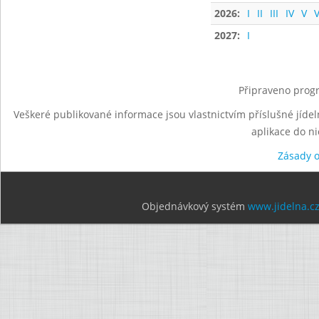
2026:
I
II
III
IV
V
V
2027:
I
Připraveno progr
Veškeré publikované informace jsou vlastnictvím příslušné jídel
aplikace do n
Zásady 
Objednávkový systém
www.jidelna.c