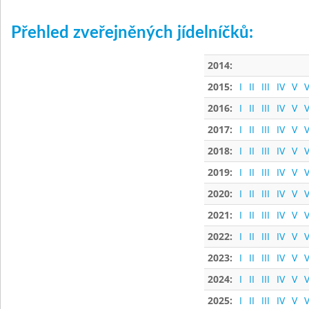
Přehled zveřejněných jídelníčků:
2014:
2015:
I
II
III
IV
V
V
2016:
I
II
III
IV
V
V
2017:
I
II
III
IV
V
V
2018:
I
II
III
IV
V
V
2019:
I
II
III
IV
V
V
2020:
I
II
III
IV
V
V
2021:
I
II
III
IV
V
V
2022:
I
II
III
IV
V
V
2023:
I
II
III
IV
V
V
2024:
I
II
III
IV
V
V
2025:
I
II
III
IV
V
V