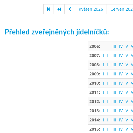
Květen 2026
Červen 202
Přehled zveřejněných jídelníčků:
2006:
III
IV
V
V
2007:
I
II
III
IV
V
V
2008:
I
II
III
IV
V
V
2009:
I
II
III
IV
V
V
2010:
I
II
III
IV
V
V
2011:
I
II
III
IV
V
V
2012:
I
II
III
IV
V
V
2013:
I
II
III
IV
V
V
2014:
I
II
III
IV
V
V
2015:
I
II
III
IV
V
V