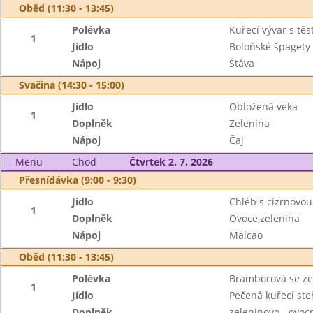
Oběd (11:30 - 13:45)
Polévka
Kuřecí vývar s těs
1
Jídlo
Boloňské špagety
Nápoj
Štáva
Svačina (14:30 - 15:00)
Jídlo
Obložená veka
1
Doplněk
Zelenina
Nápoj
Čaj
Menu
Chod
Čtvrtek 2. 7. 2026
Přesnídávka (9:00 - 9:30)
Jídlo
Chléb s cizrnovo
1
Doplněk
Ovoce,zelenina
Nápoj
Malcao
Oběd (11:30 - 13:45)
Polévka
Bramborová se zel
1
Jídlo
Pečená kuřecí st
Doplněk
zeleninovo - ovocn