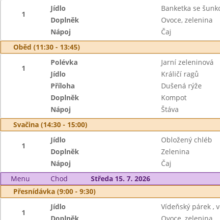
Jídlo
Banketka se šunk
1
Doplněk
Ovoce, zelenina
Nápoj
Čaj
Oběd (11:30 - 13:45)
Polévka
Jarní zeleninová
1
Jídlo
Králičí ragů
Příloha
Dušená rýže
Doplněk
Kompot
Nápoj
Štáva
Svačina (14:30 - 15:00)
Jídlo
Obložený chléb
1
Doplněk
Zelenina
Nápoj
Čaj
Menu
Chod
Středa 15. 7. 2026
Přesnídávka (9:00 - 9:30)
Jídlo
Vídeňský párek , 
1
Doplněk
Ovoce, zelenina