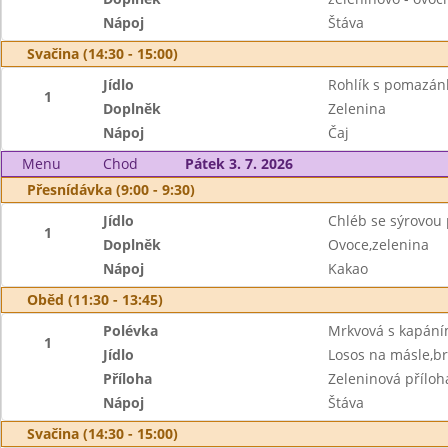
Nápoj
Štáva
Svačina (14:30 - 15:00)
Jídlo
Rohlík s pomazánk
1
Doplněk
Zelenina
Nápoj
Čaj
Menu
Chod
Pátek 3. 7. 2026
Přesnídávka (9:00 - 9:30)
Jídlo
Chléb se sýrovou
1
Doplněk
Ovoce,zelenina
Nápoj
Kakao
Oběd (11:30 - 13:45)
Polévka
Mrkvová s kapán
1
Jídlo
Losos na másle,b
Příloha
Zeleninová příloh
Nápoj
Štáva
Svačina (14:30 - 15:00)