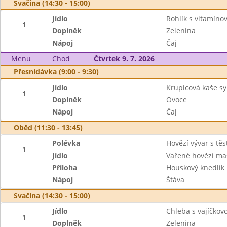
Svačina (14:30 - 15:00)
Jídlo
Rohlík s vitamín
1
Doplněk
Zelenina
Nápoj
Čaj
Menu
Chod
Čtvrtek 9. 7. 2026
Přesnídávka (9:00 - 9:30)
Jídlo
Krupicová kaše sy
1
Doplněk
Ovoce
Nápoj
Čaj
Oběd (11:30 - 13:45)
Polévka
Hovězí vývar s tě
1
Jídlo
Vařené hovězí ma
Příloha
Houskový knedlík
Nápoj
Štáva
Svačina (14:30 - 15:00)
Jídlo
Chleba s vajíčko
1
Doplněk
Zelenina