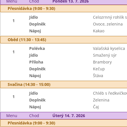
Menu
Chod
Pondělí 13. 7. 2026
Přesnídávka (9:00 - 9:30)
Jídlo
Celozrnný rohlík
1
Doplněk
Ovoce, zelenina
Nápoj
Kakao
Oběd (11:30 - 13:45)
Polévka
Valašská kyselica
1
Jídlo
Smažený sýr
Příloha
Brambory
Doplněk
Kečup
Nápoj
Štáva
Svačina (14:30 - 15:00)
Jídlo
Chléb s ředkvičk
1
Doplněk
Zelenina
Nápoj
Čaj
Menu
Chod
Úterý 14. 7. 2026
Přesnídávka (9:00 - 9:30)