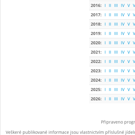
2016:
I
II
III
IV
V
V
2017:
I
II
III
IV
V
V
2018:
I
II
III
IV
V
V
2019:
I
II
III
IV
V
V
2020:
I
II
III
IV
V
V
2021:
I
II
III
IV
V
V
2022:
I
II
III
IV
V
V
2023:
I
II
III
IV
V
V
2024:
I
II
III
IV
V
V
2025:
I
II
III
IV
V
V
2026:
I
II
III
IV
V
V
Připraveno progr
Veškeré publikované informace jsou vlastnictvím příslušné jídel