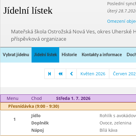
Poslední sync
Jídelní lístek
Úterý 28.7.202
Omezení obje
Mateřská škola Ostrožská Nová Ves, okres Uherské H
příspěvková organizace
Vybrat jídelnu
Jídelní lístek
Historie
Kontakty a informace
Doch
Květen 2026
Červen 202
Menu
Chod
Středa 1. 7. 2026
Přesnídávka (9:00 - 9:30)
Jídlo
Rohlík s avokádo
1
Doplněk
Ovoce, zelenina
Nápoj
Bílá káva