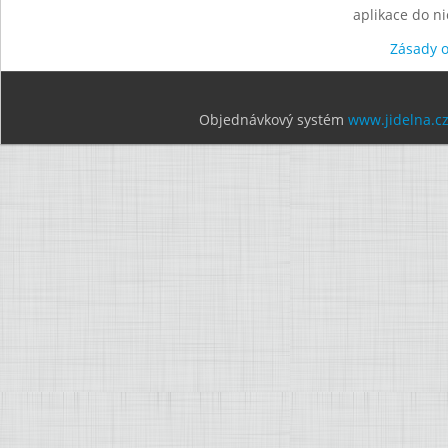
aplikace do n
Zásady 
Objednávkový systém
www.jidelna.c