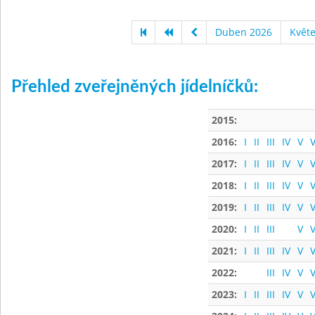
Duben 2026
Květ
Přehled zveřejněných jídelníčků:
2015:
2016:
I
II
III
IV
V
V
2017:
I
II
III
IV
V
V
2018:
I
II
III
IV
V
V
2019:
I
II
III
IV
V
V
2020:
I
II
III
V
V
2021:
I
II
III
IV
V
V
2022:
III
IV
V
V
2023:
I
II
III
IV
V
V