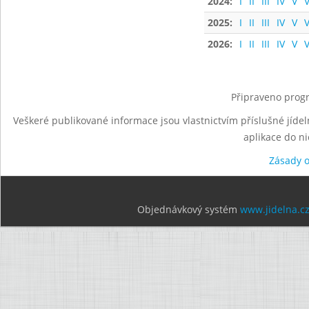
2024:
I
II
III
IV
V
V
2025:
I
II
III
IV
V
V
2026:
I
II
III
IV
V
V
Připraveno progr
Veškeré publikované informace jsou vlastnictvím příslušné jídel
aplikace do n
Zásady 
Objednávkový systém
www.jidelna.c