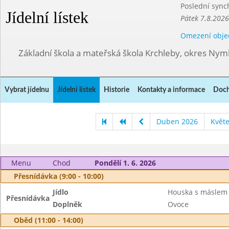
Poslední sync
Jídelní lístek
Pátek 7.8.2026
Omezení obje
Základní škola a mateřská škola Krchleby, okres Ny
Vybrat jídelnu
Jídelní lístek
Historie
Kontakty a informace
Doch
Duben 2026
Květ
Menu
Chod
Pondělí 1. 6. 2026
Přesnídávka (9:00 - 10:00)
Jídlo
Houska s máslem
Přesnídávka
Doplněk
Ovoce
Oběd (11:00 - 14:00)