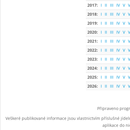
2017:
I
II
III
IV
V
V
2018:
I
II
III
IV
V
V
2019:
I
II
III
IV
V
V
2020:
I
II
III
IV
V
V
2021:
I
II
III
IV
V
V
2022:
I
II
III
IV
V
V
2023:
I
II
III
IV
V
V
2024:
I
II
III
IV
V
V
2025:
I
II
III
IV
V
V
2026:
I
II
III
IV
V
V
Připraveno progr
Veškeré publikované informace jsou vlastnictvím příslušné jídel
aplikace do n