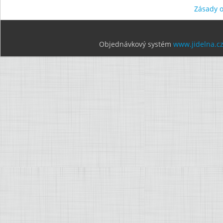
Zásady 
Objednávkový systém
www.jidelna.c