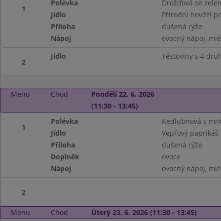
Polévka
Drožďová se zele
1
Jídlo
Přírodní hovězí p
Příloha
dušená rýže
Nápoj
ovocný nápoj, ml
Jídlo
Těstoviny s 4 dru
2
Menu
Chod
Pondělí 22. 6. 2026
(11:30 - 13:45)
Polévka
Kedlubnová s mrk
1
Jídlo
Vepřový paprikáš
Příloha
dušená rýže
Doplněk
ovoce
Nápoj
ovocný nápoj, ml
2
Menu
Chod
Úterý 23. 6. 2026 (11:30 - 13:45)