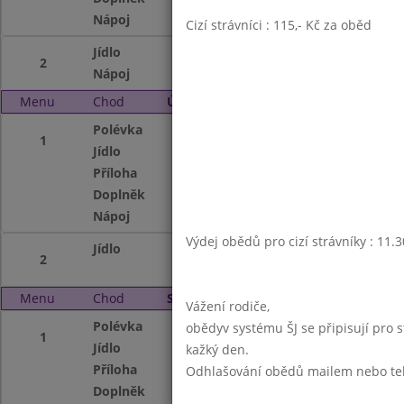
Nápoj
ovocný nápoj, ml
Cizí strávníci : 115,- Kč za oběd
Jídlo
Lívance s ovocem
2
Nápoj
ochucené mléko
Menu
Chod
Úterý 2. 6. 2026 (11:30 - 13:45)
Polévka
Drůbková se zele
1
Jídlo
Poděbradské mas
Příloha
těstoviny
Doplněk
ovoce
Nápoj
ovocný nápoj, ml
Výdej obědů pro cizí strávníky : 11.
Jídlo
Houbové rizoto 
2
POČTU PORCÍ/
Menu
Chod
Středa 3. 6. 2026 (11:30 - 13:45)
Vážení rodiče,
Polévka
Masový vývar s tě
obědyv systému ŠJ se připisují pro 
1
Jídlo
Kuře na kari
kažký den.
Příloha
jasmínová rýže
Odhlašování obědů mailem nebo telef
Doplněk
ovoce