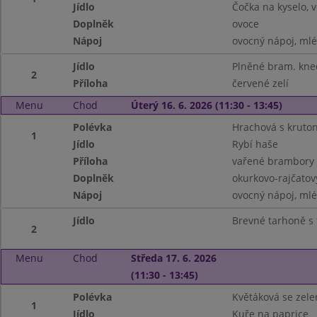
Jídlo
Čočka na kyselo, v
Doplněk
ovoce
Nápoj
ovocný nápoj, ml
Jídlo
Plněné bram. kn
2
Příloha
červené zelí
Menu
Chod
Úterý 16. 6. 2026 (11:30 - 13:45)
Polévka
Hrachová s kruto
1
Jídlo
Rybí haše
Příloha
vařené brambory
Doplněk
okurkovo-rajčatov
Nápoj
ovocný nápoj, ml
Jídlo
Brevné tarhoně s
2
Menu
Chod
Středa 17. 6. 2026
(11:30 - 13:45)
Polévka
Květáková se zel
1
Jídlo
Kuře na paprice