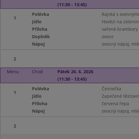
(11:30 - 13:45)
Polévka
Rajská s ovesnými
1
Jídlo
Hovězí na zelenin
Příloha
vařené brambory
Doplněk
ovoce
Nápoj
ovocný nápoj, ml
2
Menu
Chod
Pátek 26. 6. 2026
(11:30 - 13:45)
Polévka
Česnečka
1
Jídlo
Zapečené těstovin
Příloha
červená řepa
Nápoj
ovocný nápoj, ml
2