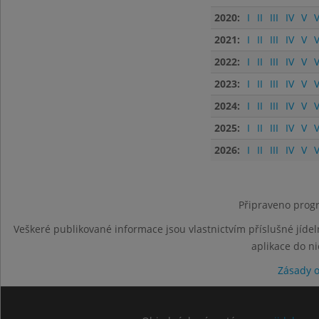
2020:
I
II
III
IV
V
V
2021:
I
II
III
IV
V
V
2022:
I
II
III
IV
V
V
2023:
I
II
III
IV
V
V
2024:
I
II
III
IV
V
V
2025:
I
II
III
IV
V
V
2026:
I
II
III
IV
V
V
Připraveno progr
Veškeré publikované informace jsou vlastnictvím příslušné jídel
aplikace do n
Zásady 