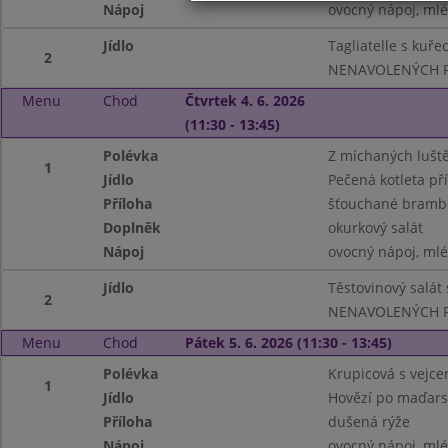
Nápoj
ovocný nápoj, ml
Jídlo
Tagliatelle s kuř
2
NENAVOLENÝCH P
Menu
Chod
Čtvrtek 4. 6. 2026
(11:30 - 13:45)
Polévka
Z míchaných lušt
1
Jídlo
Pečená kotleta př
Příloha
šťouchané bramb
Doplněk
okurkový salát
Nápoj
ovocný nápoj, ml
Jídlo
Těstovinový salát
2
NENAVOLENÝCH 
Menu
Chod
Pátek 5. 6. 2026 (11:30 - 13:45)
Polévka
Krupicová s vejce
1
Jídlo
Hovězí po maďar
Příloha
dušená rýže
Nápoj
ovocný nápoj, ml