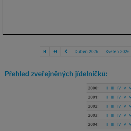
Duben 2026
Květen 2026
Přehled zveřejněných jídelníčků:
2000:
I
II
III
IV
V
V
2001:
I
II
III
IV
V
V
2002:
I
II
III
IV
V
V
2003:
I
II
III
IV
V
V
2004:
I
II
III
IV
V
V