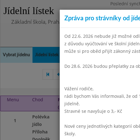
Poslední sync
Jídelní lístek
Středa 5.8.202
Zpráva pro strávníky od jíd
Základní škola, Praha 4, Na Líše 16
Od 22.6. 2026 nebude již možné odl
z důvodu vyúčtování ve školní jíde
může si pro oběd přijít zákonný zá
Vybrat jídelnu
Jídelní lístek
Historie
Kontakty a informace
Doch
Do 28.6. 2026 budou přeplatky za o
Duben 2026
Květen 2026
Vážení rodiče,
rádi bychom Vás informovali, že od 
Menu
Chod
Pondělí 1. 6. 2026
jidelně.
(11:30 - 13:45)
Stravné se navyšuje o 3,- Kč
Polévka
Bramboračka
1
Jídlo
Rybí prsty
Nové ceny jednotlivých kategorií 
Příloha
vařené brambory,
školy.
Doplněk
ovoce