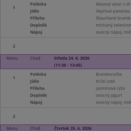
Polévka
Masový vývar s d
1
Jídlo
Vepřová panenka 
Příloha
šťouchané bramb
Doplněk
míchaný zeleninov
Nápoj
ovocný nápoj, ml
2
Menu
Chod
Středa 24. 6. 2026
(11:30 - 13:45)
Polévka
Bramboračka
1
Jídlo
Krůtí soté
Příloha
jasmínová rýže
Doplněk
ovocný jogurt
Nápoj
ovocný nápoj, ml
2
Menu
Chod
Čtvrtek 25. 6. 2026