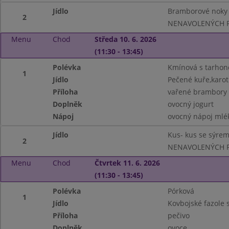
Jídlo
Bramborové noky
2
NENAVOLENÝCH P
Menu
Chod
Středa 10. 6. 2026
(11:30 - 13:45)
Polévka
Kmínová s tarhon
1
Jídlo
Pečené kuře,karot
Příloha
vařené brambory
Doplněk
ovocný jogurt
Nápoj
ovocný nápoj mlé
Jídlo
Kus- kus se sýrem
2
NENAVOLENÝCH 
Menu
Chod
Čtvrtek 11. 6. 2026
(11:30 - 13:45)
Polévka
Pórková
1
Jídlo
Kovbojské fazole 
Příloha
pečivo
Doplněk
ovoce