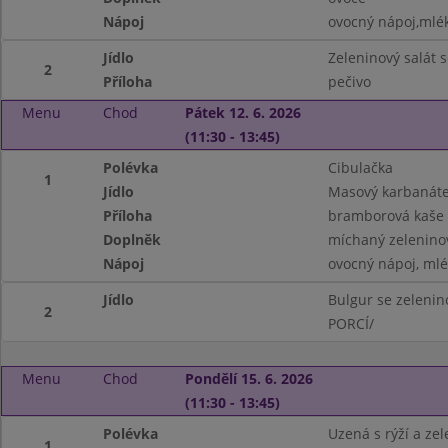
Nápoj
ovocný nápoj,mlé
Jídlo
Zeleninový salát 
2
Příloha
pečivo
Menu
Chod
Pátek 12. 6. 2026
(11:30 - 13:45)
Polévka
Cibulačka
1
Jídlo
Masový karbanáte
Příloha
bramborová kaše
Doplněk
míchaný zeleninov
Nápoj
ovocný nápoj, ml
Jídlo
Bulgur se zelen
2
PORCÍ/
Menu
Chod
Pondělí 15. 6. 2026
(11:30 - 13:45)
Polévka
Uzená s rýží a ze
1