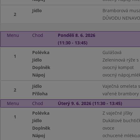
Jídlo
Bramborová musak
2
DŮVODU NENAVO
Menu
Chod
Pondělí 8. 6. 2026
(11:30 - 13:45)
Polévka
Gulášová
1
Jídlo
Zeleninová rýže 
Doplněk
ovocný kompot
Nápoj
ovocný nápoj,mlé
Jídlo
Vaječná omeleta 
2
Příloha
vařené brambory
Menu
Chod
Úterý 9. 6. 2026 (11:30 - 13:45)
Polévka
Z vaječné jíšky
1
Jídlo
Dukátové buchtič
Doplněk
ovoce
Nápoj
ochucené mléko,o