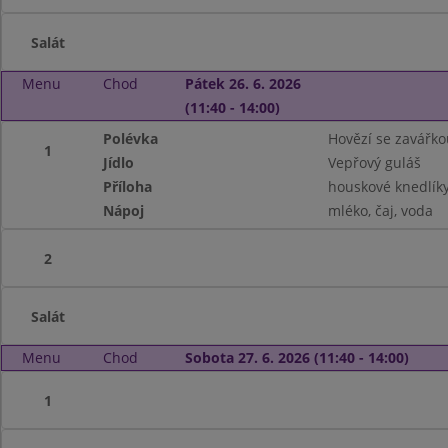
Salát
Menu
Chod
Pátek 26. 6. 2026
(11:40 - 14:00)
Polévka
Hovězí se zavářko
1
Jídlo
Vepřový guláš
Příloha
houskové knedlík
Nápoj
mléko, čaj, voda
2
Salát
Menu
Chod
Sobota 27. 6. 2026 (11:40 - 14:00)
1