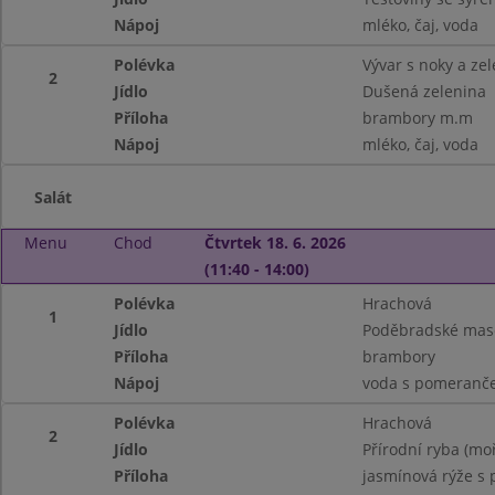
Nápoj
mléko, čaj, voda
Polévka
Vývar s noky a ze
2
Jídlo
Dušená zelenina
Příloha
brambory m.m
Nápoj
mléko, čaj, voda
Salát
Menu
Chod
Čtvrtek 18. 6. 2026
(11:40 - 14:00)
Polévka
Hrachová
1
Jídlo
Poděbradské mas
Příloha
brambory
Nápoj
voda s pomeranč
Polévka
Hrachová
2
Jídlo
Přírodní ryba (moř
Příloha
jasmínová rýže s