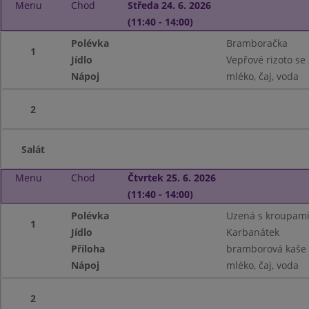
Menu
Chod
Středa 24. 6. 2026
(11:40 - 14:00)
Polévka
Bramboračka
1
Jídlo
Vepřové rizoto se 
Nápoj
mléko, čaj, voda
2
Salát
Menu
Chod
Čtvrtek 25. 6. 2026
(11:40 - 14:00)
Polévka
Uzená s kroupam
1
Jídlo
Karbanátek
Příloha
bramborová kaše
Nápoj
mléko, čaj, voda
2