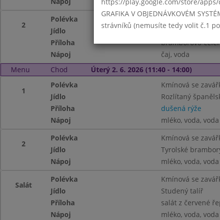
Nápoj
čaj, voda
https://play.google.com/store/apps/
GRAFIKA V OBJEDNÁVKOVÉM SYSTÉMU -
Polévka
Valašská kyselica
2
strávníků (nemusíte tedy volit č.1 
Jídlo
Pečená hlíva ústř
Příloha
bramborovo-celer
Nápoj
čaj, voda
Menu
Chod
Úterý 2. 6. 2026 (11:40 - 14:00)
Polévka
Kmínová se zavář
1
Jídlo
Rozlítaný španěls
Příloha
dušená rýže
Nápoj
mléko, voda, voda
Polévka
Kmínová se zavář
2
Jídlo
Tyrolské brambor
Nápoj
mléko, voda, voda
Polévka
Kmínová se zavář
Salát
Jídlo
Studený talíř
Příloha
salát z červené ř
Nápoj
mléko, voda, voda