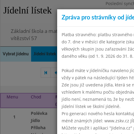
Poslední sync
Jídelní lístek
Pátek 3.7.2026
Zpráva pro strávníky od jíd
Omezení obje
Základní škola a mateřská škola Chodov, Praha 4, K
Platba stravného: platbu stravného n
vítězství 57
do 7. dne v měsíci dle kategorie (sk
věkových skupin jsou zařazováni žác
Vybrat jídelnu
Jídelní lístek
Historie
Kontakty a informace
Doch
daného věku (od 1. 9. 2026 do 31. 8.
Pokud máte v jídelníčku navoleno jídlo
Duben 2026
Květen 2026
vždy v pátek na následující týden htt
Zde jsou již uvedena jídla, která se
vzhledem k malému počtu objednávek
Menu
Chod
Pondělí 1. 6. 2026
jídlo není, neznamená to, že by nezby
(11:40 - 14:00)
jídelní lístek ve školní jídelně.
Polévka
Valašská kyselica
Pro generaci nového hesla kontaktujt
1
Jídlo
Kovbojská pánev
méně známých jídel: www.zskv.cz JÍ
Příloha
chléb
Můžete využít i aplikaci "Jidelna.cz"