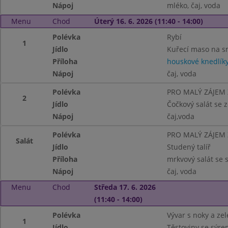
Nápoj
mléko, čaj, voda
Menu
Chod
Úterý 16. 6. 2026 (11:40 - 14:00)
Polévka
Rybí
1
Jídlo
Kuřecí maso na 
Příloha
houskové knedlík
Nápoj
čaj, voda
Polévka
PRO MALÝ ZÁJEM
2
Jídlo
Čočkový salát se 
Nápoj
čaj,voda
Polévka
PRO MALÝ ZÁJEM
Salát
Jídlo
Studený talíř
Příloha
mrkvový salát se s
Nápoj
čaj, voda
Menu
Chod
Středa 17. 6. 2026
(11:40 - 14:00)
Polévka
Vývar s noky a ze
1
Jídlo
Těstoviny se sýre