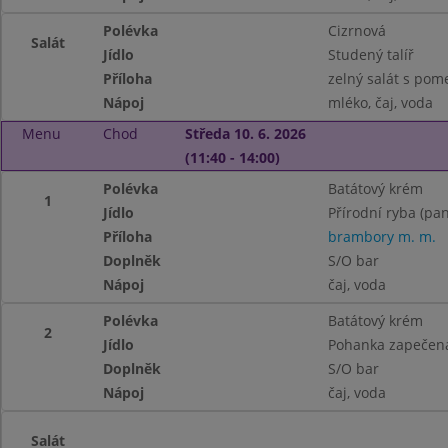
Polévka
Cizrnová
Salát
Jídlo
Studený talíř
Příloha
zelný salát s pom
Nápoj
mléko, čaj, voda
Menu
Chod
Středa 10. 6. 2026
(11:40 - 14:00)
Polévka
Batátový krém
1
Jídlo
Přírodní ryba (pa
Příloha
brambory m. m.
Doplněk
S/O bar
Nápoj
čaj, voda
Polévka
Batátový krém
2
Jídlo
Pohanka zapečená
Doplněk
S/O bar
Nápoj
čaj, voda
Salát