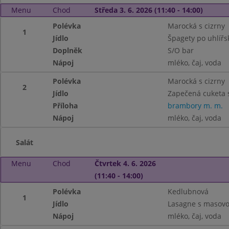
Menu
Chod
Středa 3. 6. 2026 (11:40 - 14:00)
Polévka
Marocká s cizrny
1
Jídlo
Špagety po uhlířs
Doplněk
S/O bar
Nápoj
mléko, čaj, voda
Polévka
Marocká s cizrny
2
Jídlo
Zapečená cuketa 
Příloha
brambory m. m.
Nápoj
mléko, čaj, voda
Salát
Menu
Chod
Čtvrtek 4. 6. 2026
(11:40 - 14:00)
Polévka
Kedlubnová
1
Jídlo
Lasagne s masovo
Nápoj
mléko, čaj, voda