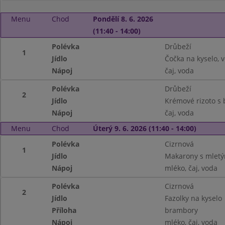
Menu
Chod
Pondělí 8. 6. 2026
(11:40 - 14:00)
Polévka
Drůbeží
1
Jídlo
Čočka na kyselo, v
Nápoj
čaj, voda
Polévka
Drůbeží
2
Jídlo
Krémové rizoto s 
Nápoj
čaj, voda
Menu
Chod
Úterý 9. 6. 2026 (11:40 - 14:00)
Polévka
Cizrnová
1
Jídlo
Makarony s mlet
Nápoj
mléko, čaj, voda
Polévka
Cizrnová
2
Jídlo
Fazolky na kyselo
Příloha
brambory
Nápoj
mléko, čaj, voda