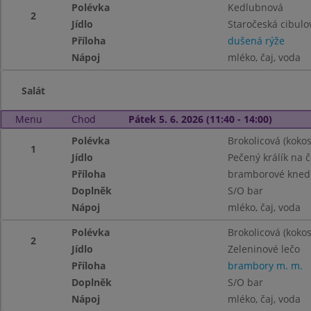
Polévka
Kedlubnová
2
Jídlo
Staročeská cibul
Příloha
dušená rýže
Nápoj
mléko, čaj, voda
Salát
Menu
Chod
Pátek 5. 6. 2026 (11:40 - 14:00)
Polévka
Brokolicová (koko
1
Jídlo
Pečený králík na 
Příloha
bramborové knedl
Doplněk
S/O bar
Nápoj
mléko, čaj, voda
Polévka
Brokolicová (koko
2
Jídlo
Zeleninové lečo
Příloha
brambory m. m.
Doplněk
S/O bar
Nápoj
mléko, čaj, voda