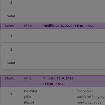
2
Salát
Menu
Chod
Neděle 28. 6. 2026 (11:40 - 14:00)
1
2
Salát
Menu
Chod
Pondělí 29. 6. 2026
(11:40 - 14:00)
Polévka
Špenátová
1
Jídlo
Boloňské špagety,
Nápoj
mléko, čaj, voda