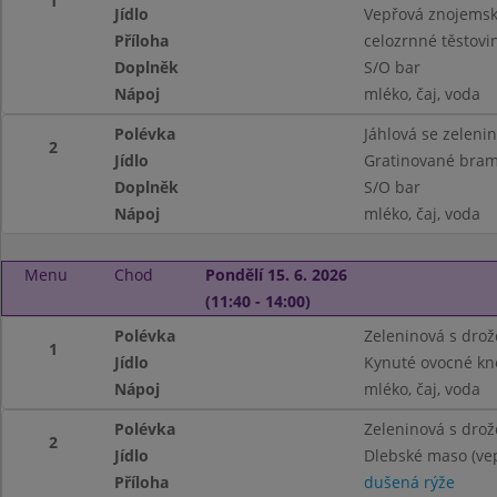
1
Jídlo
Vepřová znojems
Příloha
celozrnné těstovi
Doplněk
S/O bar
Nápoj
mléko, čaj, voda
Polévka
Jáhlová se zeleni
2
Jídlo
Gratinované bram
Doplněk
S/O bar
Nápoj
mléko, čaj, voda
Menu
Chod
Pondělí 15. 6. 2026
(11:40 - 14:00)
Polévka
Zeleninová s drož
1
Jídlo
Kynuté ovocné kne
Nápoj
mléko, čaj, voda
Polévka
Zeleninová s drož
2
Jídlo
Dlebské maso (vep
Příloha
dušená rýže