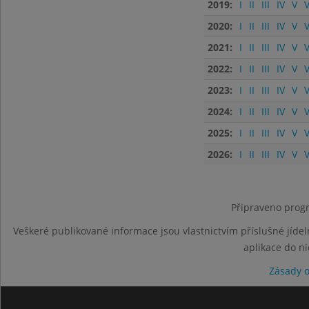
2019:
I
II
III
IV
V
V
2020:
I
II
III
IV
V
V
2021:
I
II
III
IV
V
V
2022:
I
II
III
IV
V
V
2023:
I
II
III
IV
V
V
2024:
I
II
III
IV
V
V
2025:
I
II
III
IV
V
V
2026:
I
II
III
IV
V
V
Připraveno progr
Veškeré publikované informace jsou vlastnictvím příslušné jídel
aplikace do n
Zásady 