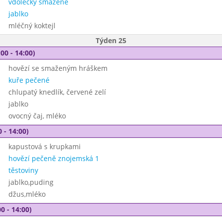
vdolečky smažené
jablko
mléčný koktejl
Týden 25
00 - 14:00)
hovězí se smaženým hráškem
kuře pečené
chlupatý knedlík, červené zelí
jablko
ovocný čaj, mléko
 - 14:00)
kapustová s krupkami
hovězí pečeně znojemská 1
těstoviny
jablko,puding
džus,mléko
0 - 14:00)