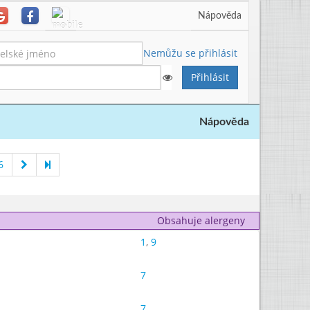
Nápověda
Nemůžu se přihlásit
Nápověda
6
Obsahuje alergeny
1
,
9
7
7