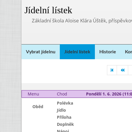
Jídelní lístek
Základní škola Aloise Klára Úštěk, příspěvk
Vybrat jídelnu
Jídelní lístek
Historie
Kon
Menu
Chod
Pondělí 1. 6. 2026 (11:0
Polévka
Oběd
Jídlo
Příloha
Doplněk
Nápoj