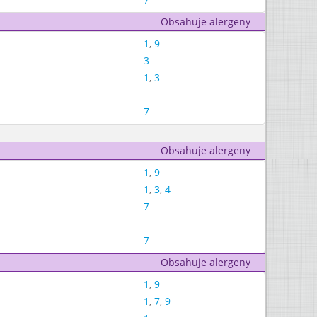
Obsahuje alergeny
1
,
9
3
1
,
3
7
Obsahuje alergeny
1
,
9
1
,
3
,
4
7
7
Obsahuje alergeny
1
,
9
1
,
7
,
9