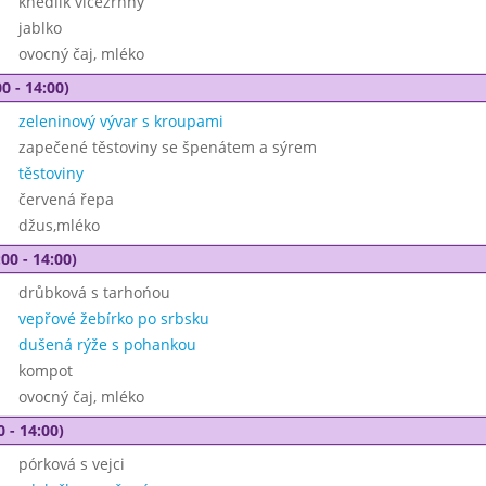
knedlík vícezrnný
jablko
ovocný čaj, mléko
0 - 14:00)
zeleninový vývar s kroupami
zapečené těstoviny se špenátem a sýrem
těstoviny
červená řepa
džus,mléko
00 - 14:00)
drůbková s tarhońou
vepřové žebírko po srbsku
dušená rýže s pohankou
kompot
ovocný čaj, mléko
0 - 14:00)
pórková s vejci