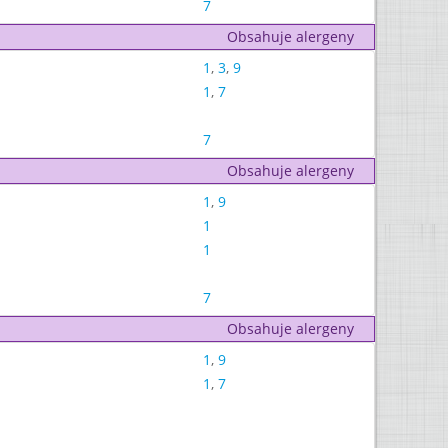
7
Obsahuje alergeny
1
,
3
,
9
1
,
7
7
Obsahuje alergeny
1
,
9
1
1
7
Obsahuje alergeny
1
,
9
1
,
7