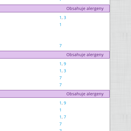
Obsahuje alergeny
1
,
3
1
7
Obsahuje alergeny
1
,
9
1
,
3
7
7
Obsahuje alergeny
1
,
9
1
1
,
7
7
7