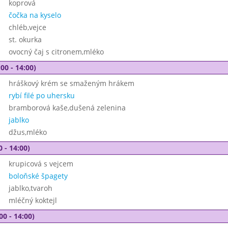
koprová
čočka na kyselo
chléb,vejce
st. okurka
ovocný čaj s citronem,mléko
00 - 14:00)
hráškový krém se smaženým hrákem
rybí filé po uhersku
bramborová kaše,dušená zelenina
jablko
džus,mléko
0 - 14:00)
krupicová s vejcem
boloňské špagety
jablko,tvaroh
mléčný koktejl
00 - 14:00)