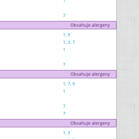
1
7
Obsahuje alergeny
1
,
9
1
,
3
,
7
1
7
Obsahuje alergeny
1
,
7
,
9
1
7
7
Obsahuje alergeny
1
,
3