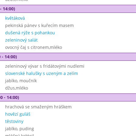
- 14:00)
květáková
pekinská pánev s kuřecím masem
dušená rýže s pohankou
zeleninový salát
ovocný čaj s citronem,mléko
 - 14:00)
zeleninový vývar s fridátovými nudlemi
slovenské halušky s uzeným a zelím
jablko, moučník
džus,mléko
0 - 14:00)
hrachová se smaženým hráškem
hovězí guláš
těstoviny
jablko, puding
mléčný koktejl