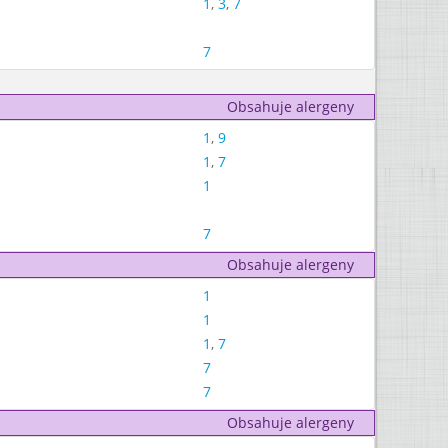
1
,
3
,
7
7
Obsahuje alergeny
1
,
9
1
,
7
1
7
Obsahuje alergeny
1
1
1
,
7
7
7
Obsahuje alergeny