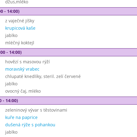
džus,mléko
0 - 14:00)
z vaječné jíšky
krupicová kaše
jablko
mléčný koktejl
00 - 14:00)
hovězí s masovou rýží
moravský vrabec
chlupaté knedlíky, steril. zelí červené
jablko
ovocný čaj, mléko
0 - 14:00)
zeleninový vývar s těstovinami
kuře na paprice
dušená rýže s pohankou
jablko