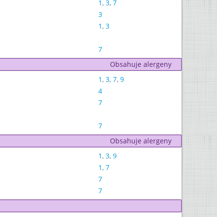
1
,
3
,
7
3
1
,
3
7
Obsahuje alergeny
1
,
3
,
7
,
9
4
7
7
Obsahuje alergeny
1
,
3
,
9
1
,
7
7
7