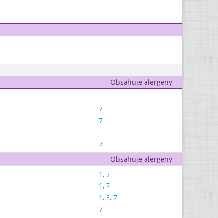
Obsahuje alergeny
7
7
7
Obsahuje alergeny
1
,
7
1
,
7
1
,
3
,
7
7