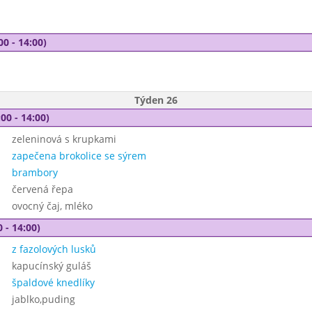
00 - 14:00)
Týden 26
00 - 14:00)
zeleninová s krupkami
zapečena brokolice se sýrem
brambory
červená řepa
ovocný čaj, mléko
 - 14:00)
z fazolových lusků
kapucínský guláš
špaldové knedlíky
jablko,puding