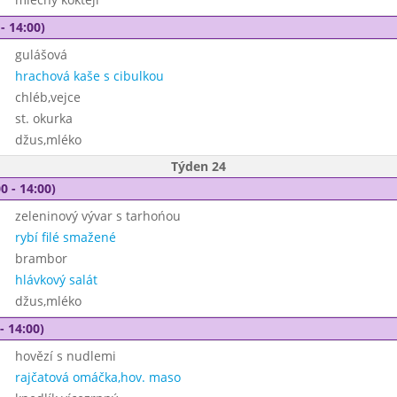
- 14:00)
gulášová
hrachová kaše s cibulkou
chléb,vejce
st. okurka
džus,mléko
Týden 24
0 - 14:00)
zeleninový vývar s tarhońou
rybí filé smažené
brambor
hlávkový salát
džus,mléko
- 14:00)
hovězí s nudlemi
rajčatová omáčka,hov. maso