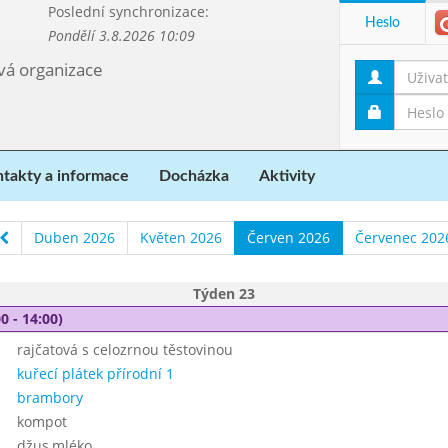
Poslední synchronizace:
Heslo
Pondělí 3.8.2026 10:09
ová organizace
takty a informace
Docházka
Aktivity
Duben 2026
Květen 2026
Červen 2026
Červenec 202
Týden 23
0 - 14:00)
rajčatová s celozrnou těstovinou
kuřecí plátek přírodní 1
brambory
kompot
džus,mléko