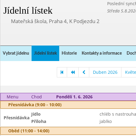
Poslední sync
Jídelní lístek
Středa 5.8.202
Mateřská škola, Praha 4, K Podjezdu 2
Vybrat jídelnu
Jídelní lístek
Historie
Kontakty a informace
Doch
Duben 2026
Květ
Menu
Chod
Pondělí 1. 6. 2026
Přesnídávka (9:00 - 10:00)
Jídlo
chléb s nastrouha
Přesnídávka
Příloha
jablko
Oběd (11:00 - 14:00)