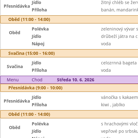
Jídlo
žitný chléb se že
Přesnídávka
Příloha
banán, mandarin
Oběd (11:00 - 14:00)
Polévka
zeleninový vývar 
Oběd
Jídlo
drůbeží játra na c
Nápoj
voda
Svačina (15:00 - 16:00)
Jídlo
celozrnná bageta
Svačina
Příloha
voda
Menu
Chod
Středa 10. 6. 2026
Přesnídávka (9:00 - 10:00)
Jídlo
vánočka s kakaem
Přesnídávka
Příloha
kiwi , jablko
Oběd (11:00 - 14:00)
Polévka
s hrachovými vlo
Oběd
Jídlo
vepřové po srbsk