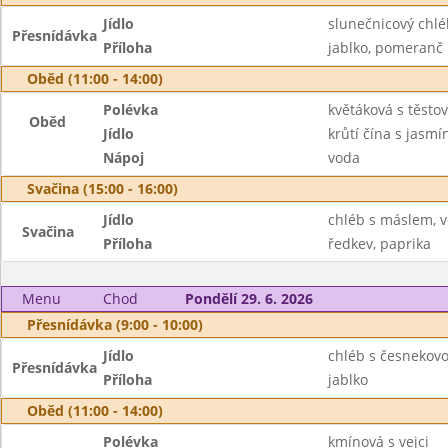
Jídlo
slunečnicový chlé
Přesnídávka
Příloha
jablko, pomeranč
Oběd (11:00 - 14:00)
Polévka
květáková s těsto
Oběd
Jídlo
krůtí čína s jasmí
Nápoj
voda
Svačina (15:00 - 16:00)
Jídlo
chléb s máslem, 
Svačina
Příloha
ředkev, paprika
Menu
Chod
Pondělí 29. 6. 2026
Přesnídávka (9:00 - 10:00)
Jídlo
chléb s česnekov
Přesnídávka
Příloha
jablko
Oběd (11:00 - 14:00)
Polévka
kmínová s vejci