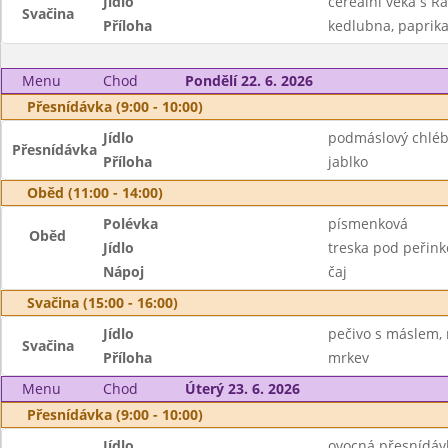
Jídlo
cereální veka s R
Svačina
Příloha
kedlubna, paprik
Menu
Chod
Pondělí 22. 6. 2026
Přesnídávka (9:00 - 10:00)
Jídlo
podmáslový chléb
Přesnídávka
Příloha
jablko
Oběd (11:00 - 14:00)
Polévka
písmenková
Oběd
Jídlo
treska pod peřink
Nápoj
čaj
Svačina (15:00 - 16:00)
Jídlo
pečivo s máslem,
Svačina
Příloha
mrkev
Menu
Chod
Úterý 23. 6. 2026
Přesnídávka (9:00 - 10:00)
Jídlo
ovocná přesnídávk