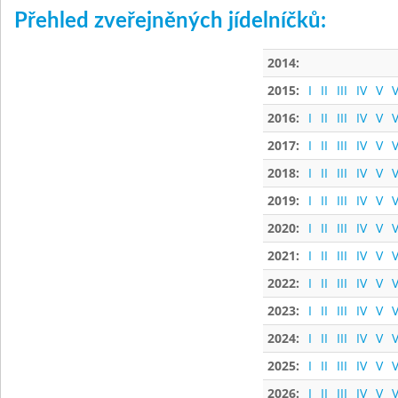
Přehled zveřejněných jídelníčků:
2014:
2015:
I
II
III
IV
V
V
2016:
I
II
III
IV
V
V
2017:
I
II
III
IV
V
V
2018:
I
II
III
IV
V
V
2019:
I
II
III
IV
V
V
2020:
I
II
III
IV
V
V
2021:
I
II
III
IV
V
V
2022:
I
II
III
IV
V
V
2023:
I
II
III
IV
V
V
2024:
I
II
III
IV
V
V
2025:
I
II
III
IV
V
V
2026:
I
II
III
IV
V
V