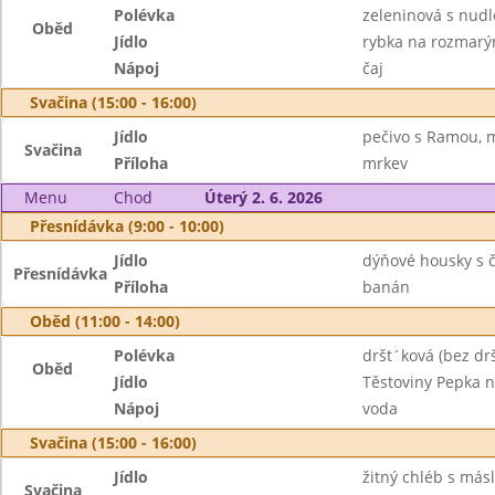
Polévka
zeleninová s nud
Oběd
Jídlo
rybka na rozmarý
Nápoj
čaj
Svačina (15:00 - 16:00)
Jídlo
pečivo s Ramou, 
Svačina
Příloha
mrkev
Menu
Chod
Úterý 2. 6. 2026
Přesnídávka (9:00 - 10:00)
Jídlo
dýňové housky s 
Přesnídávka
Příloha
banán
Oběd (11:00 - 14:00)
Polévka
dršt´ková (bez drš
Oběd
Jídlo
Těstoviny Pepka 
Nápoj
voda
Svačina (15:00 - 16:00)
Jídlo
žitný chléb s más
Svačina