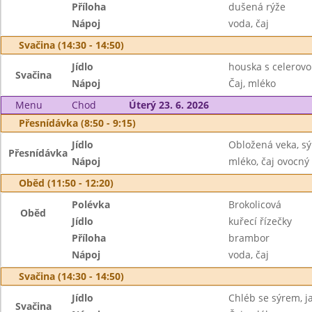
Příloha
dušená rýže
Nápoj
voda, čaj
Svačina (14:30 - 14:50)
Jídlo
houska s celerov
Svačina
Nápoj
Čaj, mléko
Menu
Chod
Úterý 23. 6. 2026
Přesnídávka (8:50 - 9:15)
Jídlo
Obložená veka, sý
Přesnídávka
Nápoj
mléko, čaj ovocný
Oběd (11:50 - 12:20)
Polévka
Brokolicová
Oběd
Jídlo
kuřecí řízečky
Příloha
brambor
Nápoj
voda, čaj
Svačina (14:30 - 14:50)
Jídlo
Chléb se sýrem, j
Svačina