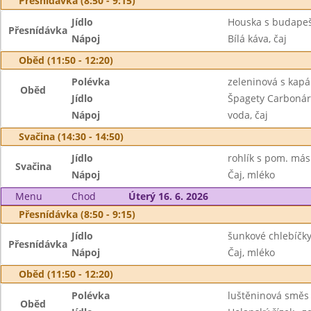
Přesnídávka (8:50 - 9:15)
Jídlo
Houska s budapeš
Přesnídávka
Nápoj
Bílá káva, čaj
Oběd (11:50 - 12:20)
Polévka
zeleninová s kap
Oběd
Jídlo
Špagety Carboná
Nápoj
voda, čaj
Svačina (14:30 - 14:50)
Jídlo
rohlík s pom. más
Svačina
Nápoj
Čaj, mléko
Menu
Chod
Úterý 16. 6. 2026
Přesnídávka (8:50 - 9:15)
Jídlo
šunkové chlebíčky
Přesnídávka
Nápoj
Čaj, mléko
Oběd (11:50 - 12:20)
Polévka
luštěninová směs
Oběd