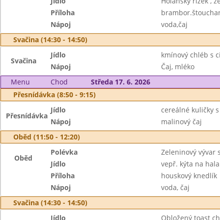
Jídlo
Holanský řízek , z
Příloha
brambor.štoucha
Nápoj
voda,čaj
Svačina (14:30 - 14:50)
Jídlo
kmínový chléb s c
Svačina
Nápoj
Čaj, mléko
Menu
Chod
Středa 17. 6. 2026
Přesnídávka (8:50 - 9:15)
Jídlo
cereálné kuličky 
Přesnídávka
Nápoj
malinový čaj
Oběd (11:50 - 12:20)
Polévka
Zeleninový vývar 
Oběd
Jídlo
vepř. kýta na hala
Příloha
houskový knedlík
Nápoj
voda, čaj
Svačina (14:30 - 14:50)
Jídlo
Obložený toast chl