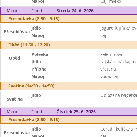
Nápoj
Čaj, mléko
Menu
Chod
Středa 24. 6. 2026
Přesnídávka (8:50 - 9:15)
Jídlo
Jogurt, lupínky, o
Přesnídávka
Nápoj
čaj
Oběd (11:50 - 12:20)
Polévka
zeleninová
Oběd
Jídlo
rajská omáčka, m
Příloha
vřetena
Nápoj
voda, čaj
Svačina (14:30 - 14:50)
Jídlo
Obložená bagetka,
Svačina
Menu
Chod
Čtvrtek 25. 6. 2026
Přesnídávka (8:50 - 9:15)
Jídlo
Cereál. kuličky s
Přesnídávka
Nápoj
čaj