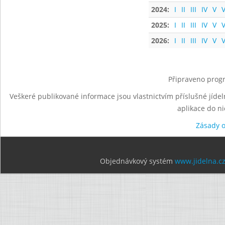
2024:
I
II
III
IV
V
V
2025:
I
II
III
IV
V
V
2026:
I
II
III
IV
V
V
Připraveno progr
Veškeré publikované informace jsou vlastnictvím příslušné jídel
aplikace do n
Zásady 
Objednávkový systém
www.jidelna.c