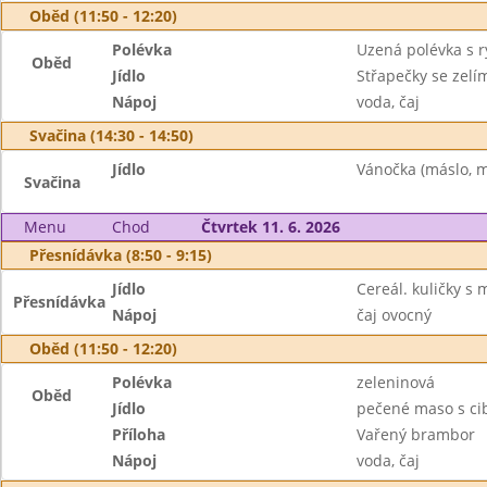
Oběd (11:50 - 12:20)
Polévka
Uzená polévka s r
Oběd
Jídlo
Střapečky se zelí
Nápoj
voda, čaj
Svačina (14:30 - 14:50)
Jídlo
Vánočka (máslo, m
Svačina
Menu
Chod
Čtvrtek 11. 6. 2026
Přesnídávka (8:50 - 9:15)
Jídlo
Cereál. kuličky s 
Přesnídávka
Nápoj
čaj ovocný
Oběd (11:50 - 12:20)
Polévka
zeleninová
Oběd
Jídlo
pečené maso s ci
Příloha
Vařený brambor
Nápoj
voda, čaj