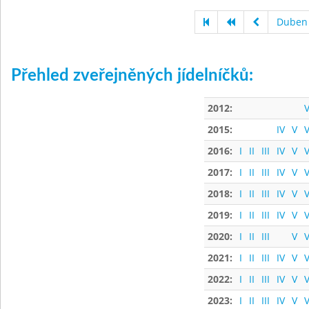
Duben
Přehled zveřejněných jídelníčků:
2012:
V
2015:
IV
V
V
2016:
I
II
III
IV
V
V
2017:
I
II
III
IV
V
V
2018:
I
II
III
IV
V
V
2019:
I
II
III
IV
V
V
2020:
I
II
III
V
V
2021:
I
II
III
IV
V
V
2022:
I
II
III
IV
V
V
2023:
I
II
III
IV
V
V