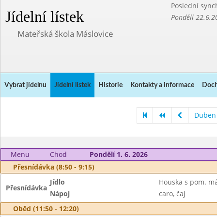
Poslední sync
Jídelní lístek
Pondělí 22.6.2
Mateřská škola Máslovice
Vybrat jídelnu
Jídelní lístek
Historie
Kontakty a informace
Doch
Duben
Menu
Chod
Pondělí 1. 6. 2026
Přesnídávka (8:50 - 9:15)
Jídlo
Houska s pom. má
Přesnídávka
Nápoj
caro, čaj
Oběd (11:50 - 12:20)