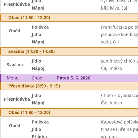
Jídlo
Sýrový toast, zele
Přesnídávka
Nápoj
bílá káva, čaj
Oběd (11:50 - 12:20)
Polévka
Frankfurtská polé
Oběd
Jídlo
jahodové knedlík
Nápoj
voda, čaj
Svačina (14:30 - 14:50)
Jídlo
semínkový chléb s
Svačina
Nápoj
Čaj, mléko
Menu
Chod
Pátek 5. 6. 2026
Přesnídávka (8:50 - 9:15)
Jídlo
Chléb s bylinkov
Přesnídávka
Nápoj
Čaj, mléko
Oběd (11:50 - 12:20)
Polévka
Kapustová polévk
Oběd
Jídlo
trhané kuře na pa
Příloha
vřetena