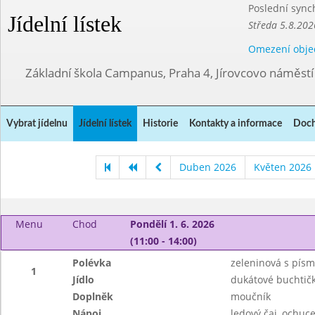
Poslední sync
Jídelní lístek
Středa 5.8.202
Omezení obje
Základní škola Campanus, Praha 4, Jírovcovo náměst
Vybrat jídelnu
Jídelní lístek
Historie
Kontakty a informace
Doch
Duben 2026
Květen 2026
Menu
Chod
Pondělí 1. 6. 2026
(11:00 - 14:00)
Polévka
zeleninová s pís
1
Jídlo
dukátové buchtič
Doplněk
moučník
Nápoj
ledový čaj, ochuc