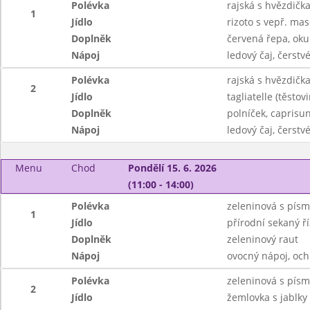
Polévka
rajská s hvězdičk
1
Jídlo
rizoto s vepř. mas
Doplněk
červená řepa, oku
Nápoj
ledový čaj, čerst
Polévka
rajská s hvězdičk
2
Jídlo
tagliatelle (těst
Doplněk
polníček, caprisu
Nápoj
ledový čaj, čerst
Menu
Chod
Pondělí 15. 6. 2026
(11:00 - 14:00)
Polévka
zeleninová s pís
1
Jídlo
přírodní sekaný ř
Doplněk
zeleninový raut
Nápoj
ovocný nápoj, oc
Polévka
zeleninová s pís
2
Jídlo
žemlovka s jablky