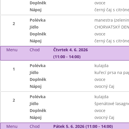
Doplněk
ovoce
Nápoj
černý čaj s citró
Polévka
manestra (zeleni
2
Jídlo
CHORVATSKÝ DEN: 
Doplněk
ovoce
Nápoj
černý čaj s citró
Menu
Chod
Čtvrtek 4. 6. 2026
(11:00 - 14:00)
Polévka
kulajda
1
Jídlo
kuřecí prsa na pap
Doplněk
ovoce
Nápoj
ovocný čaj
Polévka
kulajda
2
Jídlo
špenátové lasagn
Doplněk
ovoce
Nápoj
ovocný čaj
Menu
Chod
Pátek 5. 6. 2026 (11:00 - 14:00)