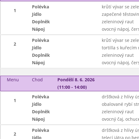
Polévka
krůtí vývar se ze
1
Jídlo
zapečené těstovi
Doplněk
zeleninový raut
Nápoj
ovocný nápoj, čer
Polévka
krůtí vývar se ze
2
Jídlo
tortilla s kuřecí
Doplněk
zeleninový raut
Nápoj
ovocný nápoj, čer
Menu
Chod
Pondělí 8. 6. 2026
(11:00 - 14:00)
Polévka
dršťková z hlívy ú
1
Jídlo
obalované rybí st
Doplněk
zeleninový raut
Nápoj
ovocný čaj, ochu
Polévka
dršťková z hlívy ú
2
Jídlo
telecí játra po b