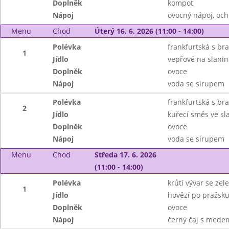
Doplněk
kompot
Nápoj
ovocný nápoj, oc
Menu
Chod
Úterý 16. 6. 2026 (11:00 - 14:00)
Polévka
frankfurtská s b
1
Jídlo
vepřové na slanin
Doplněk
ovoce
Nápoj
voda se sirupem
Polévka
frankfurtská s b
2
Jídlo
kuřecí směs ve sl
Doplněk
ovoce
Nápoj
voda se sirupem
Menu
Chod
Středa 17. 6. 2026
(11:00 - 14:00)
Polévka
krůtí vývar se ze
1
Jídlo
hovězí po pražsku
Doplněk
ovoce
Nápoj
černý čaj s mede