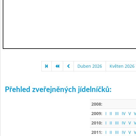
Duben 2026
Květen 2026
Přehled zveřejněných jídelníčků:
2008:
2009:
I
II
III
IV
V
V
2010:
I
II
III
IV
V
V
2011:
I
II
III
IV
V
V