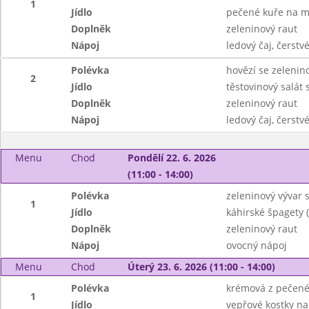
1
Jídlo
pečené kuře na m
Doplněk
zeleninový raut
Nápoj
ledový čaj, čerst
Polévka
hovězí se zelenino
2
Jídlo
těstovinový salát
Doplněk
zeleninový raut
Nápoj
ledový čaj, čerst
Menu
Chod
Pondělí 22. 6. 2026
(11:00 - 14:00)
Polévka
zeleninový vývar 
1
Jídlo
káhirské špagety 
Doplněk
zeleninový raut
Nápoj
ovocný nápoj
Menu
Chod
Úterý 23. 6. 2026 (11:00 - 14:00)
Polévka
krémová z pečené
1
Jídlo
vepřové kostky na