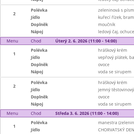
Polévka
zeleninová s pís
2
Jídlo
kuřecí řízek, bram
Doplněk
moučník
Nápoj
ledový čaj, ochuc
Menu
Chod
Úterý 2. 6. 2026 (11:00 - 14:00)
Polévka
hráškový krém
1
Jídlo
vepřový plátek, b
Doplněk
ovoce
Nápoj
voda se sirupem
Polévka
hráškový krém
2
Jídlo
jemný těstovinový
Doplněk
ovoce
Nápoj
voda se sirupem
Menu
Chod
Středa 3. 6. 2026 (11:00 - 14:00)
Polévka
manestra (zeleni
1
Jídlo
CHORVATSKÝ DEN: p