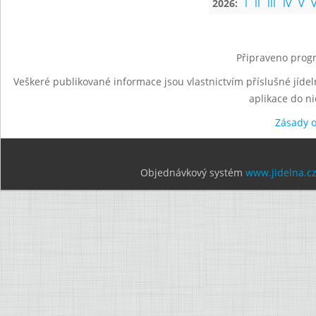
2026:
I
II
III
IV
V
V
Připraveno progr
Veškeré publikované informace jsou vlastnictvím příslušné jídel
aplikace do n
Zásady 
Objednávkový systém
www.jidelna.c