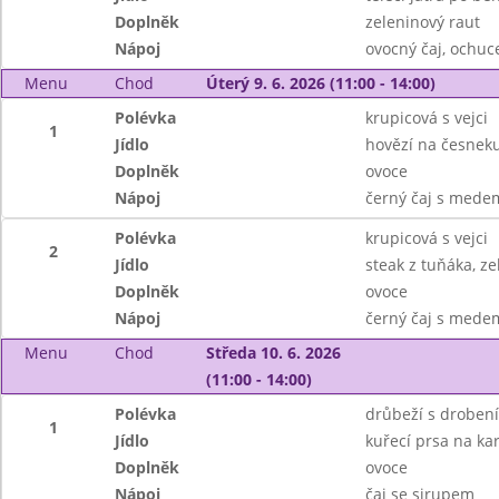
Doplněk
zeleninový raut
Nápoj
ovocný čaj, ochu
Menu
Chod
Úterý 9. 6. 2026 (11:00 - 14:00)
Polévka
krupicová s vejci
1
Jídlo
hovězí na česnek
Doplněk
ovoce
Nápoj
černý čaj s mede
Polévka
krupicová s vejci
2
Jídlo
steak z tuňáka, z
Doplněk
ovoce
Nápoj
černý čaj s mede
Menu
Chod
Středa 10. 6. 2026
(11:00 - 14:00)
Polévka
drůbeží s droben
1
Jídlo
kuřecí prsa na kar
Doplněk
ovoce
Nápoj
čaj se sirupem