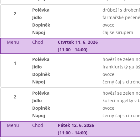
Polévka
drůbeží s droben
2
Jídlo
farmářské pečené 
Doplněk
ovoce
Nápoj
čaj se sirupem
Menu
Chod
Čtvrtek 11. 6. 2026
(11:00 - 14:00)
Polévka
hovězí se zeleni
1
Jídlo
frankfurtský guláš
Doplněk
ovoce
Nápoj
černý čaj s citró
Polévka
hovězí se zeleni
2
Jídlo
kuřecí nugetky v 
Doplněk
ovoce
Nápoj
černý čaj s citró
Menu
Chod
Pátek 12. 6. 2026
(11:00 - 14:00)