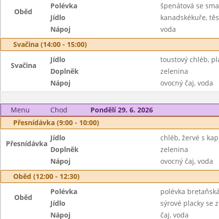
Polévka
špenátová se sm
Oběd
Jídlo
kanadskékuře, těs
Nápoj
voda
Svačina (14:00 - 15:00)
Jídlo
toustový chléb, pl
Svačina
Doplněk
zelenina
Nápoj
ovocný čaj, voda
Menu
Chod
Pondělí 29. 6. 2026
Přesnídávka (9:00 - 10:00)
Jídlo
chléb, žervé s kap
Přesnídávka
Doplněk
zelenina
Nápoj
ovocný čaj, voda
Oběd (12:00 - 12:30)
Polévka
polévka bretaňsk
Oběd
Jídlo
sýrové placky se 
Nápoj
čaj, voda