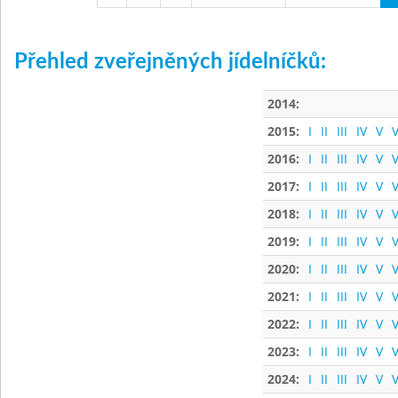
Přehled zveřejněných jídelníčků:
2014:
2015:
I
II
III
IV
V
V
2016:
I
II
III
IV
V
V
2017:
I
II
III
IV
V
V
2018:
I
II
III
IV
V
V
2019:
I
II
III
IV
V
V
2020:
I
II
III
IV
V
V
2021:
I
II
III
IV
V
V
2022:
I
II
III
IV
V
V
2023:
I
II
III
IV
V
V
2024:
I
II
III
IV
V
V