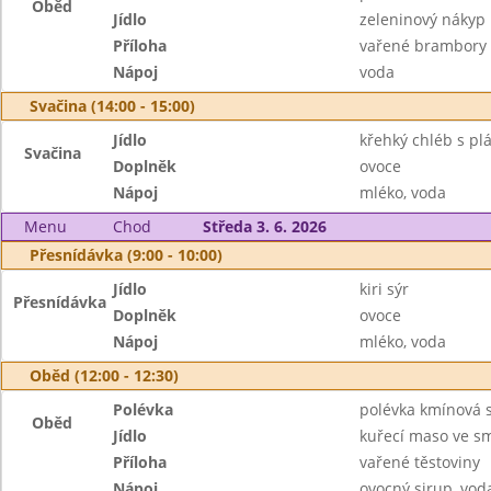
Oběd
Jídlo
zeleninový nákyp
Příloha
vařené brambory
Nápoj
voda
Svačina (14:00 - 15:00)
Jídlo
křehký chléb s p
Svačina
Doplněk
ovoce
Nápoj
mléko, voda
Menu
Chod
Středa 3. 6. 2026
Přesnídávka (9:00 - 10:00)
Jídlo
kiri sýr
Přesnídávka
Doplněk
ovoce
Nápoj
mléko, voda
Oběd (12:00 - 12:30)
Polévka
polévka kmínová 
Oběd
Jídlo
kuřecí maso ve s
Příloha
vařené těstoviny
Nápoj
ovocný sirup, vod