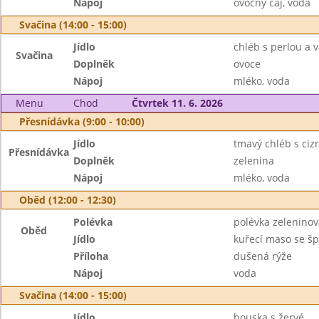
Nápoj
ovocný čaj, voda
Svačina (14:00 - 15:00)
Jídlo
chléb s perlou a
Svačina
Doplněk
ovoce
Nápoj
mléko, voda
Menu
Chod
Čtvrtek 11. 6. 2026
Přesnídávka (9:00 - 10:00)
Jídlo
tmavý chléb s ci
Přesnídávka
Doplněk
zelenina
Nápoj
mléko, voda
Oběd (12:00 - 12:30)
Polévka
polévka zelenino
Oběd
Jídlo
kuřecí maso se š
Příloha
dušená rýže
Nápoj
voda
Svačina (14:00 - 15:00)
Jídlo
houska s žervé