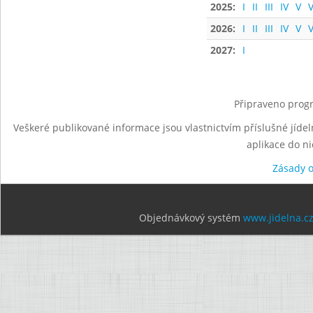
2025:
I
II
III
IV
V
V
2026:
I
II
III
IV
V
V
2027:
I
Připraveno progr
Veškeré publikované informace jsou vlastnictvím příslušné jídel
aplikace do n
Zásady 
Objednávkový systém
www.jidelna.c