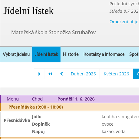
Poslední sync
Jídelní lístek
Středa 8.7.202
Omezení obje
Mateřská škola Stonožka Struhařov
Vybrat jídelnu
Jídelní lístek
Historie
Kontakty a informace
Spot
Duben 2026
Květen 2026
Menu
Chod
Pondělí 1. 6. 2026
Přesnídávka (9:00 - 10:00)
Jídlo
kobliha s nugáte
Přesnídávka
Doplněk
ovoce
Nápoj
kakao, voda