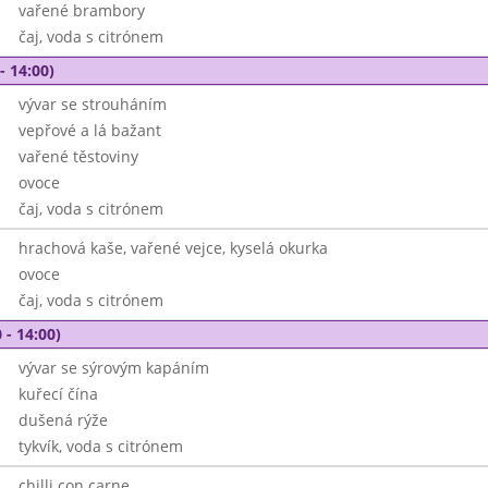
vařené brambory
čaj, voda s citrónem
- 14:00)
vývar se strouháním
vepřové a lá bažant
vařené těstoviny
ovoce
čaj, voda s citrónem
hrachová kaše, vařené vejce, kyselá okurka
ovoce
čaj, voda s citrónem
 - 14:00)
vývar se sýrovým kapáním
kuřecí čína
dušená rýže
tykvík, voda s citrónem
chilli con carne