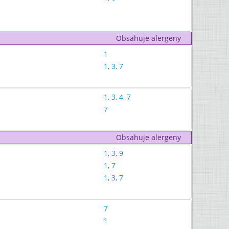
Obsahuje alergeny
1
1
,
3
,
7
1
,
3
,
4
,
7
7
Obsahuje alergeny
1
,
3
,
9
1
,
7
1
,
3
,
7
7
1