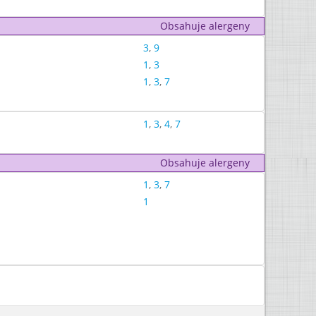
Obsahuje alergeny
3
,
9
1
,
3
1
,
3
,
7
1
,
3
,
4
,
7
Obsahuje alergeny
1
,
3
,
7
1