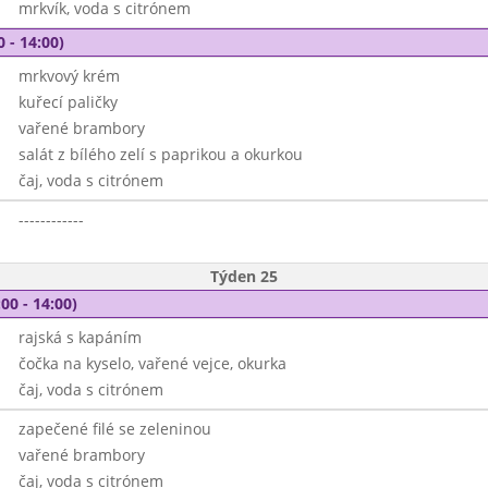
mrkvík, voda s citrónem
0 - 14:00)
mrkvový krém
kuřecí paličky
vařené brambory
salát z bílého zelí s paprikou a okurkou
čaj, voda s citrónem
------------
Týden 25
00 - 14:00)
rajská s kapáním
čočka na kyselo, vařené vejce, okurka
čaj, voda s citrónem
zapečené filé se zeleninou
vařené brambory
čaj, voda s citrónem