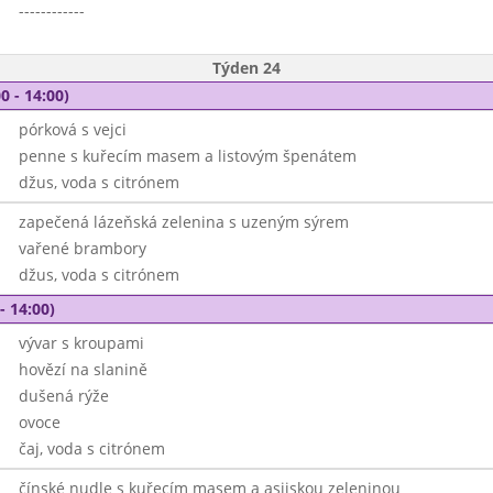
------------
Týden 24
0 - 14:00)
pórková s vejci
penne s kuřecím masem a listovým špenátem
džus, voda s citrónem
zapečená lázeňská zelenina s uzeným sýrem
vařené brambory
džus, voda s citrónem
- 14:00)
vývar s kroupami
hovězí na slanině
dušená rýže
ovoce
čaj, voda s citrónem
čínské nudle s kuřecím masem a asijskou zeleninou