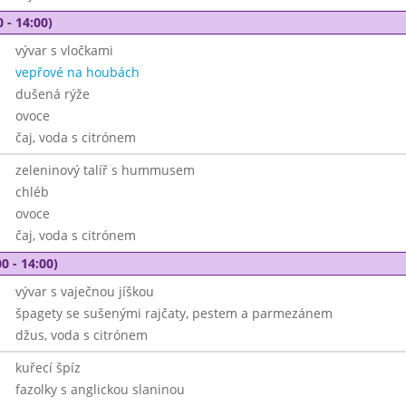
 - 14:00)
vývar s vločkami
vepřové na houbách
dušená rýže
ovoce
čaj, voda s citrónem
zeleninový talíř s hummusem
chléb
ovoce
čaj, voda s citrónem
0 - 14:00)
vývar s vaječnou jíškou
špagety se sušenými rajčaty, pestem a parmezánem
džus, voda s citrónem
kuřecí špíz
fazolky s anglickou slaninou