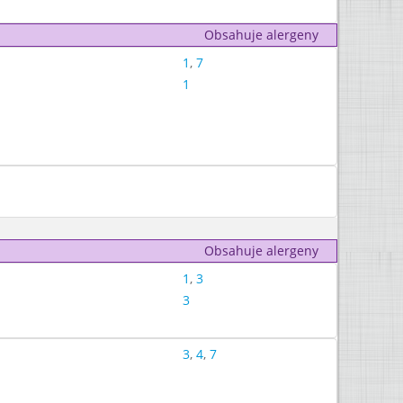
Obsahuje alergeny
1
,
7
1
Obsahuje alergeny
1
,
3
3
3
,
4
,
7