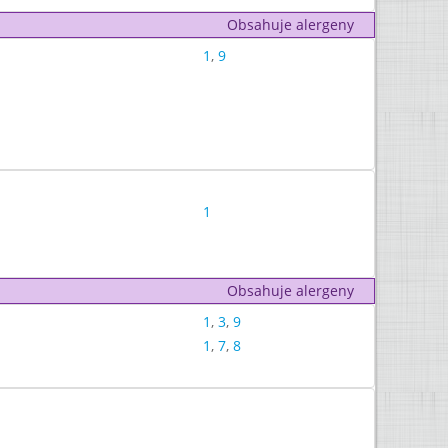
Obsahuje alergeny
1
,
9
1
Obsahuje alergeny
1
,
3
,
9
1
,
7
,
8