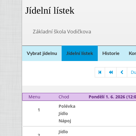
Jídelní lístek
Základní škola Vodičkova
Vybrat jídelnu
Jídelní lístek
Historie
Kon
Du
Menu
Chod
Pondělí 1. 6. 2026 (12:0
Polévka
1
Jídlo
Nápoj
Jídlo
2