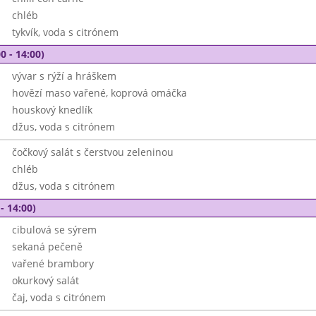
chléb
tykvík, voda s citrónem
0 - 14:00)
vývar s rýží a hráškem
hovězí maso vařené, koprová omáčka
houskový knedlík
džus, voda s citrónem
čočkový salát s čerstvou zeleninou
chléb
džus, voda s citrónem
- 14:00)
cibulová se sýrem
sekaná pečeně
vařené brambory
okurkový salát
čaj, voda s citrónem