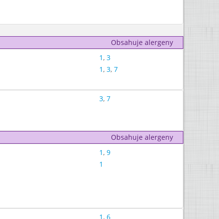
Obsahuje alergeny
1
,
3
1
,
3
,
7
3
,
7
Obsahuje alergeny
1
,
9
1
1
,
6