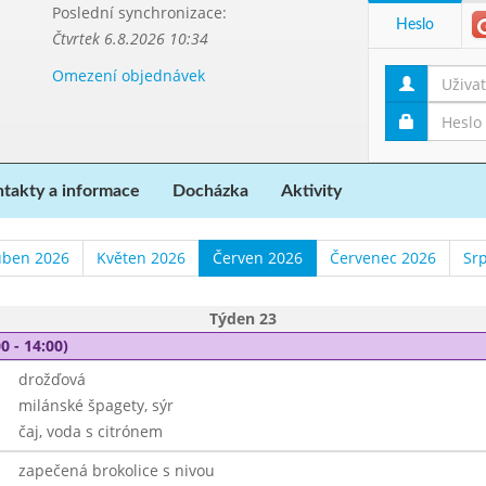
Poslední synchronizace:
Heslo
Čtvrtek 6.8.2026 10:34
Omezení objednávek
takty a informace
Docházka
Aktivity
ben 2026
Květen 2026
Červen 2026
Červenec 2026
Sr
Týden 23
0 - 14:00)
drožďová
milánské špagety, sýr
čaj, voda s citrónem
zapečená brokolice s nivou