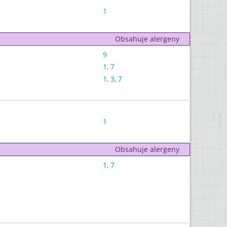
1
Obsahuje alergeny
9
1
,
7
1
,
3
,
7
1
Obsahuje alergeny
1
,
7