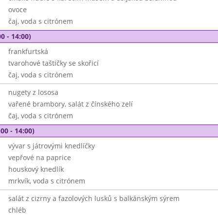
ovoce
čaj, voda s citrónem
0 - 14:00)
frankfurtská
tvarohové taštičky se skořicí
čaj, voda s citrónem
nugety z lososa
vařené brambory, salát z čínského zelí
čaj, voda s citrónem
00 - 14:00)
vývar s játrovými knedlíčky
vepřové na paprice
houskový knedlík
mrkvík, voda s citrónem
salát z cizrny a fazolových lusků s balkánským sýrem
chléb