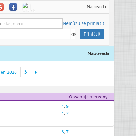
Nápověda
Nemůžu se přihlásit
Nápověda
pen 2026
Obsahuje alergeny
1
,
9
1
,
7
3
,
7