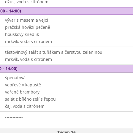
džus, voda s citrónem
00 - 14:00)
vývar s masem a vejci
pražská hovězí pečeně
houskový knedlík
mrkvík, voda s citrónem
těstovinový salát s tuňákem a čerstvou zeleninou
mrkvík, voda s citrónem
0 - 14:00)
špenátová
vepřové v kapustě
vařené brambory
salát z bílého zelí s řepou
čaj, voda s citrónem
------------
Týden 26