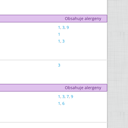
Obsahuje alergeny
1
,
3
,
9
1
1
,
3
3
Obsahuje alergeny
1
,
3
,
7
,
9
1
,
6