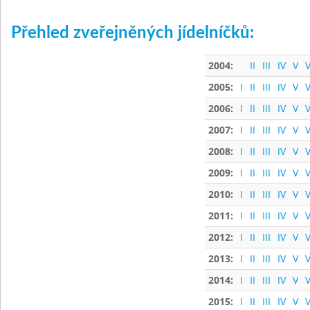
Přehled zveřejněných jídelníčků:
2004:
II
III
IV
V
V
2005:
I
II
III
IV
V
V
2006:
I
II
III
IV
V
V
2007:
I
II
III
IV
V
V
2008:
I
II
III
IV
V
V
2009:
I
II
III
IV
V
V
2010:
I
II
III
IV
V
V
2011:
I
II
III
IV
V
V
2012:
I
II
III
IV
V
V
2013:
I
II
III
IV
V
V
2014:
I
II
III
IV
V
V
2015:
I
II
III
IV
V
V