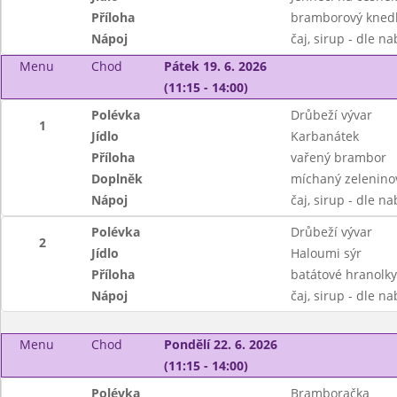
Příloha
bramborový knedl
Nápoj
čaj, sirup - dle n
Menu
Chod
Pátek 19. 6. 2026
(11:15 - 14:00)
Polévka
Drůbeží vývar
1
Jídlo
Karbanátek
Příloha
vařený brambor
Doplněk
míchaný zeleninov
Nápoj
čaj, sirup - dle n
Polévka
Drůbeží vývar
2
Jídlo
Haloumi sýr
Příloha
batátové hranolky
Nápoj
čaj, sirup - dle n
Menu
Chod
Pondělí 22. 6. 2026
(11:15 - 14:00)
Polévka
Bramboračka