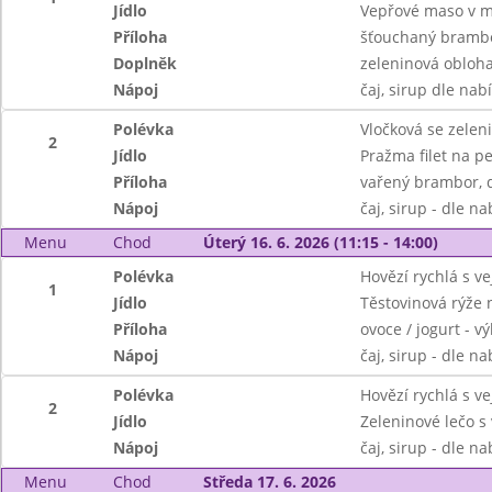
Jídlo
Vepřové maso v ml
Příloha
šťouchaný brambor
Doplněk
zeleninová obloh
Nápoj
čaj, sirup dle nab
Polévka
Vločková se zelen
2
Jídlo
Pražma filet na p
Příloha
vařený brambor, 
Nápoj
čaj, sirup - dle n
Menu
Chod
Úterý 16. 6. 2026 (11:15 - 14:00)
Polévka
Hovězí rychlá s v
1
Jídlo
Těstovinová rýže 
Příloha
ovoce / jogurt - v
Nápoj
čaj, sirup - dle n
Polévka
Hovězí rychlá s v
2
Jídlo
Zeleninové lečo s
Nápoj
čaj, sirup - dle n
Menu
Chod
Středa 17. 6. 2026