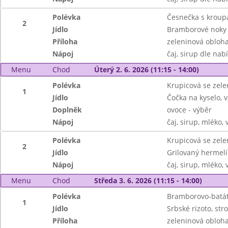
Polévka
Česnečka s kroup
2
Jídlo
Bramborové noky s
Příloha
zeleninová obloh
Nápoj
čaj, sirup dle nab
Menu
Chod
Úterý 2. 6. 2026 (11:15 - 14:00)
Polévka
Krupicová se zel
1
Jídlo
Čočka na kyselo, 
Doplněk
ovoce - výběr
Nápoj
čaj, sirup, mléko,
Polévka
Krupicová se zel
2
Jídlo
Grilovaný hermelí
Nápoj
čaj, sirup, mléko,
Menu
Chod
Středa 3. 6. 2026 (11:15 - 14:00)
Polévka
Bramborovo-batá
1
Jídlo
Srbské rizoto, str
Příloha
zeleninová obloh