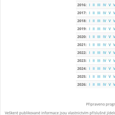
2016:
I
II
III
IV
V
V
2017:
I
II
III
IV
V
V
2018:
I
II
III
IV
V
V
2019:
I
II
III
IV
V
V
2020:
I
II
III
IV
V
V
2021:
I
II
III
IV
V
V
2022:
I
II
III
IV
V
V
2023:
I
II
III
IV
V
V
2024:
I
II
III
IV
V
V
2025:
I
II
III
IV
V
V
2026:
I
II
III
IV
V
V
Připraveno progr
Veškeré publikované informace jsou vlastnictvím příslušné jídel