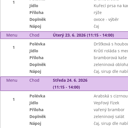
1
Jídlo
Kuřecí prsa na k
Příloha
rýže
Doplněk
ovoce - výběr
Nápoj
čaj
Menu
Chod
Úterý 23. 6. 2026 (11:15 - 14:00)
Polévka
Dršťková s houbou
1
Jídlo
Krůtí roláda s m
Příloha
bramborová kaše
Doplněk
zeleninová obloh
Nápoj
čaj, sirup dle nab
Menu
Chod
Středa 24. 6. 2026
(11:15 - 14:00)
Polévka
Arabská s cizrnou
1
Jídlo
Vepřový řízek
Příloha
vařený brambor
Doplněk
zeleninový salát
Nápoj
čaj, sirup dle nab