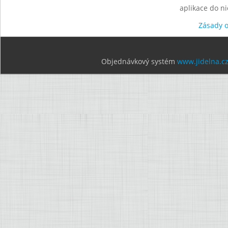
aplikace do n
Zásady 
Objednávkový systém
www.jidelna.c