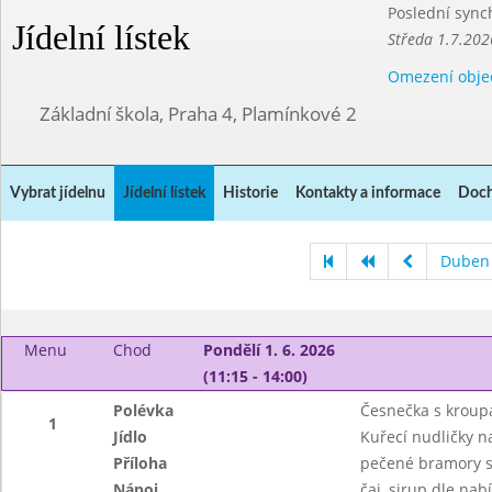
Poslední sync
Jídelní lístek
Středa 1.7.202
Omezení obje
Základní škola, Praha 4, Plamínkové 2
Vybrat jídelnu
Jídelní lístek
Historie
Kontakty a informace
Doch
Duben
Menu
Chod
Pondělí 1. 6. 2026
(11:15 - 14:00)
Polévka
Česnečka s kroup
1
Jídlo
Kuřecí nudličky n
Příloha
pečené bramory 
Nápoj
čaj, sirup dle nab