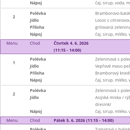
Nápoj
čaj, sirup, voda, 
Polévka
Bramborovo-batá
2
Jídlo
Losos s citronov
Příloha
grilovaná zelenin
Nápoj
čaj, sirup, mléko,
Menu
Chod
Čtvrtek 4. 6. 2026
(11:15 - 14:00)
Polévka
Zeleninová s pole
1
Jídlo
Vepřové maso peč
Příloha
Bramborový knedl
Nápoj
čaj, sirup, mléko,
Polévka
Zeleninová s pole
2
Jídlo
Asijská miska / r
dresink/
Nápoj
čaj, sirup, mléko,
Menu
Chod
Pátek 5. 6. 2026 (11:15 - 14:00)
Polévka
Tomatová s bylin