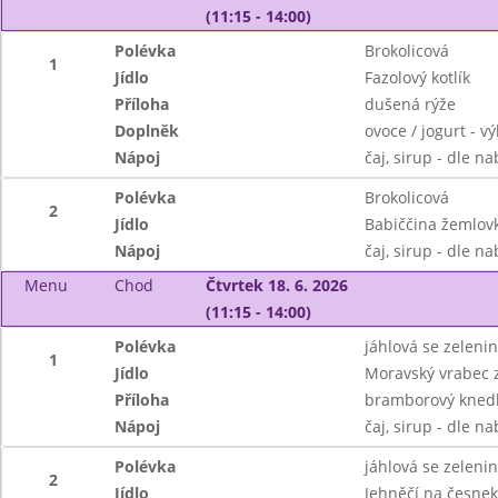
(11:15 - 14:00)
Polévka
Brokolicová
1
Jídlo
Fazolový kotlík
Příloha
dušená rýže
Doplněk
ovoce / jogurt - v
Nápoj
čaj, sirup - dle n
Polévka
Brokolicová
2
Jídlo
Babiččina žemlovk
Nápoj
čaj, sirup - dle n
Menu
Chod
Čtvrtek 18. 6. 2026
(11:15 - 14:00)
Polévka
jáhlová se zeleni
1
Jídlo
Moravský vrabec z 
Příloha
bramborový knedl
Nápoj
čaj, sirup - dle n
Polévka
jáhlová se zeleni
2
Jídlo
Jehněčí na česne