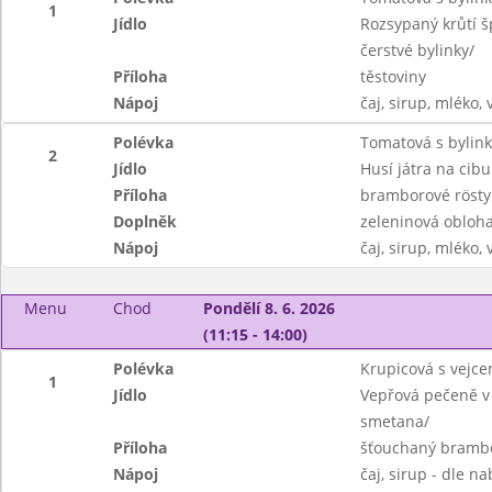
1
Jídlo
Rozsypaný krůtí špí
čerstvé bylinky/
Příloha
těstoviny
Nápoj
čaj, sirup, mléko,
Polévka
Tomatová s bylin
2
Jídlo
Husí játra na cibu
Příloha
bramborové rösty
Doplněk
zeleninová obloh
Nápoj
čaj, sirup, mléko,
Menu
Chod
Pondělí 8. 6. 2026
(11:15 - 14:00)
Polévka
Krupicová s vejc
1
Jídlo
Vepřová pečeně v m
smetana/
Příloha
šťouchaný brambor
Nápoj
čaj, sirup - dle n