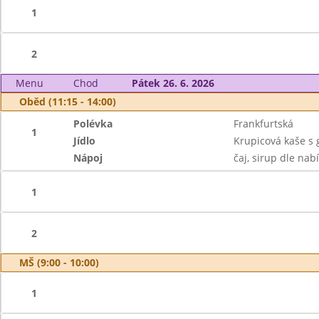
1
2
Menu
Chod
Pátek 26. 6. 2026
Oběd (11:15 - 14:00)
Polévka
Frankfurtská
1
Jídlo
Krupicová kaše s 
Nápoj
čaj, sirup dle nab
1
2
MŠ (9:00 - 10:00)
1