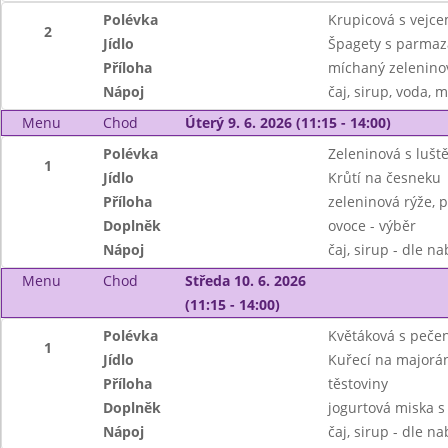
Polévka
Krupicová s vejc
2
Jídlo
Špagety s parmazá
Příloha
míchaný zeleninov
Nápoj
čaj, sirup, voda, 
Menu
Chod
Úterý 9. 6. 2026 (11:15 - 14:00)
Polévka
Zeleninová s lušt
1
Jídlo
Krůtí na česneku
Příloha
zeleninová rýže,
Doplněk
ovoce - výběr
Nápoj
čaj, sirup - dle n
Menu
Chod
Středa 10. 6. 2026
(11:15 - 14:00)
Polévka
Květáková s peč
1
Jídlo
Kuřecí na majorá
Příloha
těstoviny
Doplněk
jogurtová miska 
Nápoj
čaj, sirup - dle n