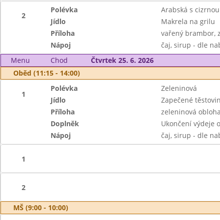
Polévka
Arabská s cizrnou
2
Jídlo
Makrela na grilu
Příloha
vařený brambor, 
Nápoj
čaj, sirup - dle n
Menu
Chod
Čtvrtek 25. 6. 2026
Oběd (11:15 - 14:00)
Polévka
Zeleninová
1
Jídlo
Zapečené těstovi
Příloha
zeleninová obloh
Doplněk
Ukončení výdeje o
Nápoj
čaj, sirup - dle n
1
2
MŠ (9:00 - 10:00)