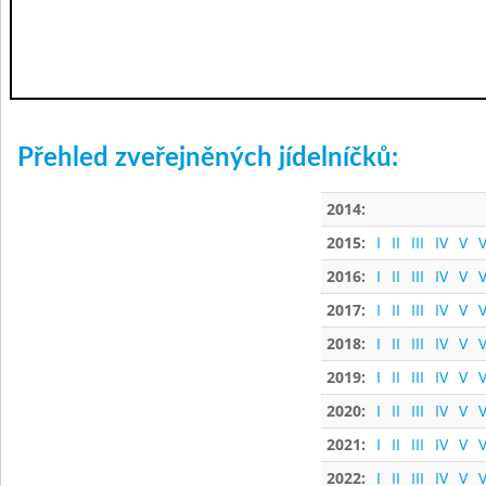
Přehled zveřejněných jídelníčků:
2014:
2015:
I
II
III
IV
V
V
2016:
I
II
III
IV
V
V
2017:
I
II
III
IV
V
V
2018:
I
II
III
IV
V
V
2019:
I
II
III
IV
V
V
2020:
I
II
III
IV
V
V
2021:
I
II
III
IV
V
V
2022:
I
II
III
IV
V
V