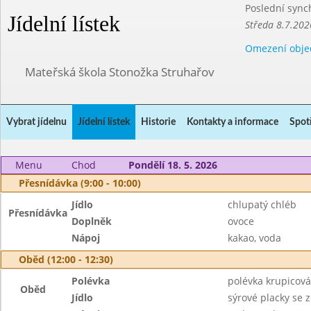
Poslední sync
Jídelní lístek
Středa 8.7.202
Omezení obje
Mateřská škola Stonožka Struhařov
Vybrat jídelnu
Jídelní lístek
Historie
Kontakty a informace
Spot
Menu
Chod
Pondělí 18. 5. 2026
Přesnídávka (9:00 - 10:00)
Jídlo
chlupatý chléb
Přesnídávka
Doplněk
ovoce
Nápoj
kakao, voda
Oběd (12:00 - 12:30)
Polévka
polévka krupicová
Oběd
Jídlo
sýrové placky se 