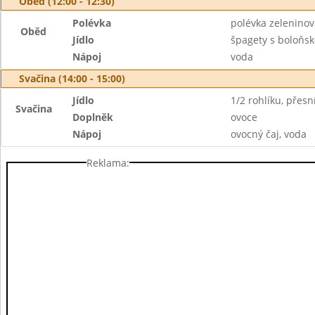
Oběd (12:00 - 12:30)
Polévka
polévka zeleninová
Oběd
Jídlo
špagety s boloňs
Nápoj
voda
Svačina (14:00 - 15:00)
Jídlo
1/2 rohlíku, přes
Svačina
Doplněk
ovoce
Nápoj
ovocný čaj, voda
Reklama: