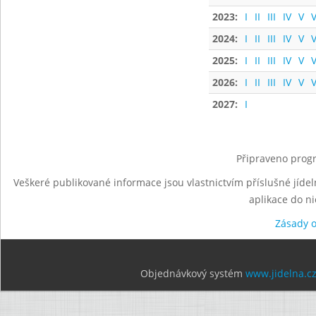
2023:
I
II
III
IV
V
V
2024:
I
II
III
IV
V
V
2025:
I
II
III
IV
V
V
2026:
I
II
III
IV
V
V
2027:
I
Připraveno progr
Veškeré publikované informace jsou vlastnictvím příslušné jídel
aplikace do n
Zásady 
Objednávkový systém
www.jidelna.c