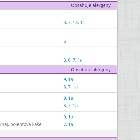
Obsahuje alergeny
3
,
7
,
1a
,
1c
6
3
,
6
,
7
,
1a
Obsahuje alergeny
9
,
1a
3
,
7
,
1a
9
,
1a
3
,
7
,
1a
9
,
1a
zrna), polentová kaše
7
,
1a