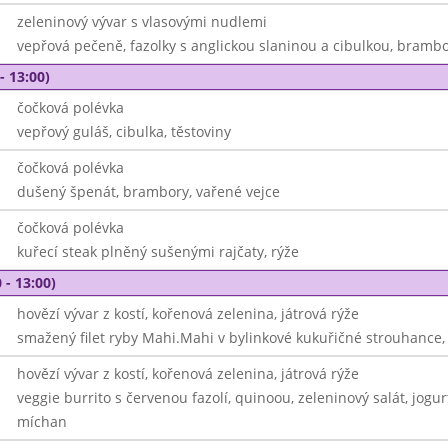
zeleninový vývar s vlasovými nudlemi
vepřová pečeně, fazolky s anglickou slaninou a cibulkou, bramb
- 13:00)
čočková polévka
vepřový guláš, cibulka, těstoviny
čočková polévka
dušený špenát, brambory, vařené vejce
čočková polévka
kuřecí steak plněný sušenými rajčaty, rýže
 - 13:00)
hovězí vývar z kostí, kořenová zelenina, játrová rýže
smažený filet ryby Mahi.Mahi v bylinkové kukuřičné strouhance,
hovězí vývar z kostí, kořenová zelenina, játrová rýže
veggie burrito s červenou fazolí, quinoou, zeleninový salát, jogur
míchan