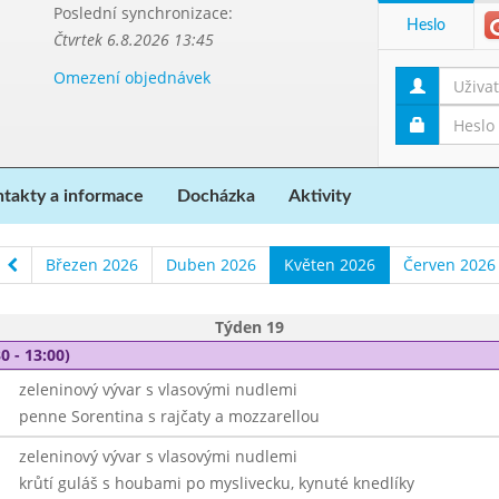
Poslední synchronizace:
Heslo
Čtvrtek 6.8.2026 13:45
Omezení objednávek
takty a informace
Docházka
Aktivity
Březen 2026
Duben 2026
Květen 2026
Červen 2026
Týden 19
0 - 13:00)
zeleninový vývar s vlasovými nudlemi
penne Sorentina s rajčaty a mozzarellou
zeleninový vývar s vlasovými nudlemi
krůtí guláš s houbami po myslivecku, kynuté knedlíky