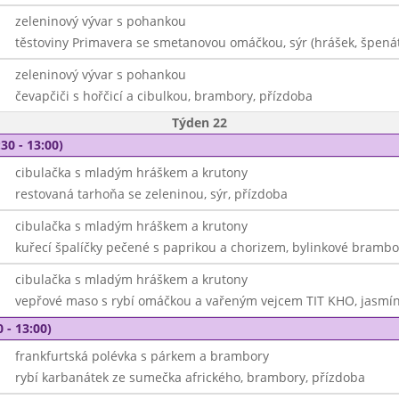
zeleninový vývar s pohankou
těstoviny Primavera se smetanovou omáčkou, sýr (hrášek, špenát
zeleninový vývar s pohankou
čevapčiči s hořčicí a cibulkou, brambory, přízdoba
Týden 22
30 - 13:00)
cibulačka s mladým hráškem a krutony
restovaná tarhoňa se zeleninou, sýr, přízdoba
cibulačka s mladým hráškem a krutony
kuřecí špalíčky pečené s paprikou a chorizem, bylinkové brambo
cibulačka s mladým hráškem a krutony
vepřové maso s rybí omáčkou a vařeným vejcem TIT KHO, jasmín
 - 13:00)
frankfurtská polévka s párkem a brambory
rybí karbanátek ze sumečka afrického, brambory, přízdoba