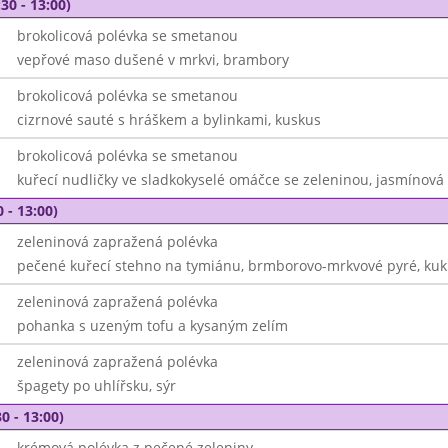
30 - 13:00)
brokolicová polévka se smetanou
vepřové maso dušené v mrkvi, brambory
brokolicová polévka se smetanou
cizrnové sauté s hráškem a bylinkami, kuskus
brokolicová polévka se smetanou
kuřecí nudličky ve sladkokyselé omáčce se zeleninou, jasmínová
 - 13:00)
zeleninová zapražená polévka
pečené kuřecí stehno na tymiánu, brmborovo-mrkvové pyré, kuk
zeleninová zapražená polévka
pohanka s uzeným tofu a kysaným zelím
zeleninová zapražená polévka
špagety po uhlířsku, sýr
0 - 13:00)
krémová polévka z pečené zeleniny