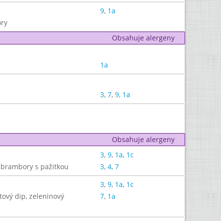
9
,
1a
ory
Obsahuje alergeny
1a
3
,
7
,
9
,
1a
Obsahuje alergeny
3
,
9
,
1a
,
1c
 brambory s pažitkou
3
,
4
,
7
3
,
9
,
1a
,
1c
tový dip, zeleninový
7
,
1a