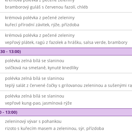
bramborový guláš s červenou fazolí, chléb
krémová polévka z pečené zeleniny
kuřecí přírodní závitek, rýže, přízdoba
krémová polévka z pečené zeleniny
vepřový plátek, ragú z fazolek a hrášku, salsa verde, brambory
30 - 13:00)
polévka zelná bílá se slaninou
svíčková na smetaně, kynuté knedlíky
polévka zelná bílá se slaninou
teplý salát z červené čočky s grilovanou zeleninou a sušenými ra
polévka zelná bílá se slaninou
vepřové kung-pao, jasmínová rýže
0 - 13:00)
zeleninový vývar s pohankou
rizoto s kuřecím masem a zeleninou, sýr, přízdoba