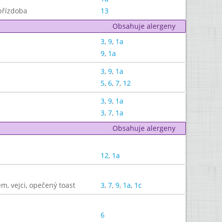
přízdoba
13
Obsahuje alergeny
3
,
9
,
1a
9
,
1a
3
,
9
,
1a
5
,
6
,
7
,
12
3
,
9
,
1a
3
,
7
,
1a
Obsahuje alergeny
12
,
1a
m, vejci, opečený toast
3
,
7
,
9
,
1a
,
1c
6