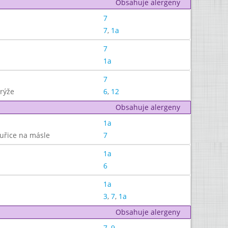
Obsahuje alergeny
7
7
,
1a
7
1a
7
 rýže
6
,
12
Obsahuje alergeny
1a
uřice na másle
7
1a
6
1a
3
,
7
,
1a
Obsahuje alergeny
7
,
9