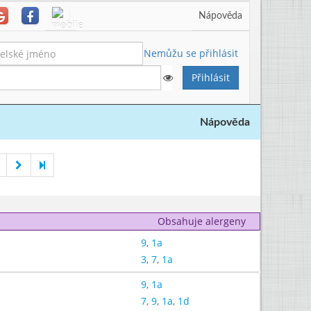
Nápověda
Nemůžu se přihlásit
Nápověda
Obsahuje alergeny
9
,
1a
3
,
7
,
1a
9
,
1a
7
,
9
,
1a
,
1d