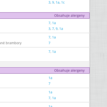
3
,
9
,
1a
,
1c
Obsahuje alergeny
7
,
1a
3
,
7
,
9
,
1a
7
,
1a
kané brambory
7
7
,
1a
Obsahuje alergeny
1a
7
1a
7
,
1a
1a