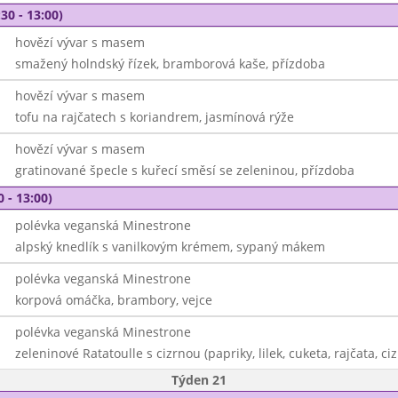
30 - 13:00)
hovězí vývar s masem
smažený holndský řízek, bramborová kaše, přízdoba
hovězí vývar s masem
tofu na rajčatech s koriandrem, jasmínová rýže
hovězí vývar s masem
gratinované špecle s kuřecí směsí se zeleninou, přízdoba
0 - 13:00)
polévka veganská Minestrone
alpský knedlík s vanilkovým krémem, sypaný mákem
polévka veganská Minestrone
korpová omáčka, brambory, vejce
polévka veganská Minestrone
zeleninové Ratatoulle s cizrnou (papriky, lilek, cuketa, rajčata, ci
Týden 21