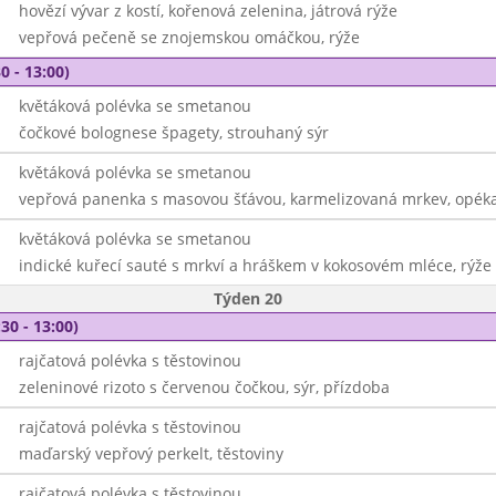
hovězí vývar z kostí, kořenová zelenina, játrová rýže
vepřová pečeně se znojemskou omáčkou, rýže
0 - 13:00)
květáková polévka se smetanou
čočkové bolognese špagety, strouhaný sýr
květáková polévka se smetanou
vepřová panenka s masovou šťávou, karmelizovaná mrkev, opé
květáková polévka se smetanou
indické kuřecí sauté s mrkví a hráškem v kokosovém mléce, rýže
Týden 20
30 - 13:00)
rajčatová polévka s těstovinou
zeleninové rizoto s červenou čočkou, sýr, přízdoba
rajčatová polévka s těstovinou
maďarský vepřový perkelt, těstoviny
rajčatová polévka s těstovinou