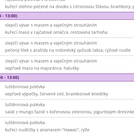
kuřecí stehno pečené na divoko s citronovou šťávou, brambory, 
 - 13:00)
slepičí vývar s masem a vaječným strouháním
kuřecí maso v rajčatové omáčce, restovaná tarhoňa
slepičí vývar s masem a vaječným strouháním
pečený lilek s arašídy na indonéský způsob laksa, rýžové nudle
slepičí vývar s masem a vaječným strouháním
vepřové maso na majoránce, halušky
0 - 13:00)
luštěninová polévka
vepřové výpečky, červené zelí, bramborové knedlíky
luštěninová polévka
salát z mungo fazolí s kořenovou zeleninou, jogurtovým dresinke
luštěninová polévka
kuřecí nudličky s ananasem "Hawaii", rýže