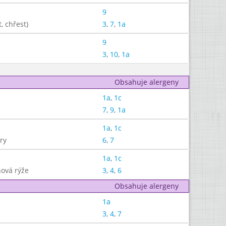
9
, chřest)
3
,
7
,
1a
9
3
,
10
,
1a
Obsahuje alergeny
1a
,
1c
7
,
9
,
1a
1a
,
1c
ry
6
,
7
1a
,
1c
ová rýže
3
,
4
,
6
Obsahuje alergeny
1a
3
,
4
,
7