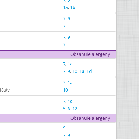
1a
,
1b
7
,
9
7
7
,
9
7
Obsahuje alergeny
7
,
1a
7
,
9
,
10
,
1a
,
1d
7
,
1a
jčaty
10
7
,
1a
5
,
6
,
12
Obsahuje alergeny
9
7
,
9