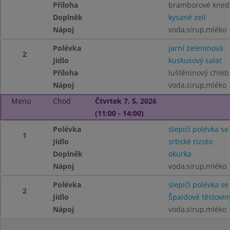
Příloha
bramborové knedl
Doplněk
kysané zelí
Nápoj
voda,sirup,mléko
Polévka
jarní zeleninová
2
Jídlo
kuskusový salat
Příloha
luštěninový chleb
Nápoj
voda,sirup,mléko
Menu
Chod
Čtvrtek 7. 5. 2026
(11:00 - 14:00)
Polévka
slepičí polévka se
1
Jídlo
srbské rizoto
Doplněk
okurka
Nápoj
voda,sirup,mléko
Polévka
slepičí polévka se
2
Jídlo
Špaldové těstovi
Nápoj
voda,sirup,mléko