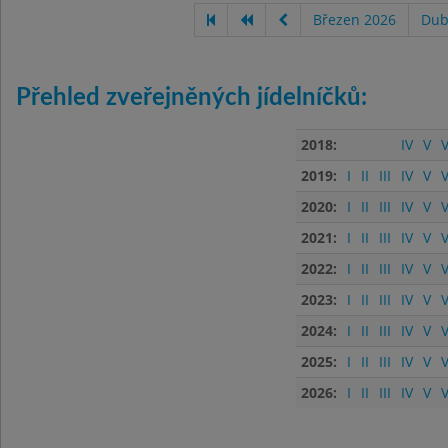
Březen 2026
Dub
Přehled zveřejněných jídelníčků:
2018:
IV
V
V
2019:
I
II
III
IV
V
V
2020:
I
II
III
IV
V
V
2021:
I
II
III
IV
V
V
2022:
I
II
III
IV
V
V
2023:
I
II
III
IV
V
V
2024:
I
II
III
IV
V
V
2025:
I
II
III
IV
V
V
2026:
I
II
III
IV
V
V