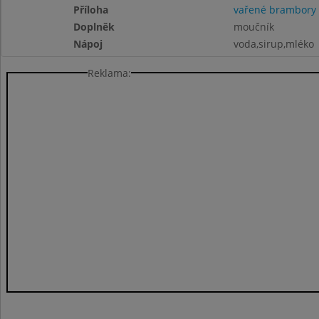
Příloha
vařené brambory
Doplněk
moučník
Nápoj
voda,sirup,mléko
Reklama: