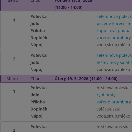
Menu
Chod
Pondělí 18. 5. 2026
(11:00 - 14:00)
Polévka
zeleninová polévk
1
Jídlo
pečené kuřecí st
Příloha
kapustová poupa
Doplněk
vařené brambory
Nápoj
voda,sirup,mléko
Polévka
zeleninová polévk
2
Jídlo
těstovinový salát
Nápoj
voda,sirup,mléko
Menu
Chod
Úterý 19. 5. 2026 (11:00 - 14:00)
Polévka
hrstková polévka
1
Jídlo
rybí prsty
Příloha
vařené brambory
Doplněk
salát puszta
Nápoj
voda,sirup,mléko
Polévka
hrstková polévka
2