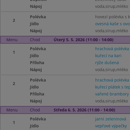
Nápoj
voda,sirup,mléko
Polévka
hovezí polévka s 
2
Jídlo
ovesná kaše s ov
Nápoj
voda,sirup,mléko
Menu
Chod
Úterý 5. 5. 2026 (11:00 - 14:00)
Polévka
hrachová polévka
1
Jídlo
kuřecí na kari
Příloha
rýže dušená
Nápoj
voda,sirup,mléko
Polévka
hrachová polévka
2
Jídlo
kuřecí plátek s te
Příloha
vařené brambory
Nápoj
voda,sirup,mléko
Menu
Chod
Středa 6. 5. 2026 (11:00 - 14:00)
Polévka
jarní zeleninová
1
Jídlo
vepřové výpečky