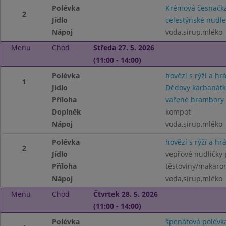
Polévka
Krémová česnačka
2
Jídlo
celestýnské nudl
Nápoj
voda,sirup,mléko
Menu
Chod
Středa 27. 5. 2026
(11:00 - 14:00)
Polévka
hovězí s rýží a hr
1
Jídlo
Dědovy karbanátk
Příloha
vařené brambory
Doplněk
kompot
Nápoj
voda,sirup,mléko
Polévka
hovězí s rýží a hr
2
Jídlo
vepřové nudličky 
Příloha
těstoviny/makaro
Nápoj
voda,sirup,mléko
Menu
Chod
Čtvrtek 28. 5. 2026
(11:00 - 14:00)
Polévka
špenátová polévk