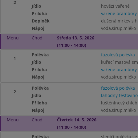
2
Jídlo
hovězí vařené
Příloha
vařené brambory
Doplněk
dušená mrkev s h
Nápoj
voda,sirup,mléko
Menu
Chod
Středa 13. 5. 2026
(11:00 - 14:00)
Polévka
fazolová polévka
1
Jídlo
kuřecí masová sm
Příloha
vařené brambory
Nápoj
voda,sirup,mléko
Polévka
fazolová polévka
2
Jídlo
lahodný těstovino
Příloha
luštěninový chleb
Nápoj
voda,sirup,mléko
Menu
Chod
Čtvrtek 14. 5. 2026
(11:00 - 14:00)
Polévka
slepičí polévka s