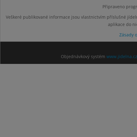
Připraveno progr
Veškeré publikované informace jsou vlastnictvím příslušné jídel
aplikace do n
Zásady 
Objednávkový systém
www.jidelna.c