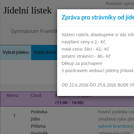
Poslední sync
Jídelní lístek
Úterý 21.7.202
Zpráva pro strávníky od jíd
Omezení obje
Gymnázium Františka Palackého, Neratovice, Masar
Vážení rodiče, dovolujeme si Vás in
navýšení ceny o 2,- Kč.
nová cena: žáci - 42,- Kč
Vybrat jídelnu
Jídelní lístek
Historie
Kontakty a informace
Doch
ostatní strávníci - 80,- Kč
Děkuji za pochopení
S pozdravem vedoucí jídelny Jirková
Březen 2026
Dub
OD 22.6.2026-DO 25.6.2026 BUDE V
Menu
Chod
Pondělí 4. 5. 2026
(11:00 - 14:00)
Polévka
hovezí polévka s 
1
Jídlo
smažená ryba pl
Příloha
vařené brambory
Doplněk
zeleninový salát