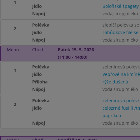
1
Jídlo
Boloňské špagety
Nápoj
voda,sirup,mléko
Polévka
slepičí polévka s
2
Jídlo
Lahůdkové filé se
Nápoj
voda,sirup,mléko
Menu
Chod
Pátek 15. 5. 2026
(11:00 - 14:00)
Polévka
zeleninová polévk
1
Jídlo
Vepřové na kmíně
Příloha
rýže dušená
Nápoj
voda,sirup,mléko
Polévka
zeleninová polévk
2
Jídlo
celozrné fusilli 
paprikou
Nápoj
voda,sirup,mléko