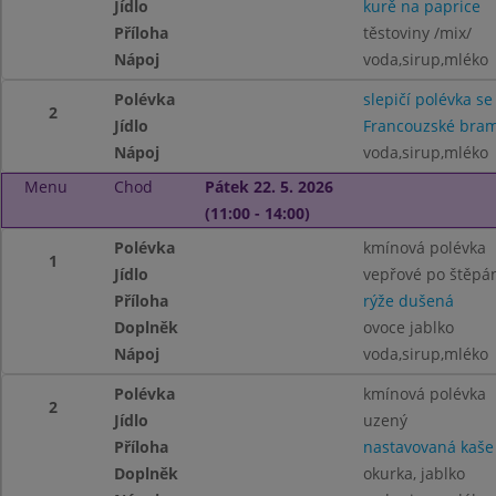
Jídlo
kurě na paprice
Příloha
těstoviny /mix/
Nápoj
voda,sirup,mléko
Polévka
slepičí polévka se
2
Jídlo
Francouzské bram
Nápoj
voda,sirup,mléko
Menu
Chod
Pátek 22. 5. 2026
(11:00 - 14:00)
Polévka
kmínová polévka
1
Jídlo
vepřové po štěpá
Příloha
rýže dušená
Doplněk
ovoce jablko
Nápoj
voda,sirup,mléko
Polévka
kmínová polévka
2
Jídlo
uzený
Příloha
nastavovaná kaše
Doplněk
okurka, jablko