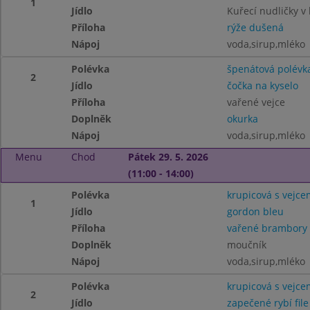
1
Jídlo
Kuřecí nudličky v
Příloha
rýže dušená
Nápoj
voda,sirup,mléko
Polévka
špenátová polévk
2
Jídlo
čočka na kyselo
Příloha
vařené vejce
Doplněk
okurka
Nápoj
voda,sirup,mléko
Menu
Chod
Pátek 29. 5. 2026
(11:00 - 14:00)
Polévka
krupicová s vejce
1
Jídlo
gordon bleu
Příloha
vařené brambory
Doplněk
moučník
Nápoj
voda,sirup,mléko
Polévka
krupicová s vejce
2
Jídlo
zapečené rybí file