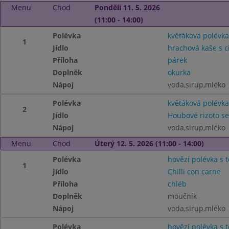
Menu
Chod
Pondělí 11. 5. 2026
(11:00 - 14:00)
Polévka
květáková polévka
1
Jídlo
hrachová kaše s c
Příloha
párek
Doplněk
okurka
Nápoj
voda,sirup,mléko
Polévka
květáková polévka
2
Jídlo
Houbové rizoto s
Nápoj
voda,sirup,mléko
Menu
Chod
Úterý 12. 5. 2026 (11:00 - 14:00)
Polévka
hovězí polévka s 
1
Jídlo
Chilli con carne
Příloha
chléb
Doplněk
moučník
Nápoj
voda,sirup,mléko
Polévka
hovězí polévka s 