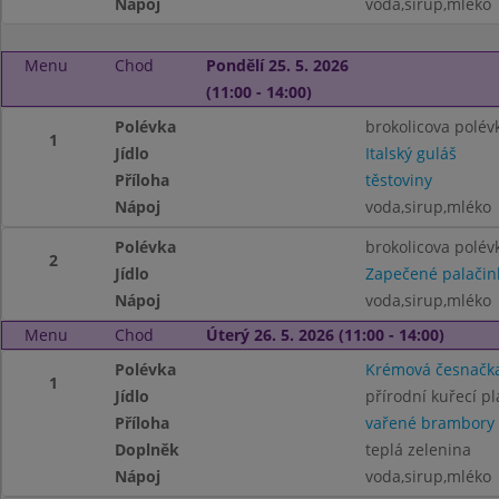
Nápoj
voda,sirup,mléko
Menu
Chod
Pondělí 25. 5. 2026
(11:00 - 14:00)
Polévka
brokolicova polév
1
Jídlo
Italský guláš
Příloha
těstoviny
Nápoj
voda,sirup,mléko
Polévka
brokolicova polév
2
Jídlo
Zapečené palačin
Nápoj
voda,sirup,mléko
Menu
Chod
Úterý 26. 5. 2026 (11:00 - 14:00)
Polévka
Krémová česnačka
1
Jídlo
přírodní kuřecí pl
Příloha
vařené brambory
Doplněk
teplá zelenina
Nápoj
voda,sirup,mléko