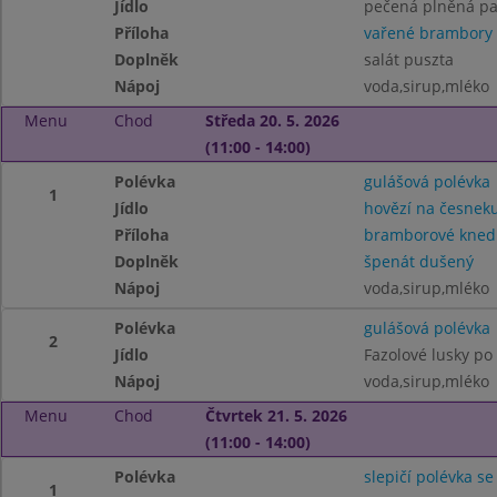
Jídlo
pečená plněná pa
Příloha
vařené brambory
Doplněk
salát puszta
Nápoj
voda,sirup,mléko
Menu
Chod
Středa 20. 5. 2026
(11:00 - 14:00)
Polévka
gulášová polévka
1
Jídlo
hovězí na česnek
Příloha
bramborové knedl
Doplněk
špenát dušený
Nápoj
voda,sirup,mléko
Polévka
gulášová polévka
2
Jídlo
Fazolové lusky p
Nápoj
voda,sirup,mléko
Menu
Chod
Čtvrtek 21. 5. 2026
(11:00 - 14:00)
Polévka
slepičí polévka se
1