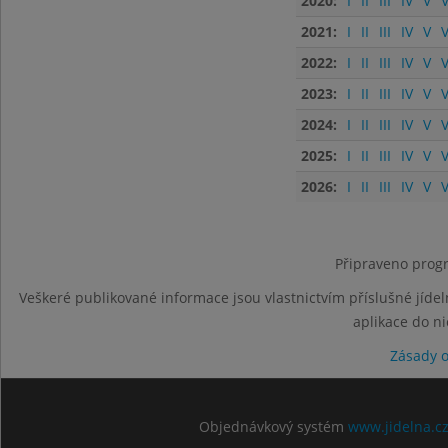
2020:
I
II
III
IV
V
V
2021:
I
II
III
IV
V
V
2022:
I
II
III
IV
V
V
2023:
I
II
III
IV
V
V
2024:
I
II
III
IV
V
V
2025:
I
II
III
IV
V
V
2026:
I
II
III
IV
V
V
Připraveno progr
Veškeré publikované informace jsou vlastnictvím příslušné jídel
aplikace do n
Zásady 
Objednávkový systém
www.jidelna.c