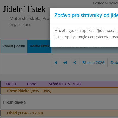
Poslední sync
Jídelní lístek
Středa 8.7.202
Zpráva pro strávníky od jíd
Mateřská škola, Praha 5 - Barrandov, Lohniského 851
organizace
Můžete využít i aplikaci "Jidelna.cz"
https://play.google.com/store/apps/
Vybrat jídelnu
Jídelní lístek
Historie
Kontakty a informace
Doch
Březen 2026
Dub
Menu
Chod
Středa 13. 5. 2026
Přesnídávka (9:15 - 9:45)
Přesnídávka
Oběd (11:45 - 12:30)