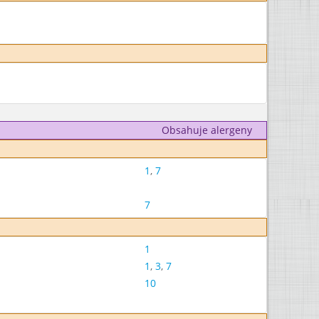
Obsahuje alergeny
1
,
7
7
1
1
,
3
,
7
10