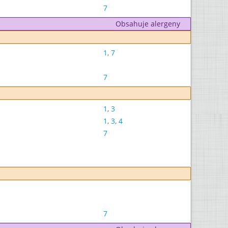
7
Obsahuje alergeny
1
,
7
7
1
,
3
1
,
3
,
4
7
7