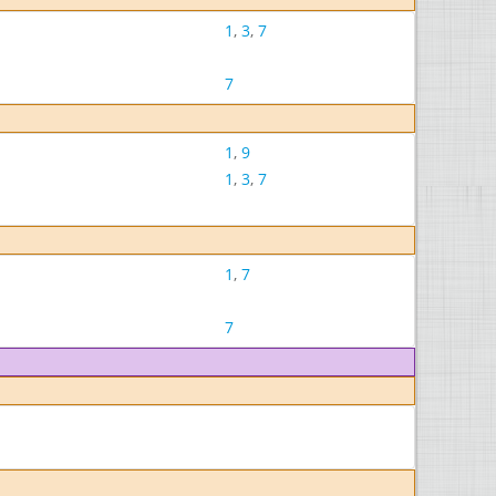
1
,
3
,
7
7
1
,
9
1
,
3
,
7
1
,
7
7