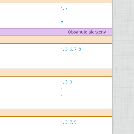
1
,
7
7
Obsahuje alergeny
1
,
3
,
6
,
7
,
8
1
,
3
,
9
1
1
1
,
3
,
7
,
9