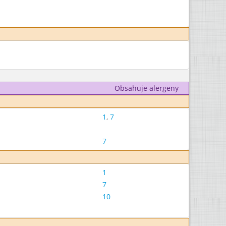
Obsahuje alergeny
1
,
7
7
1
7
10