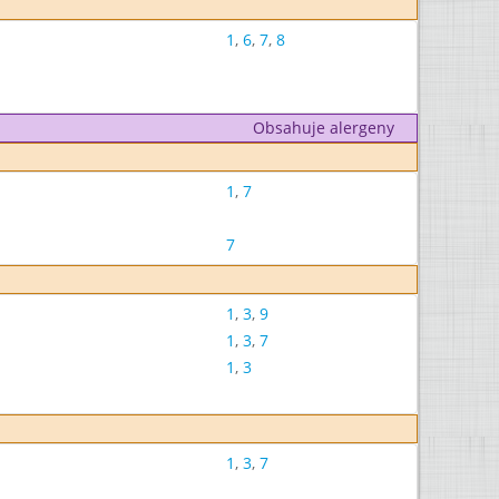
1
,
6
,
7
,
8
Obsahuje alergeny
1
,
7
7
1
,
3
,
9
1
,
3
,
7
1
,
3
1
,
3
,
7