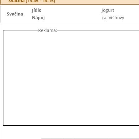
Svačina (13:45 - 14:15)
Jídlo
jogurt
Svačina
Nápoj
čaj višňový
Reklama: