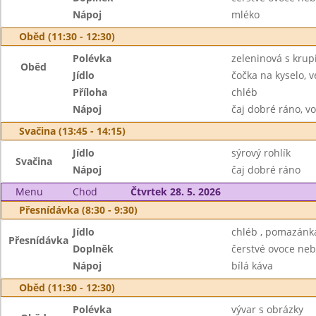
Nápoj
mléko
Oběd (11:30 - 12:30)
Polévka
zeleninová s krupi
Oběd
Jídlo
čočka na kyselo, v
Příloha
chléb
Nápoj
čaj dobré ráno, v
Svačina (13:45 - 14:15)
Jídlo
sýrový rohlík
Svačina
Nápoj
čaj dobré ráno
Menu
Chod
Čtvrtek 28. 5. 2026
Přesnídávka (8:30 - 9:30)
Jídlo
chléb , pomazánka
Přesnídávka
Doplněk
čerstvé ovoce neb
Nápoj
bílá káva
Oběd (11:30 - 12:30)
Polévka
vývar s obrázky