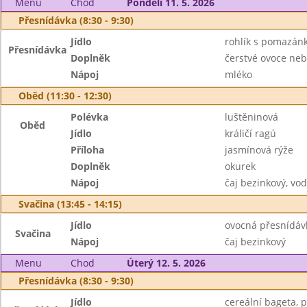
Menu
Chod
Pondělí 11. 5. 2026
Přesnídávka (8:30 - 9:30)
Jídlo
rohlík s pomazán
Přesnídávka
Doplněk
čerstvé ovoce neb
Nápoj
mléko
Oběd (11:30 - 12:30)
Polévka
luštěninová
Oběd
Jídlo
králičí ragú
Příloha
jasmínová rýže
Doplněk
okurek
Nápoj
čaj bezinkový, vo
Svačina (13:45 - 14:15)
Jídlo
ovocná přesnídáv
Svačina
Nápoj
čaj bezinkový
Menu
Chod
Úterý 12. 5. 2026
Přesnídávka (8:30 - 9:30)
Jídlo
cereální bageta, 