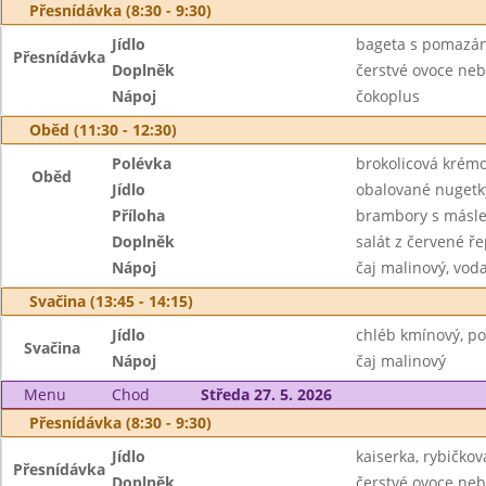
Přesnídávka (8:30 - 9:30)
Jídlo
bageta s pomazán
Přesnídávka
Doplněk
čerstvé ovoce neb
Nápoj
čokoplus
Oběd (11:30 - 12:30)
Polévka
brokolicová krém
Oběd
Jídlo
obalované nugetky
Příloha
brambory s másl
Doplněk
salát z červené ř
Nápoj
čaj malinový, vod
Svačina (13:45 - 14:15)
Jídlo
chléb kmínový, p
Svačina
Nápoj
čaj malinový
Menu
Chod
Středa 27. 5. 2026
Přesnídávka (8:30 - 9:30)
Jídlo
kaiserka, rybičk
Přesnídávka
Doplněk
čerstvé ovoce neb