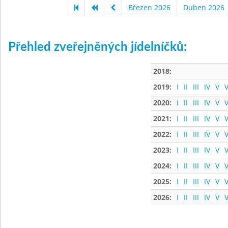
Březen 2026
Duben 2026
Přehled zveřejněných jídelníčků:
2018:
2019:
I
II
III
IV
V
V
2020:
I
II
III
IV
V
V
2021:
I
II
III
IV
V
V
2022:
I
II
III
IV
V
V
2023:
I
II
III
IV
V
V
2024:
I
II
III
IV
V
V
2025:
I
II
III
IV
V
V
2026:
I
II
III
IV
V
V