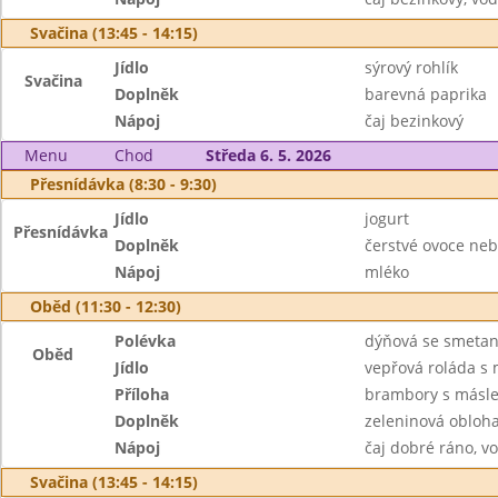
Svačina (13:45 - 14:15)
Jídlo
sýrový rohlík
Svačina
Doplněk
barevná paprika
Nápoj
čaj bezinkový
Menu
Chod
Středa 6. 5. 2026
Přesnídávka (8:30 - 9:30)
Jídlo
jogurt
Přesnídávka
Doplněk
čerstvé ovoce neb
Nápoj
mléko
Oběd (11:30 - 12:30)
Polévka
dýňová se smeta
Oběd
Jídlo
vepřová roláda 
Příloha
brambory s másl
Doplněk
zeleninová obloh
Nápoj
čaj dobré ráno, v
Svačina (13:45 - 14:15)