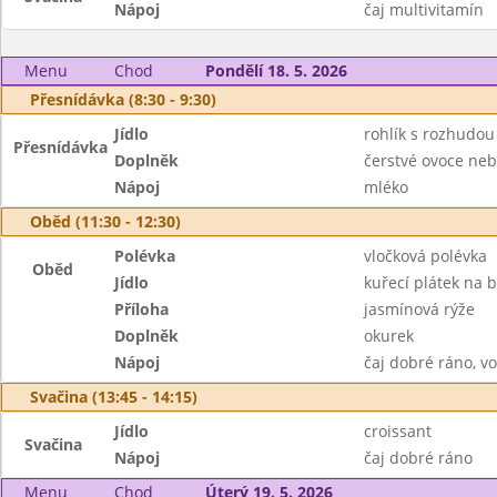
Nápoj
čaj multivitamín
Menu
Chod
Pondělí 18. 5. 2026
Přesnídávka (8:30 - 9:30)
Jídlo
rohlík s rozhudou
Přesnídávka
Doplněk
čerstvé ovoce neb
Nápoj
mléko
Oběd (11:30 - 12:30)
Polévka
vločková polévka
Oběd
Jídlo
kuřecí plátek na 
Příloha
jasmínová rýže
Doplněk
okurek
Nápoj
čaj dobré ráno, v
Svačina (13:45 - 14:15)
Jídlo
croissant
Svačina
Nápoj
čaj dobré ráno
Menu
Chod
Úterý 19. 5. 2026