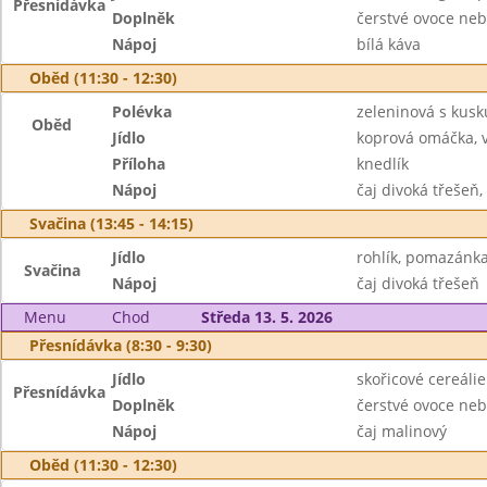
Přesnídávka
Doplněk
čerstvé ovoce neb
Nápoj
bílá káva
Oběd (11:30 - 12:30)
Polévka
zeleninová s kus
Oběd
Jídlo
koprová omáčka, 
Příloha
knedlík
Nápoj
čaj divoká třešeň,
Svačina (13:45 - 14:15)
Jídlo
rohlík, pomazánka
Svačina
Nápoj
čaj divoká třešeň
Menu
Chod
Středa 13. 5. 2026
Přesnídávka (8:30 - 9:30)
Jídlo
skořicové cereáli
Přesnídávka
Doplněk
čerstvé ovoce neb
Nápoj
čaj malinový
Oběd (11:30 - 12:30)