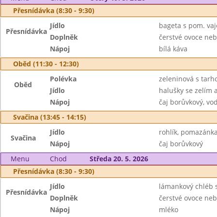
Přesnídávka (8:30 - 9:30)
Jídlo
bageta s pom. vaj
Přesnídávka
Doplněk
čerstvé ovoce neb
Nápoj
bílá káva
Oběd (11:30 - 12:30)
Polévka
zeleninová s tarh
Oběd
Jídlo
halušky se zelím 
Nápoj
čaj borůvkový, vo
Svačina (13:45 - 14:15)
Jídlo
rohlík, pomazánka
Svačina
Nápoj
čaj borůvkový
Menu
Chod
Středa 20. 5. 2026
Přesnídávka (8:30 - 9:30)
Jídlo
lámankový chléb 
Přesnídávka
Doplněk
čerstvé ovoce neb
Nápoj
mléko