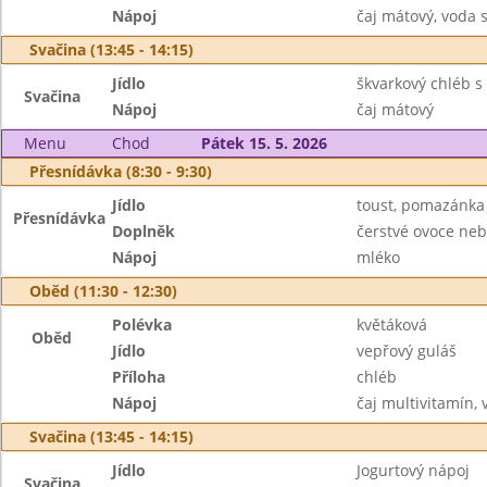
Nápoj
čaj mátový, voda 
Svačina (13:45 - 14:15)
Jídlo
škvarkový chléb s
Svačina
Nápoj
čaj mátový
Menu
Chod
Pátek 15. 5. 2026
Přesnídávka (8:30 - 9:30)
Jídlo
toust, pomazánka
Přesnídávka
Doplněk
čerstvé ovoce neb
Nápoj
mléko
Oběd (11:30 - 12:30)
Polévka
květáková
Oběd
Jídlo
vepřový guláš
Příloha
chléb
Nápoj
čaj multivitamín, 
Svačina (13:45 - 14:15)
Jídlo
Jogurtový nápoj
Svačina