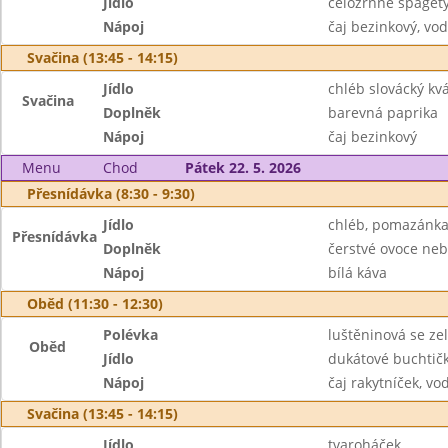
Jídlo
celozrnné špaget
Nápoj
čaj bezinkový, vo
Svačina (13:45 - 14:15)
Jídlo
chléb slovácký kv
Svačina
Doplněk
barevná paprika
Nápoj
čaj bezinkový
Menu
Chod
Pátek 22. 5. 2026
Přesnídávka (8:30 - 9:30)
Jídlo
chléb, pomazánka
Přesnídávka
Doplněk
čerstvé ovoce neb
Nápoj
bílá káva
Oběd (11:30 - 12:30)
Polévka
luštěninová se ze
Oběd
Jídlo
dukátové buchtič
Nápoj
čaj rakytníček, vo
Svačina (13:45 - 14:15)
Jídlo
tvaroháček