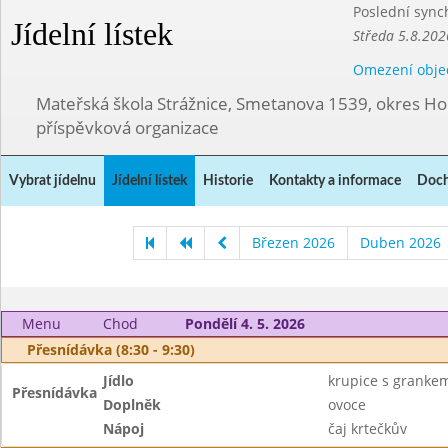
Poslední sync
Jídelní lístek
Středa 5.8.202
Omezení obje
Mateřská škola Strážnice, Smetanova 1539, okres Ho
příspěvková organizace
Vybrat jídelnu
Jídelní lístek
Historie
Kontakty a informace
Doch
Březen 2026
Duben 2026
Menu
Chod
Pondělí 4. 5. 2026
Přesnídávka (8:30 - 9:30)
Jídlo
krupice s granke
Přesnídávka
Doplněk
ovoce
Nápoj
čaj krtečkův