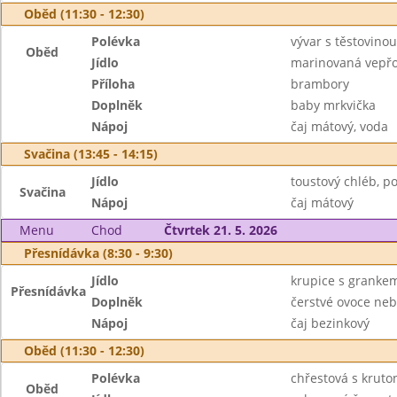
Oběd (11:30 - 12:30)
Polévka
vývar s těstovinou
Oběd
Jídlo
marinovaná vepřo
Příloha
brambory
Doplněk
baby mrkvička
Nápoj
čaj mátový, voda
Svačina (13:45 - 14:15)
Jídlo
toustový chléb,
Svačina
Nápoj
čaj mátový
Menu
Chod
Čtvrtek 21. 5. 2026
Přesnídávka (8:30 - 9:30)
Jídlo
krupice s granke
Přesnídávka
Doplněk
čerstvé ovoce neb
Nápoj
čaj bezinkový
Oběd (11:30 - 12:30)
Polévka
chřestová s kruto
Oběd