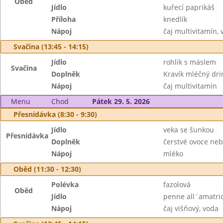
Oběd
Jídlo
kuřecí paprikáš
Příloha
knedlík
Nápoj
čaj multivitamín,
Svačina (13:45 - 14:15)
Jídlo
rohlík s máslem
Svačina
Doplněk
Kravík mléčný dri
Nápoj
čaj multivitamín
Menu
Chod
Pátek 29. 5. 2026
Přesnídávka (8:30 - 9:30)
Jídlo
veka se šunkou
Přesnídávka
Doplněk
čerstvé ovoce neb
Nápoj
mléko
Oběd (11:30 - 12:30)
Polévka
fazolová
Oběd
Jídlo
penne all´amatri
Nápoj
čaj višňový, voda