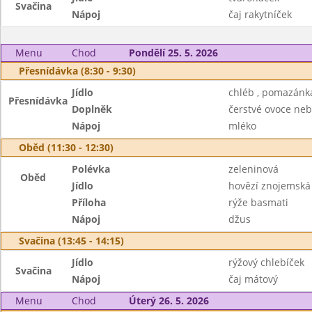
Svačina
Nápoj
čaj rakytníček
Menu
Chod
Pondělí 25. 5. 2026
Přesnídávka (8:30 - 9:30)
Jídlo
chléb , pomazánk
Přesnídávka
Doplněk
čerstvé ovoce neb
Nápoj
mléko
Oběd (11:30 - 12:30)
Polévka
zeleninová
Oběd
Jídlo
hovězí znojemská
Příloha
rýže basmati
Nápoj
džus
Svačina (13:45 - 14:15)
Jídlo
rýžový chlebíček
Svačina
Nápoj
čaj mátový
Menu
Chod
Úterý 26. 5. 2026