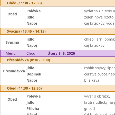
Oběd (11:30 - 12:30)
Polévka
vydatná z cizrny
Oběd
Jídlo
zeleninové rizot
Nápoj
čaj krtečkův, voda
Svačina (13:45 - 14:15)
Jídlo
chléb, jarní pom
Svačina
Nápoj
čaj krtečkův
Menu
Chod
Úterý 5. 5. 2026
Přesnídávka (8:30 - 9:30)
Jídlo
rohlík sojový, šp
Přesnídávka
Doplněk
čerstvé ovoce neb
Nápoj
bílá káva
Oběd (11:30 - 12:30)
Polévka
vývar s obrázky
Oběd
Jídlo
krůtí nudličky na 
Příloha
gnocchi
Nápoj
čaj bezinkový, vo