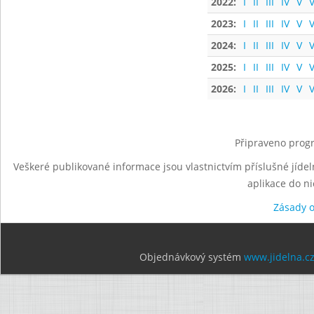
2022:
I
II
III
IV
V
V
2023:
I
II
III
IV
V
V
2024:
I
II
III
IV
V
V
2025:
I
II
III
IV
V
V
2026:
I
II
III
IV
V
V
Připraveno progr
Veškeré publikované informace jsou vlastnictvím příslušné jídel
aplikace do n
Zásady 
Objednávkový systém
www.jidelna.c