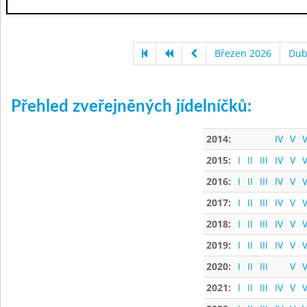
Březen 2026
Dub
Přehled zveřejněných jídelníčků:
2014:
IV
V
V
2015:
I
II
III
IV
V
V
2016:
I
II
III
IV
V
V
2017:
I
II
III
IV
V
V
2018:
I
II
III
IV
V
V
2019:
I
II
III
IV
V
V
2020:
I
II
III
V
V
2021:
I
II
III
IV
V
V