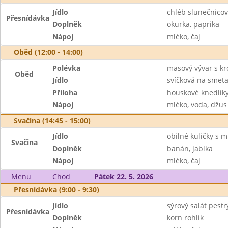
Jídlo
chléb slunečnico
Přesnídávka
Doplněk
okurka, paprika
Nápoj
mléko, čaj
Oběd (12:00 - 14:00)
Polévka
masový vývar s k
Oběd
Jídlo
svíčková na smet
Příloha
houskové knedlík
Nápoj
mléko, voda, džus
Svačina (14:45 - 15:00)
Jídlo
obilné kuličky s 
Svačina
Doplněk
banán, jablka
Nápoj
mléko, čaj
Menu
Chod
Pátek 22. 5. 2026
Přesnídávka (9:00 - 9:30)
Jídlo
sýrový salát pestr
Přesnídávka
Doplněk
korn rohlík