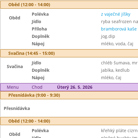
Oběd (12:00 - 14:00)
Polévka
z vaječné jíšky
Oběd
Jídlo
ryba seafrozen na
Příloha
bramborová kaše
Doplněk
jog.dip
Nápoj
mléko, voda, čaj
Svačina (14:45 - 15:00)
Jídlo
chléb šumava, m
Svačina
Doplněk
jablka, kedlub
Nápoj
mléko, čaj
Menu
Chod
Úterý 26. 5. 2026
Přesnídávka (9:00 - 9:30)
Přesnídávka
Oběd (12:00 - 14:00)
Polévka
křehký pláte cizrn
Oběd
Jídlo
plněné buchty (má