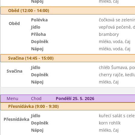
Nápoj
mléko, čaj
Oběd (12:00 - 14:00)
Polévka
čočková se zeleni
Oběd
Jídlo
vepřová pečeně, 
Příloha
brambory
Doplněk
mléko, voda, čaj
Nápoj
mléko, voda, čaj
Svačina (14:45 - 15:00)
Jídlo
chléb Šumava, p
Svačina
Doplněk
cherry rajče, kedl
Nápoj
mléko, čaj
Menu
Chod
Pondělí 25. 5. 2026
Přesnídávka (9:00 - 9:30)
Jídlo
kuřecí salát s cel
Přesnídávka
Doplněk
korn rohlík
Nápoj
mléko, čaj