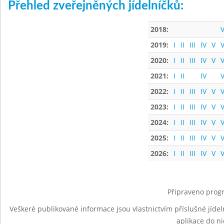
Přehled zveřejněných jídelníčků:
2018:
V
2019:
I
II
III
IV
V
V
2020:
I
II
III
IV
V
V
2021:
I
II
IV
V
2022:
I
II
III
IV
V
V
2023:
I
II
III
IV
V
V
2024:
I
II
III
IV
V
V
2025:
I
II
III
IV
V
V
2026:
I
II
III
IV
V
V
Připraveno progr
Veškeré publikované informace jsou vlastnictvím příslušné jídel
aplikace do n