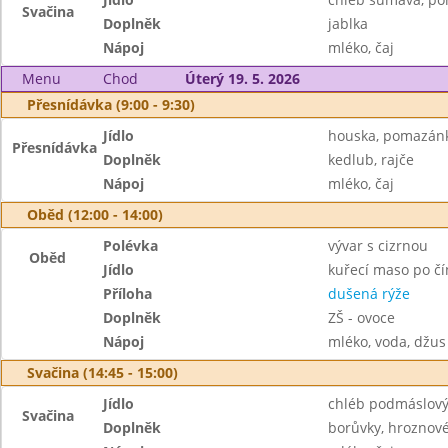
Svačina
Doplněk
jablka
Nápoj
mléko, čaj
Menu
Chod
Úterý 19. 5. 2026
Přesnídávka (9:00 - 9:30)
Jídlo
houska, pomazán
Přesnídávka
Doplněk
kedlub, rajče
Nápoj
mléko, čaj
Oběd (12:00 - 14:00)
Polévka
vývar s cizrnou
Oběd
Jídlo
kuřecí maso po čí
Příloha
dušená rýže
Doplněk
ZŠ - ovoce
Nápoj
mléko, voda, džus
Svačina (14:45 - 15:00)
Jídlo
chléb podmáslový
Svačina
Doplněk
borůvky, hroznové