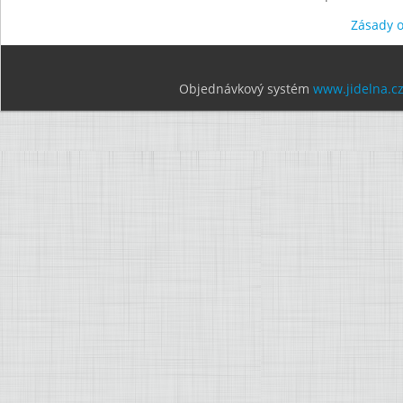
Zásady 
Objednávkový systém
www.jidelna.c