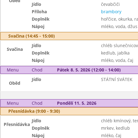
Oběd
Jídlo
čevabčiči
Příloha
brambory
Doplněk
hořčice, okurka, ra
Nápoj
mléko, voda, džus
Svačina (14:45 - 15:00)
Jídlo
chléb slunečnico
Svačina
Doplněk
kedlub, jablka
Nápoj
mléko, voda, čaj
Menu
Chod
Pátek 8. 5. 2026 (12:00 - 14:00)
Jídlo
STÁTNÍ SVÁTEK
Oběd
Menu
Chod
Pondělí 11. 5. 2026
Přesnídávka (9:00 - 9:30)
Jídlo
chléb kmínový, t
Přesnídávka
Doplněk
mrkev, kedlub
Nápoj
mléko, čaj