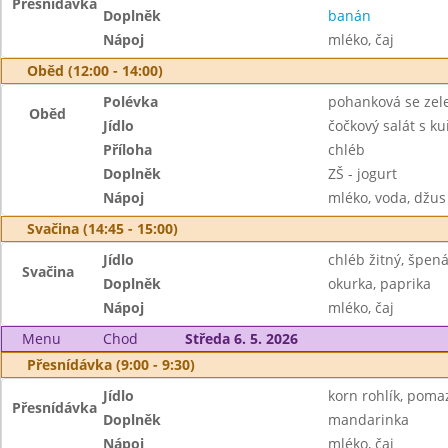
Přesnídávka
Doplněk
banán
Nápoj
mléko, čaj
Oběd (12:00 - 14:00)
Polévka
pohanková se zel
Oběd
Jídlo
čočkový salát s 
Příloha
chléb
Doplněk
ZŠ - jogurt
Nápoj
mléko, voda, džus
Svačina (14:45 - 15:00)
Jídlo
chléb žitný, špe
Svačina
Doplněk
okurka, paprika
Nápoj
mléko, čaj
Menu
Chod
Středa 6. 5. 2026
Přesnídávka (9:00 - 9:30)
Jídlo
korn rohlík, pom
Přesnídávka
Doplněk
mandarinka
Nápoj
mléko, čaj