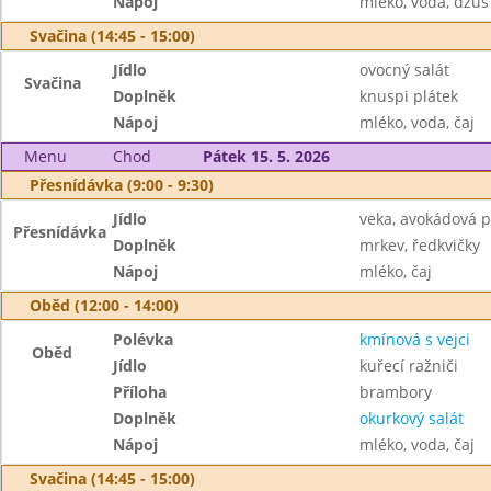
Nápoj
mléko, voda, džus
Svačina (14:45 - 15:00)
Jídlo
ovocný salát
Svačina
Doplněk
knuspi plátek
Nápoj
mléko, voda, čaj
Menu
Chod
Pátek 15. 5. 2026
Přesnídávka (9:00 - 9:30)
Jídlo
veka, avokádová 
Přesnídávka
Doplněk
mrkev, ředkvičky
Nápoj
mléko, čaj
Oběd (12:00 - 14:00)
Polévka
kmínová s vejci
Oběd
Jídlo
kuřecí ražniči
Příloha
brambory
Doplněk
okurkový salát
Nápoj
mléko, voda, čaj
Svačina (14:45 - 15:00)