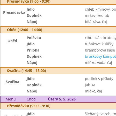
Přesnídávka (9:00 - 9:30)
Jídlo
chléb kmínový, p
Přesnídávka
Doplněk
mrkev, kedlub
Nápoj
bílá káva, čaj
Oběd (12:00 - 14:00)
Polévka
cibulová s kruton
Oběd
Jídlo
tuňákové kuličky
Příloha
bramborová kaše
Doplněk
broskvovy kompot
Nápoj
mléko, voda, čaj
Svačina (14:45 - 15:00)
Jídlo
pudink s piškoty
Svačina
Doplněk
jablka
Nápoj
mléko, čaj
Menu
Chod
Úterý 5. 5. 2026
Přesnídávka (9:00 - 9:30)
Jídlo
šlehaný tvaroh, ro