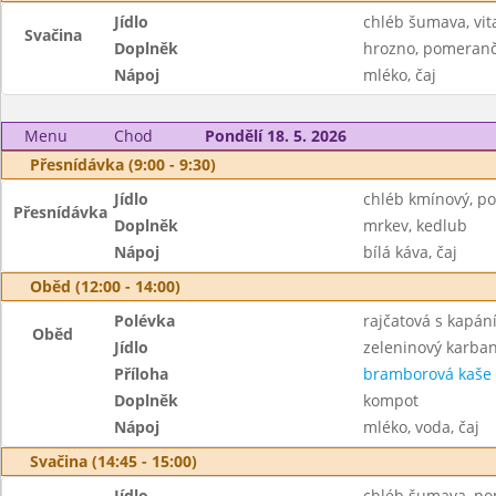
Jídlo
chléb šumava, vi
Svačina
Doplněk
hrozno, pomeran
Nápoj
mléko, čaj
Menu
Chod
Pondělí 18. 5. 2026
Přesnídávka (9:00 - 9:30)
Jídlo
chléb kmínový, p
Přesnídávka
Doplněk
mrkev, kedlub
Nápoj
bílá káva, čaj
Oběd (12:00 - 14:00)
Polévka
rajčatová s kapán
Oběd
Jídlo
zeleninový karba
Příloha
bramborová kaše
Doplněk
kompot
Nápoj
mléko, voda, čaj
Svačina (14:45 - 15:00)
Jídlo
chléb šumava, p