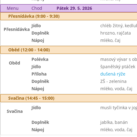
Menu
Chod
Pátek 29. 5. 2026
Přesnídávka (9:00 - 9:30)
Jídlo
chléb žitný, ked
Přesnídávka
Doplněk
hrozno, rajčata
Nápoj
mléko, čaj
Oběd (12:00 - 14:00)
Polévka
masový vývar s o
Oběd
Jídlo
španělský ptáček
Příloha
dušená rýže
Doplněk
ZŠ - zelenina
Nápoj
mléko, voda, čaj
Svačina (14:45 - 15:00)
Jídlo
musli tyčinka v jo
Svačina
Doplněk
jablka, banán
Nápoj
mléko, voda, čaj