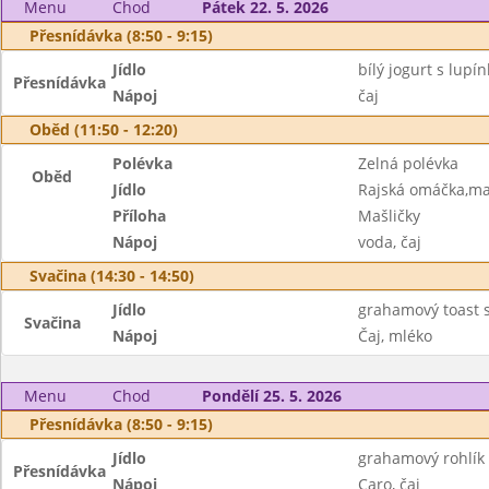
Menu
Chod
Pátek 22. 5. 2026
Přesnídávka (8:50 - 9:15)
Jídlo
bílý jogurt s lup
Přesnídávka
Nápoj
čaj
Oběd (11:50 - 12:20)
Polévka
Zelná polévka
Oběd
Jídlo
Rajská omáčka,ma
Příloha
Mašličky
Nápoj
voda, čaj
Svačina (14:30 - 14:50)
Jídlo
grahamový toast 
Svačina
Nápoj
Čaj, mléko
Menu
Chod
Pondělí 25. 5. 2026
Přesnídávka (8:50 - 9:15)
Jídlo
grahamový rohlík
Přesnídávka
Nápoj
Caro, čaj