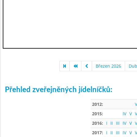
Březen 2026
Dub
Přehled zveřejněných jídelníčků:
2012:
V
2015:
IV
V
V
2016:
I
II
III
IV
V
V
2017:
I
II
III
IV
V
V