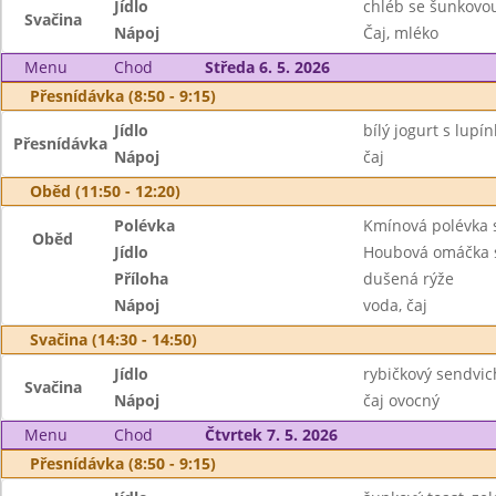
Jídlo
chléb se šunkovo
Svačina
Nápoj
Čaj, mléko
Menu
Chod
Středa 6. 5. 2026
Přesnídávka (8:50 - 9:15)
Jídlo
bílý jogurt s lup
Přesnídávka
Nápoj
čaj
Oběd (11:50 - 12:20)
Polévka
Kmínová polévka 
Oběd
Jídlo
Houbová omáčka s
Příloha
dušená rýže
Nápoj
voda, čaj
Svačina (14:30 - 14:50)
Jídlo
rybičkový sendvic
Svačina
Nápoj
čaj ovocný
Menu
Chod
Čtvrtek 7. 5. 2026
Přesnídávka (8:50 - 9:15)