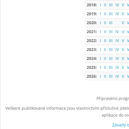
2018:
I
II
III
IV
V
V
2019:
I
II
III
IV
V
V
2020:
I
II
III
V
V
2021:
I
II
III
IV
V
V
2022:
I
II
III
IV
V
V
2023:
I
II
III
IV
V
V
2024:
I
II
III
IV
V
V
2025:
I
II
III
IV
V
V
2026:
I
II
III
IV
V
V
Připraveno progr
Veškeré publikované informace jsou vlastnictvím příslušné jídel
aplikace do n
Zásady 