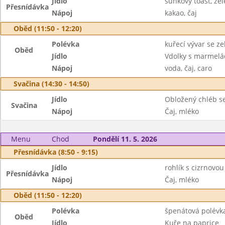
Jídlo
šunkový toast, ze
Přesnídávka
Nápoj
kakao, čaj
Oběd (11:50 - 12:20)
Polévka
kuřecí vývar se z
Oběd
Jídlo
Vdolky s marmelá
Nápoj
voda, čaj, caro
Svačina (14:30 - 14:50)
Jídlo
Obložený chléb se
Svačina
Nápoj
Čaj, mléko
Menu
Chod
Pondělí 11. 5. 2026
Přesnídávka (8:50 - 9:15)
Jídlo
rohlík s cizrnovo
Přesnídávka
Nápoj
Čaj, mléko
Oběd (11:50 - 12:20)
Polévka
špenátová polévk
Oběd
Jídlo
Kuře na paprice