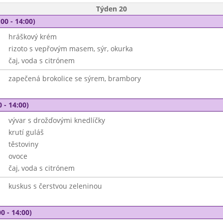
Týden 20
00 - 14:00)
hráškový krém
rizoto s vepřovým masem, sýr, okurka
čaj, voda s citrónem
zapečená brokolice se sýrem, brambory
 - 14:00)
vývar s drožďovými knedlíčky
krutí guláš
těstoviny
ovoce
čaj, voda s citrónem
kuskus s čerstvou zeleninou
0 - 14:00)