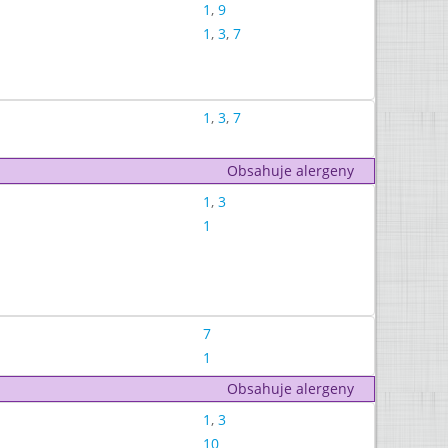
1
,
9
1
,
3
,
7
1
,
3
,
7
Obsahuje alergeny
1
,
3
1
7
1
Obsahuje alergeny
1
,
3
10