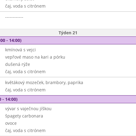
čaj, voda s citrónem
------------
Týden 21
00 - 14:00)
kmínová s vejci
vepřové maso na kari a pórku
dušená rýže
čaj, voda s citrónem
květákový mozeček, brambory, paprika
čaj, voda s citrónem
 - 14:00)
vývar s vaječnou jíškou
špagety carbonara
ovoce
čaj, voda s citrónem