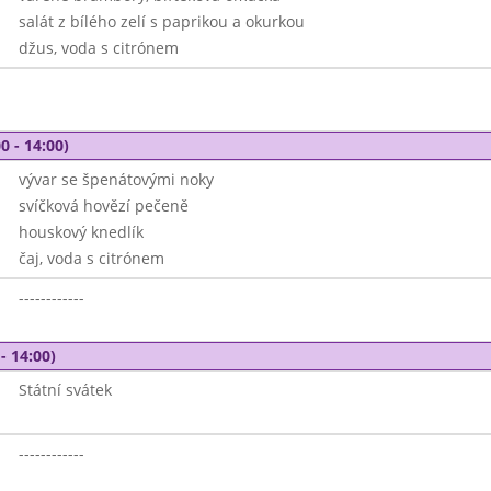
salát z bílého zelí s paprikou a okurkou
džus, voda s citrónem
0 - 14:00)
vývar se špenátovými noky
svíčková hovězí pečeně
houskový knedlík
čaj, voda s citrónem
------------
- 14:00)
Státní svátek
------------