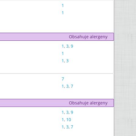
1
1
Obsahuje alergeny
1
,
3
,
9
1
1
,
3
7
1
,
3
,
7
Obsahuje alergeny
1
,
3
,
9
1
,
10
1
,
3
,
7