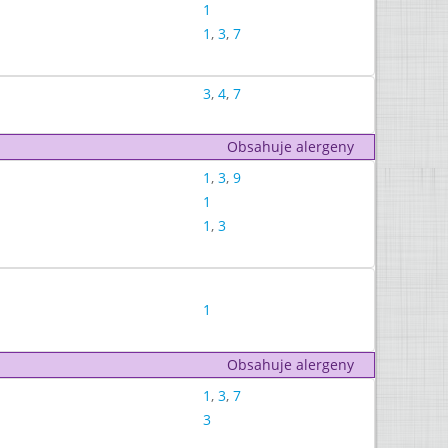
1
1
,
3
,
7
3
,
4
,
7
Obsahuje alergeny
1
,
3
,
9
1
1
,
3
1
Obsahuje alergeny
1
,
3
,
7
3