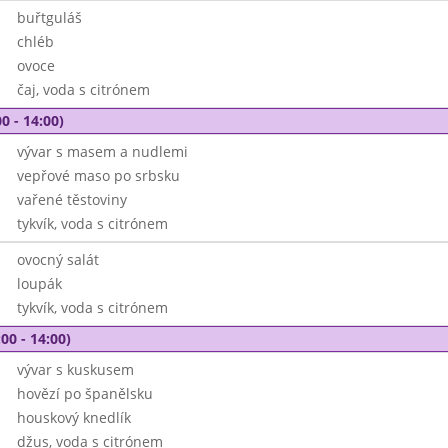
buřtguláš
chléb
ovoce
čaj, voda s citrónem
0 - 14:00)
vývar s masem a nudlemi
vepřové maso po srbsku
vařené těstoviny
tykvík, voda s citrónem
ovocný salát
loupák
tykvík, voda s citrónem
00 - 14:00)
vývar s kuskusem
hovězí po španělsku
houskový knedlík
džus, voda s citrónem