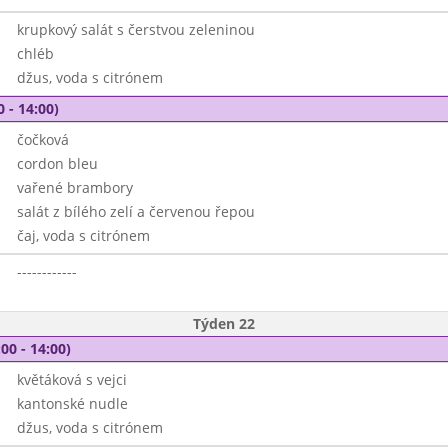
krupkový salát s čerstvou zeleninou
chléb
džus, voda s citrónem
0 - 14:00)
čočková
cordon bleu
vařené brambory
salát z bílého zelí a červenou řepou
čaj, voda s citrónem
------------
Týden 22
00 - 14:00)
květáková s vejci
kantonské nudle
džus, voda s citrónem