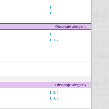
1
1
Obsahuje alergeny
1
1
,
3
,
7
Obsahuje alergeny
1
,
3
,
7
1
,
3
,
6