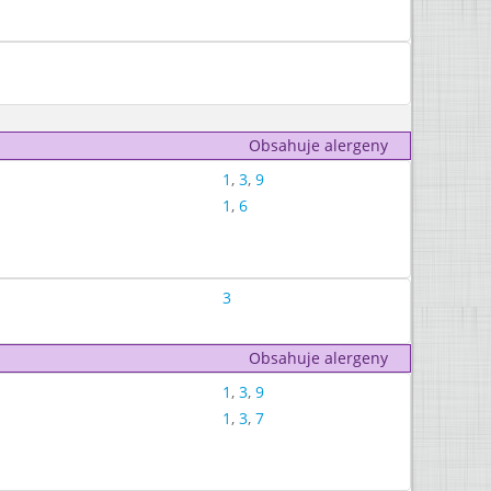
Obsahuje alergeny
1
,
3
,
9
1
,
6
3
Obsahuje alergeny
1
,
3
,
9
1
,
3
,
7