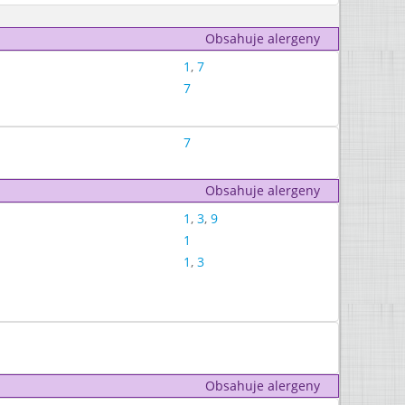
Obsahuje alergeny
1
,
7
7
7
Obsahuje alergeny
1
,
3
,
9
1
1
,
3
Obsahuje alergeny