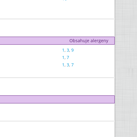
Obsahuje alergeny
1
,
3
,
9
1
,
7
1
,
3
,
7