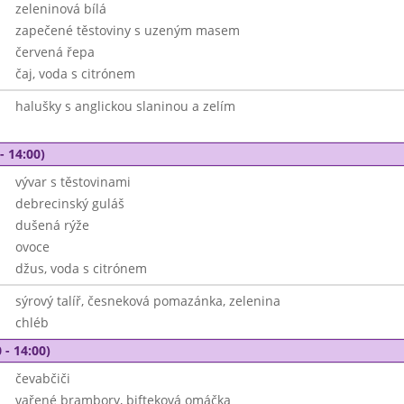
zeleninová bílá
zapečené těstoviny s uzeným masem
červená řepa
čaj, voda s citrónem
halušky s anglickou slaninou a zelím
- 14:00)
vývar s těstovinami
debrecinský guláš
dušená rýže
ovoce
džus, voda s citrónem
sýrový talíř, česneková pomazánka, zelenina
chléb
 - 14:00)
čevabčiči
vařené brambory, bifteková omáčka