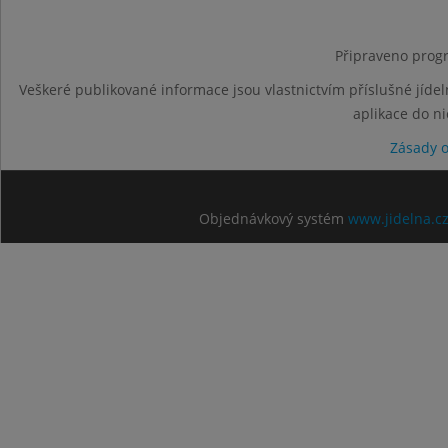
Připraveno progr
Veškeré publikované informace jsou vlastnictvím příslušné jídel
aplikace do n
Zásady 
Objednávkový systém
www.jidelna.c