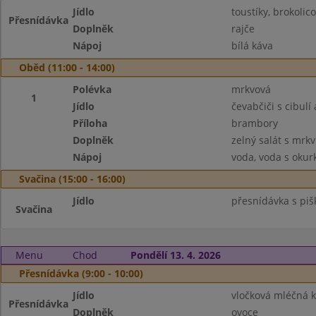
Jídlo
toustíky, brokoli
Přesnídávka
Doplněk
rajče
Nápoj
bílá káva
Oběd (11:00 - 14:00)
Polévka
mrkvová
1
Jídlo
čevabčiči s cibulí 
Příloha
brambory
Doplněk
zelný salát s mrkv
Nápoj
voda, voda s okur
Svačina (15:00 - 16:00)
Jídlo
přesnídávka s piš
Svačina
Menu
Chod
Pondělí 13. 4. 2026
Přesnídávka (9:00 - 10:00)
Jídlo
vločková mléčná 
Přesnídávka
Doplněk
ovoce