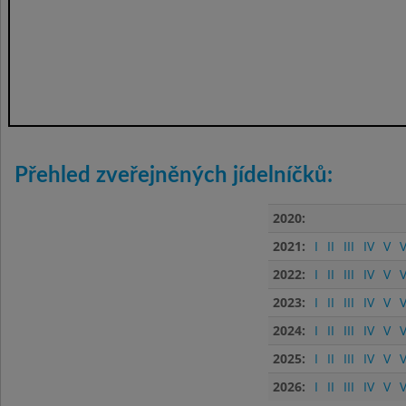
Přehled zveřejněných jídelníčků:
2020:
2021:
I
II
III
IV
V
V
2022:
I
II
III
IV
V
V
2023:
I
II
III
IV
V
V
2024:
I
II
III
IV
V
V
2025:
I
II
III
IV
V
V
2026:
I
II
III
IV
V
V