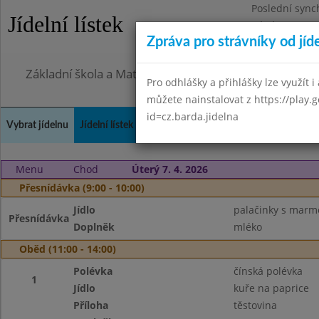
Poslední sync
Jídelní lístek
Pátek 7.8.2026
Zpráva pro strávníky od jíd
Omezení obje
Základní škola a Mateřská škola Město Libavá, přísp
Pro odhlášky a přihlášky lze využít i 
můžete nainstalovat z https://play.
id=cz.barda.jidelna
Vybrat jídelnu
Jídelní lístek
Historie
Kontakty a informace
Spot
Menu
Chod
Úterý 7. 4. 2026
Přesnídávka (9:00 - 10:00)
Jídlo
palačinky s marm
Přesnídávka
Doplněk
mléko
Oběd (11:00 - 14:00)
Polévka
čínská polévka
1
Jídlo
kuře na paprice
Příloha
těstovina