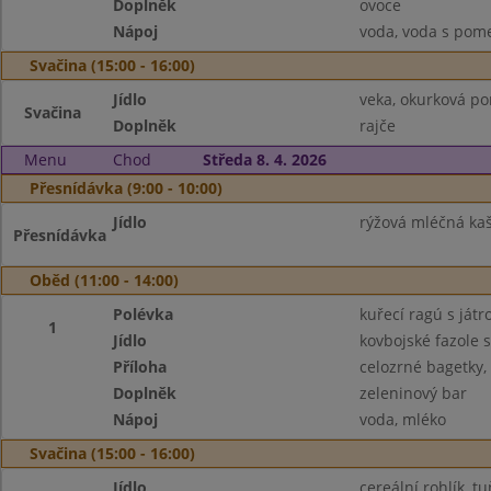
Doplněk
ovoce
Nápoj
voda, voda s pom
Svačina (15:00 - 16:00)
Jídlo
veka, okurková p
Svačina
Doplněk
rajče
Menu
Chod
Středa 8. 4. 2026
Přesnídávka (9:00 - 10:00)
Jídlo
rýžová mléčná kaše
Přesnídávka
Oběd (11:00 - 14:00)
Polévka
kuřecí ragú s játr
1
Jídlo
kovbojské fazole 
Příloha
celozrné bagetky,
Doplněk
zeleninový bar
Nápoj
voda, mléko
Svačina (15:00 - 16:00)
Jídlo
cereální rohlík, 