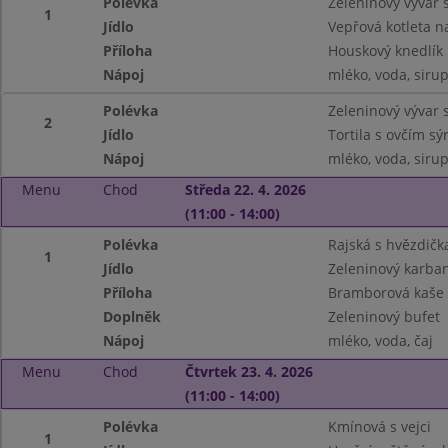
Polévka
Zeleninový vývar
1
Jídlo
Vepřová kotleta 
Příloha
Houskový knedlík
Nápoj
mléko, voda, siru
Polévka
Zeleninový vývar
2
Jídlo
Tortila s ovčím sý
Nápoj
mléko, voda, siru
Menu
Chod
Středa 22. 4. 2026
(11:00 - 14:00)
Polévka
Rajská s hvězdičk
1
Jídlo
Zeleninový karba
Příloha
Bramborová kaše
Doplněk
Zeleninový bufet
Nápoj
mléko, voda, čaj
Menu
Chod
Čtvrtek 23. 4. 2026
(11:00 - 14:00)
Polévka
Kmínová s vejci
1