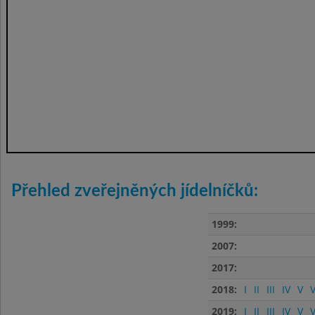
Přehled zveřejněných jídelníčků:
1999:
2007:
2017:
2018:
I
II
III
IV
V
V
2019:
I
II
III
IV
V
V