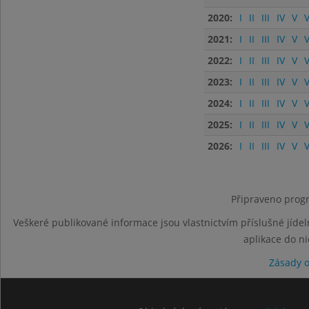
2020:
I
II
III
IV
V
V
2021:
I
II
III
IV
V
V
2022:
I
II
III
IV
V
V
2023:
I
II
III
IV
V
V
2024:
I
II
III
IV
V
V
2025:
I
II
III
IV
V
V
2026:
I
II
III
IV
V
V
Připraveno progr
Veškeré publikované informace jsou vlastnictvím příslušné jídel
aplikace do n
Zásady 