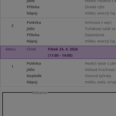
Jídlo
Hovězí roštěná s
Příloha
Divoká rýže
Nápoj
mléko, ovocný čaj
Polévka
Kmínová s vejci
2
Jídlo
Tuňákový salát se
Příloha
Dalamánek
Nápoj
mléko, ovocný čaj
Menu
Chod
Pátek 24. 4. 2026
(11:00 - 14:00)
Polévka
Hovězí vývar s ját
1
Jídlo
Voňavá hrachová 
Doplněk
Ovocná tyčinka
Nápoj
mléko, voda, siru
Reklama: