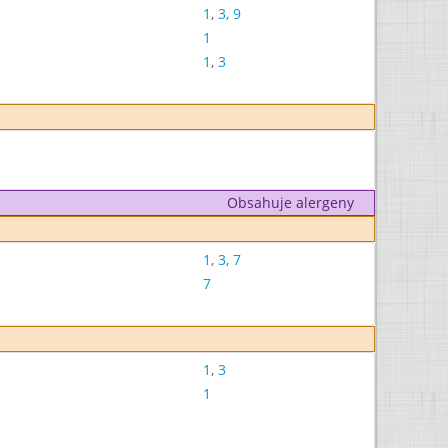
1
,
3
,
9
1
1
,
3
Obsahuje alergeny
1
,
3
,
7
7
1
,
3
1