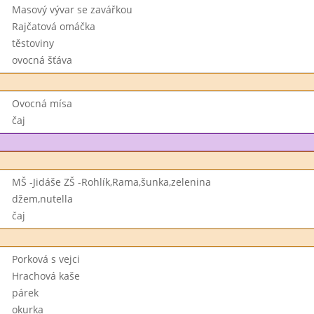
Masový vývar se zavářkou
Rajčatová omáčka
těstoviny
ovocná šťáva
Ovocná mísa
čaj
MŠ -Jidáše ZŠ -Rohlík,Rama,šunka,zelenina
džem,nutella
čaj
Porková s vejci
Hrachová kaše
párek
okurka