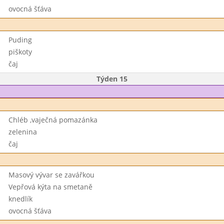
ovocná šťáva
Puding
piškoty
čaj
Týden 15
Chléb ,vaječná pomazánka
zelenina
čaj
Masový vývar se zavářkou
Vepřová kýta na smetaně
knedlík
ovocná šťáva