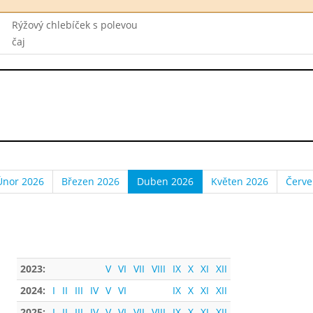
Rýžový chlebíček s polevou
čaj
Únor 2026
Březen 2026
Duben 2026
Květen 2026
Červe
2023:
V
VI
VII
VIII
IX
X
XI
XII
2024:
I
II
III
IV
V
VI
IX
X
XI
XII
2025:
I
II
III
IV
V
VI
VII
VIII
IX
X
XI
XII