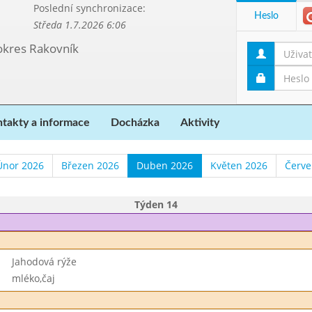
Poslední synchronizace:
Heslo
Středa 1.7.2026 6:06
 okres Rakovník
takty a informace
Docházka
Aktivity
Únor 2026
Březen 2026
Duben 2026
Květen 2026
Červe
Týden 14
Jahodová rýže
mléko,čaj