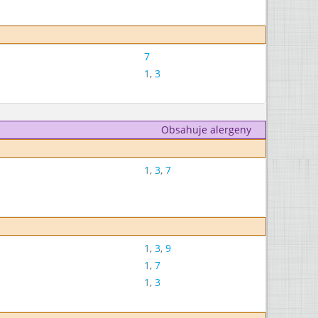
7
1
,
3
Obsahuje alergeny
1
,
3
,
7
1
,
3
,
9
1
,
7
1
,
3