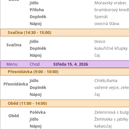
Jídlo
Moravský vrabec
Příloha
bramborový knedl
Doplněk
špenát
Nápoj
ovocná šťáva
Svačina (14:30 - 15:00)
Jídlo
0voce
Svačina
Doplněk
kukuřičné křupky
Nápoj
čaj
Menu
Chod
Středa 15. 4. 2026
Přesnídávka (9:00 - 10:00)
Jídlo
Chléb,Rama
Přesnídávka
Doplněk
vařené vejce, zel
Nápoj
čaj
Oběd (11:00 - 14:00)
Polévka
Zeleninová s bul
Oběd
Jídlo
Žemlovka s jablky
Nápoj
kakao,čaj