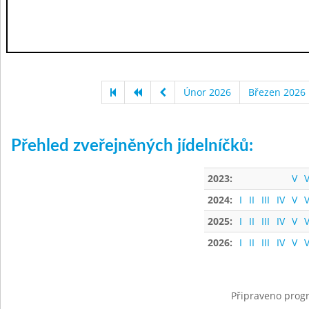
Únor 2026
Březen 2026
Přehled zveřejněných jídelníčků:
2023:
V
V
2024:
I
II
III
IV
V
V
2025:
I
II
III
IV
V
V
2026:
I
II
III
IV
V
V
Připraveno progr