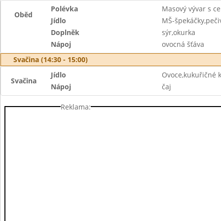
Polévka
Masový vývar s c
Oběd
Jídlo
MŠ-špekáčky,pečiv
Doplněk
sýr,okurka
Nápoj
ovocná šťáva
Svačina (14:30 - 15:00)
Jídlo
Ovoce,kukuřičné 
Svačina
Nápoj
čaj
Reklama: