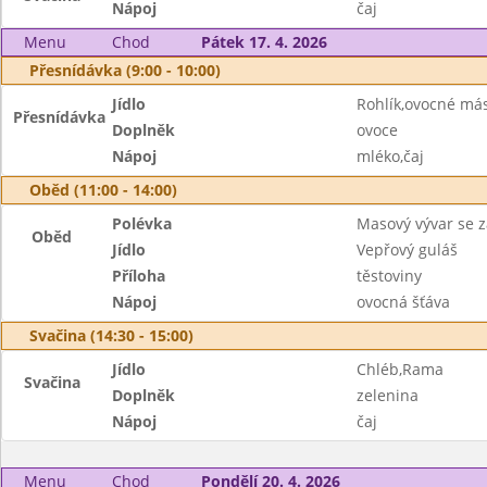
Nápoj
čaj
Menu
Chod
Pátek 17. 4. 2026
Přesnídávka (9:00 - 10:00)
Jídlo
Rohlík,ovocné má
Přesnídávka
Doplněk
ovoce
Nápoj
mléko,čaj
Oběd (11:00 - 14:00)
Polévka
Masový vývar se 
Oběd
Jídlo
Vepřový guláš
Příloha
těstoviny
Nápoj
ovocná šťáva
Svačina (14:30 - 15:00)
Jídlo
Chléb,Rama
Svačina
Doplněk
zelenina
Nápoj
čaj
Menu
Chod
Pondělí 20. 4. 2026