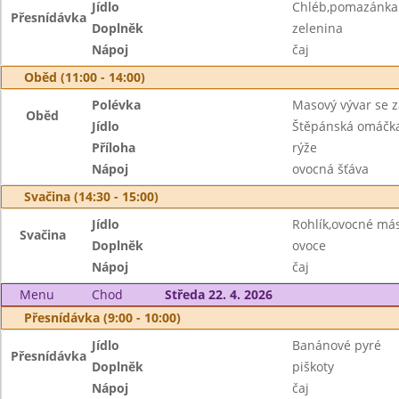
Jídlo
Chléb,pomazánka 
Přesnídávka
Doplněk
zelenina
Nápoj
čaj
Oběd (11:00 - 14:00)
Polévka
Masový vývar se 
Oběd
Jídlo
Štěpánská omáčk
Příloha
rýže
Nápoj
ovocná šťáva
Svačina (14:30 - 15:00)
Jídlo
Rohlík,ovocné má
Svačina
Doplněk
ovoce
Nápoj
čaj
Menu
Chod
Středa 22. 4. 2026
Přesnídávka (9:00 - 10:00)
Jídlo
Banánové pyré
Přesnídávka
Doplněk
piškoty
Nápoj
čaj