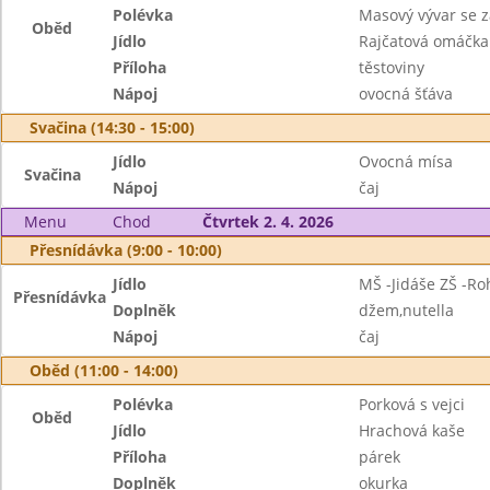
Polévka
Masový vývar se 
Oběd
Jídlo
Rajčatová omáčka
Příloha
těstoviny
Nápoj
ovocná šťáva
Svačina (14:30 - 15:00)
Jídlo
Ovocná mísa
Svačina
Nápoj
čaj
Menu
Chod
Čtvrtek 2. 4. 2026
Přesnídávka (9:00 - 10:00)
Jídlo
MŠ -Jidáše ZŠ -Ro
Přesnídávka
Doplněk
džem,nutella
Nápoj
čaj
Oběd (11:00 - 14:00)
Polévka
Porková s vejci
Oběd
Jídlo
Hrachová kaše
Příloha
párek
Doplněk
okurka