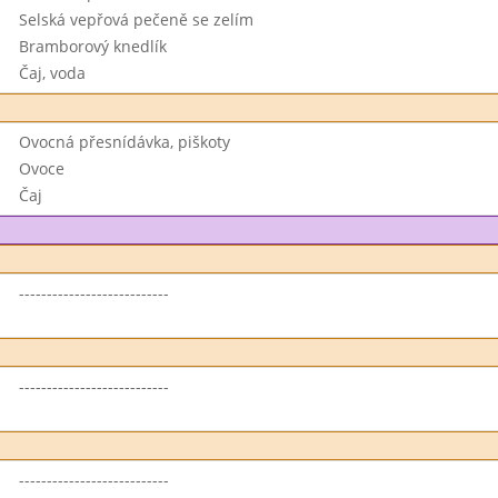
Selská vepřová pečeně se zelím
Bramborový knedlík
Čaj, voda
Ovocná přesnídávka, piškoty
Ovoce
Čaj
---------------------------
---------------------------
---------------------------