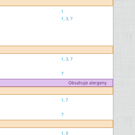
1
1
,
3
,
7
1
,
3
,
7
7
Obsahuje alergeny
1
,
7
7
1
,
9