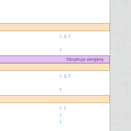
1
,
3
,
7
7
Obsahuje alergeny
1
,
3
,
7
7
1
,
7
1
1