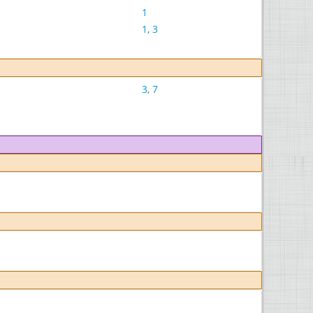
1
1
,
3
3
,
7