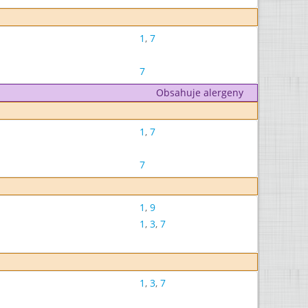
1
,
7
7
Obsahuje alergeny
1
,
7
7
1
,
9
1
,
3
,
7
1
,
3
,
7