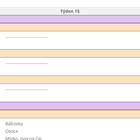
Týden 15
---------------------------
---------------------------
---------------------------
Bábovka
Ovoce
Mléko, ovocný čaj