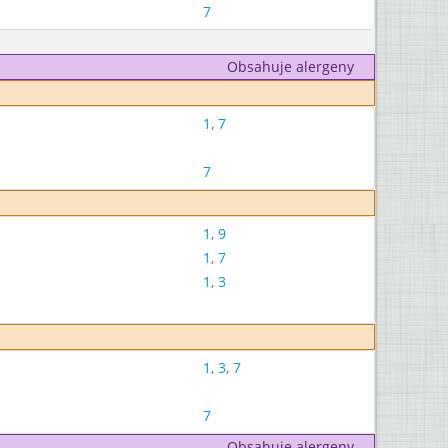
7
Obsahuje alergeny
1
,
7
7
1
,
9
1
,
7
1
,
3
1
,
3
,
7
7
Obsahuje alergeny