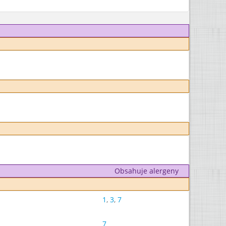
Obsahuje alergeny
1
,
3
,
7
7