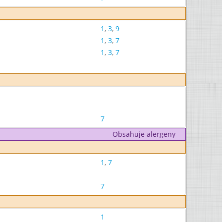
1
,
3
,
9
1
,
3
,
7
1
,
3
,
7
7
Obsahuje alergeny
1
,
7
7
1