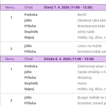
Menu
Chod
Úterý 7. 4. 2026 (11:00 - 13:30)
Polévka
Boršč
1
Jídlo
Obalená ryba pl
Příloha
Bramborová kaše
Doplněk
zelný salát
Nápoj
mléko, čaj, džus, c
Jídlo
Losos na másle
2
Příloha
brambor,hlávk.sal
Menu
Chod
Středa 8. 4. 2026 (11:00 - 13:30)
Polévka
Zeleninový vývar 
1
Jídlo
rajská omáčka s
Příloha
těstoviny
Doplněk
ovoce
Nápoj
mléko, čaj, džus, c
Jídlo
Burger květák se
2
Příloha
brambor, mixed p