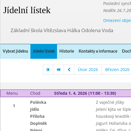
Poslední sync
Jídelní lístek
Neděle 26.7.2
Omezení obje
Základní škola Vítězslava Hálka Odolena Voda
Vybrat jídelnu
Jídelní lístek
Historie
Kontakty a informace
Doch
Únor 2026
Březen 2026
Menu
Chod
Středa 1. 4. 2026 (11:00 - 13:30)
Polévka
Z vaječné jíšky
1
Jídlo
Jelení kýta se ší
Příloha
houskový knedlík
Doplněk
jogurt Hollandia 
Nápoj
mléko, čaj, džus, c