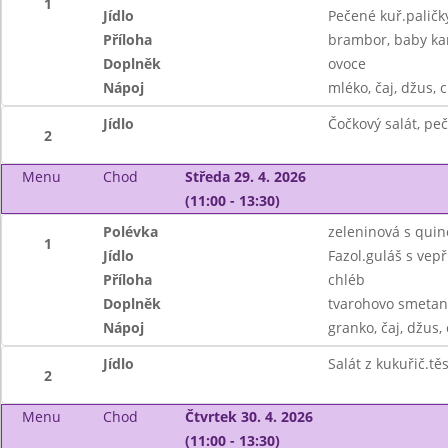
1
Jídlo
Pečené kuř.paličk
Příloha
brambor, baby ka
Doplněk
ovoce
Nápoj
mléko, čaj, džus, c
Jídlo
Čočkový salát, pe
2
Menu
Chod
Středa 29. 4. 2026
(11:00 - 13:30)
Polévka
zeleninová s qui
1
Jídlo
Fazol.guláš s ve
Příloha
chléb
Doplněk
tvarohovo smetan
Nápoj
granko, čaj, džus, 
Jídlo
Salát z kukuřič.tě
2
Menu
Chod
Čtvrtek 30. 4. 2026
(11:00 - 13:30)