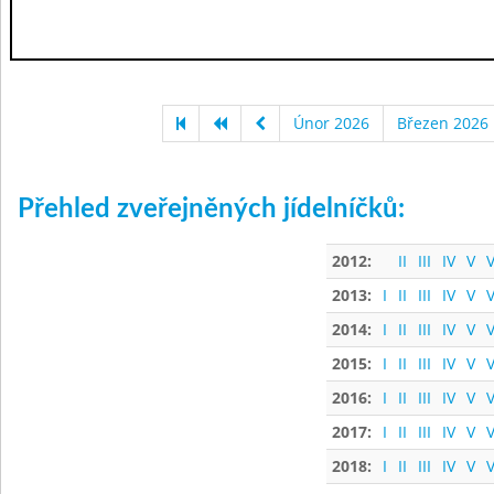
Únor 2026
Březen 2026
Přehled zveřejněných jídelníčků:
2012:
II
III
IV
V
V
2013:
I
II
III
IV
V
V
2014:
I
II
III
IV
V
V
2015:
I
II
III
IV
V
V
2016:
I
II
III
IV
V
V
2017:
I
II
III
IV
V
V
2018:
I
II
III
IV
V
V