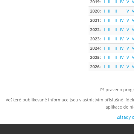
2019:
I
II
III
IV
V
V
2020:
I
II
III
V
V
2021:
I
II
III
IV
V
V
2022:
I
II
III
IV
V
V
2023:
I
II
III
IV
V
V
2024:
I
II
III
IV
V
V
2025:
I
II
III
IV
V
V
2026:
I
II
III
IV
V
V
Připraveno progr
Veškeré publikované informace jsou vlastnictvím příslušné jídel
aplikace do n
Zásady 