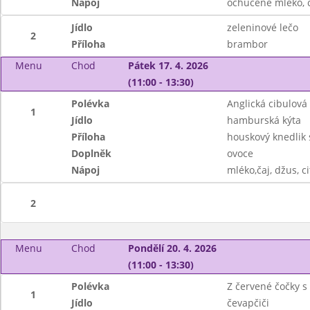
Nápoj
ochucené mléko, ča
Jídlo
zeleninové lečo
2
Příloha
brambor
Menu
Chod
Pátek 17. 4. 2026
(11:00 - 13:30)
Polévka
Anglická cibulová
1
Jídlo
hamburská kýta
Příloha
houskový knedlik
Doplněk
ovoce
Nápoj
mléko,čaj, džus, c
2
Menu
Chod
Pondělí 20. 4. 2026
(11:00 - 13:30)
Polévka
Z červené čočky s
1
Jídlo
čevapčiči