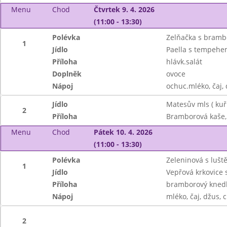
Menu
Chod
Čtvrtek 9. 4. 2026
(11:00 - 13:30)
Polévka
Zelňačka s bram
1
Jídlo
Paella s tempeh
Příloha
hlávk.salát
Doplněk
ovoce
Nápoj
ochuc.mléko, čaj, 
Jídlo
Matesův mls ( kuř
2
Příloha
Bramborová kaše,
Menu
Chod
Pátek 10. 4. 2026
(11:00 - 13:30)
Polévka
Zeleninová s lušt
1
Jídlo
Vepřová krkovice 
Příloha
bramborový knedlí
Nápoj
mléko, čaj, džus, 
2