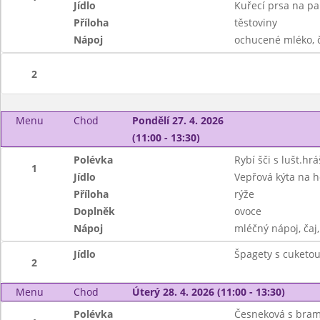
Jídlo
Kuřecí prsa na pa
Příloha
těstoviny
Nápoj
ochucené mléko, ča
2
Menu
Chod
Pondělí 27. 4. 2026
(11:00 - 13:30)
Polévka
Rybí šči s lušt.h
1
Jídlo
Vepřová kýta na 
Příloha
rýže
Doplněk
ovoce
Nápoj
mléčný nápoj, čaj,
Jídlo
Špagety s cuketou
2
Menu
Chod
Úterý 28. 4. 2026 (11:00 - 13:30)
Polévka
Česneková s bra