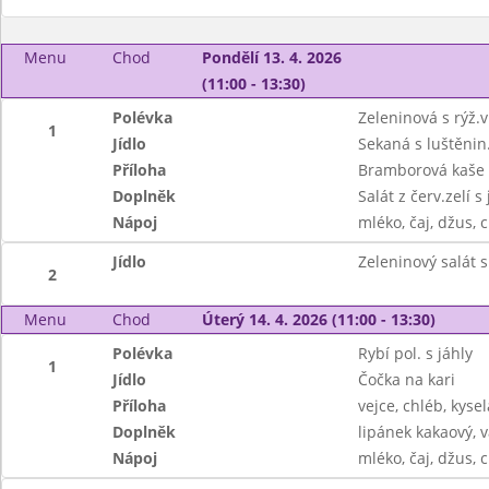
Menu
Chod
Pondělí 13. 4. 2026
(11:00 - 13:30)
Polévka
Zeleninová s rýž.
1
Jídlo
Sekaná s luštěnin
Příloha
Bramborová kaše
Doplněk
Salát z červ.zelí s
Nápoj
mléko, čaj, džus, c
Jídlo
Zeleninový salát s
2
Menu
Chod
Úterý 14. 4. 2026 (11:00 - 13:30)
Polévka
Rybí pol. s jáhly
1
Jídlo
Čočka na kari
Příloha
vejce, chléb, kyse
Doplněk
lipánek kakaový, v
Nápoj
mléko, čaj, džus, c