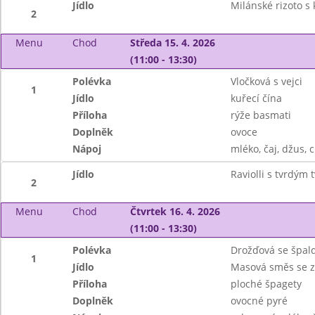
Jídlo
Milánské rizoto s
2
Menu
Chod
Středa 15. 4. 2026
(11:00 - 13:30)
Polévka
Vločková s vejci
1
Jídlo
kuřecí čína
Příloha
rýže basmati
Doplněk
ovoce
Nápoj
mléko, čaj, džus, c
Jídlo
Raviolli s tvrdým
2
Menu
Chod
Čtvrtek 16. 4. 2026
(11:00 - 13:30)
Polévka
Drožďová se špal
1
Jídlo
Masová směs se ze
Příloha
ploché špagety
Doplněk
ovocné pyré