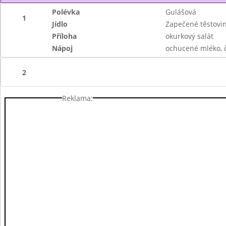
Polévka
Gulášová
1
Jídlo
Zapečené těstov
Příloha
okurkový salát
Nápoj
ochucené mléko, ča
2
Reklama: