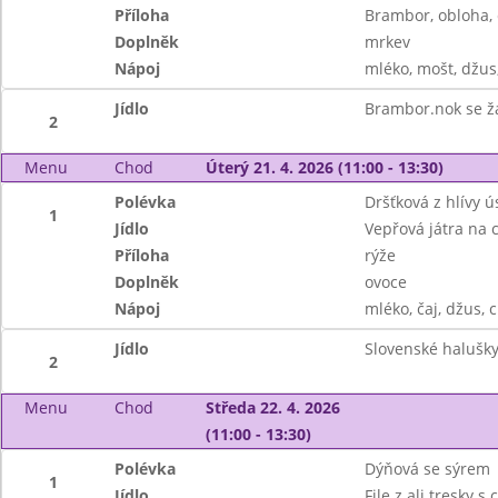
Příloha
Brambor, obloha,
Doplněk
mrkev
Nápoj
mléko, mošt, džus,
Jídlo
Brambor.nok se ž
2
Menu
Chod
Úterý 21. 4. 2026 (11:00 - 13:30)
Polévka
Dršťková z hlívy ú
1
Jídlo
Vepřová játra na 
Příloha
rýže
Doplněk
ovoce
Nápoj
mléko, čaj, džus, c
Jídlo
Slovenské halušky
2
Menu
Chod
Středa 22. 4. 2026
(11:00 - 13:30)
Polévka
Dýňová se sýrem
1
Jídlo
File z alj.tresky s