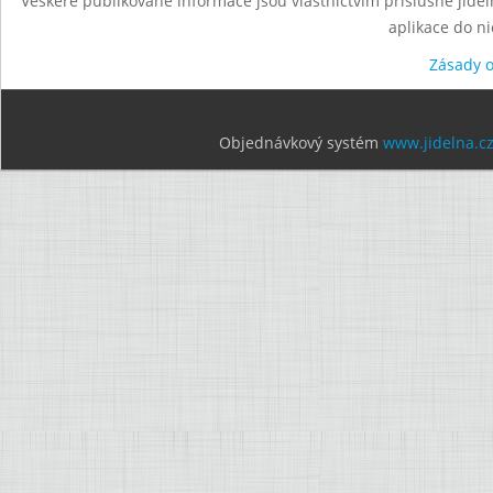
Veškeré publikované informace jsou vlastnictvím příslušné jídel
aplikace do n
Zásady 
Objednávkový systém
www.jidelna.c