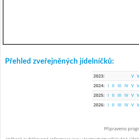
Přehled zveřejněných jídelníčků:
2023:
V
V
2024:
I
II
III
IV
V
V
2025:
I
II
III
IV
V
V
2026:
I
II
III
IV
V
V
Připraveno progr