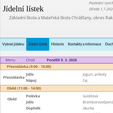
Poslední sync
Jídelní lístek
Středa 1.7.202
Základní škola a Mateřská škola Chrášťany, okres Ra
Vybrat jídelnu
Jídelní lístek
Historie
Kontakty a informace
Doch
Menu
Chod
Pondělí 9. 3. 2026
Přesnídávka (9:00 - 10:00)
Jídlo
Jogurt, piškoty
Přesnídávka
Nápoj
čaj
Oběd (11:00 - 14:00)
Polévka
Gulášová
Oběd
Jídlo
Bramborovošpenát
Doplněk
okurka