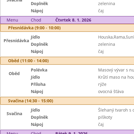
Doplněk
zelenina
Nápoj
čaj
Menu
Chod
Čtvrtek 8. 1. 2026
Přesnídávka (9:00 - 10:00)
Jídlo
Houska,Rama,šun
Přesnídávka
Doplněk
zelenina
Nápoj
čaj
Oběd (11:00 - 14:00)
Polévka
Masový vývar s n
Oběd
Jídlo
Krůtí maso na ho
Příloha
rýže
Nápoj
ovocná šťáva
Svačina (14:30 - 15:00)
Jídlo
Šlehaný tvaroh s
Svačina
Doplněk
piškoty
Nápoj
čaj
Menu
Chod
Pátek 9. 1. 2026