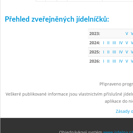
Přehled zveřejněných jídelníčků:
2023:
V
V
2024:
I
II
III
IV
V
V
2025:
I
II
III
IV
V
V
2026:
I
II
III
IV
V
V
Připraveno progr
Veškeré publikované informace jsou vlastnictvím příslušné jídel
aplikace do n
Zásady 
Objednávkový systém
www.jidelna.c