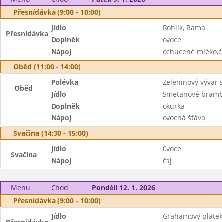
Přesnídávka (9:00 - 10:00)
Jídlo
Rohlík, Rama
Přesnídávka
Doplněk
ovoce
Nápoj
ochucené mléko,č
Oběd (11:00 - 14:00)
Polévka
Zeleninový vývar s
Oběd
Jídlo
Smetanové bramb
Doplněk
okurka
Nápoj
ovocná šťáva
Svačina (14:30 - 15:00)
Jídlo
0voce
Svačina
Nápoj
čaj
Menu
Chod
Pondělí 12. 1. 2026
Přesnídávka (9:00 - 10:00)
Jídlo
Grahamový plátek,
Přesnídávka