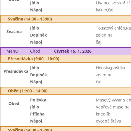
Jídlo
Lívance se skořicí
Nápoj
kakao,čaj
Svačina (14:30 - 15:00)
Jídlo
Toustový chléb,R
Svačina
Doplněk
zelenina
Nápoj
čaj
Menu
Chod
Čtvrtek 15. 1. 2026
Přesnídávka (9:00 - 10:00)
Jídlo
Houska,paštika
Přesnídávka
Doplněk
zelenina
Nápoj
čaj
Oběd (11:00 - 14:00)
Polévka
Masový vývar s a
Oběd
Jídlo
Vepřové maso na 
Příloha
knedlík
Nápoj
ovocná šťáva
Svačina (14:30 - 15:00)