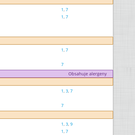
1
,
7
1
,
7
1
,
7
7
Obsahuje alergeny
1
,
3
,
7
7
1
,
3
,
9
1
,
7