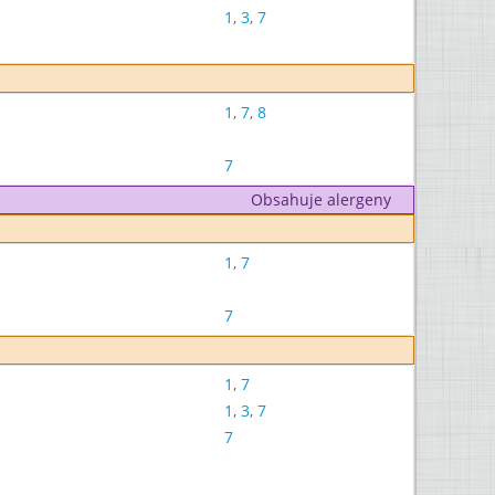
1
,
3
,
7
1
,
7
,
8
7
Obsahuje alergeny
1
,
7
7
1
,
7
1
,
3
,
7
7