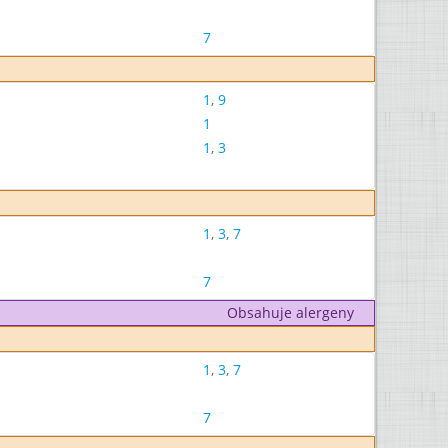
7
1
,
9
1
1
,
3
1
,
3
,
7
7
Obsahuje alergeny
1
,
3
,
7
7