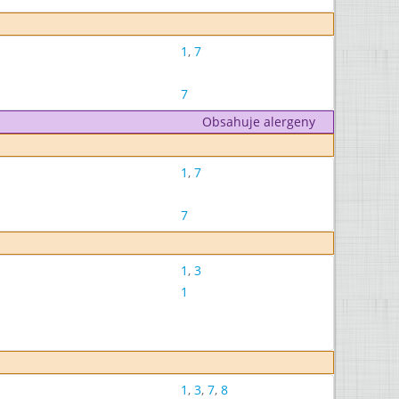
1
,
7
7
Obsahuje alergeny
1
,
7
7
1
,
3
1
1
,
3
,
7
,
8