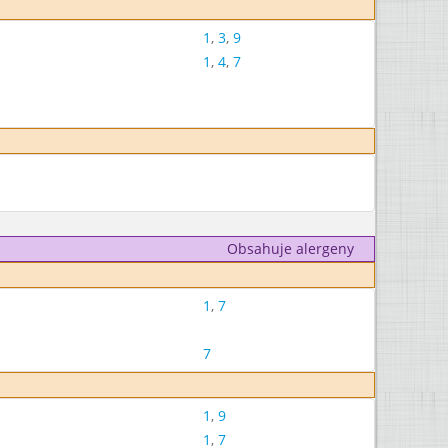
1
,
3
,
9
1
,
4
,
7
Obsahuje alergeny
1
,
7
7
1
,
9
1
,
7