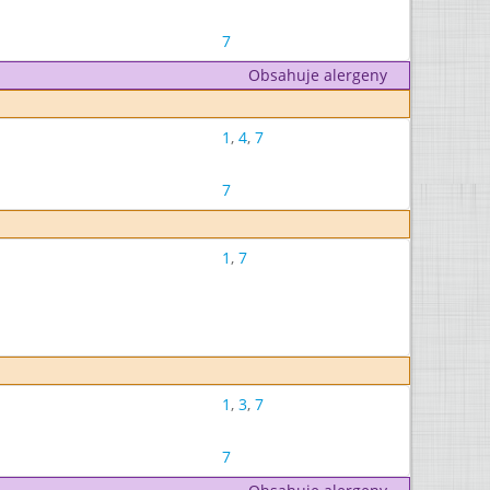
7
Obsahuje alergeny
1
,
4
,
7
7
1
,
7
1
,
3
,
7
7