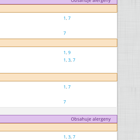
Obsahuje alergeny
1
,
7
7
1
,
9
1
,
3
,
7
1
,
7
7
Obsahuje alergeny
1
,
3
,
7