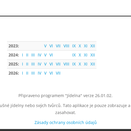
2023:
V
VI
VII
VIII
IX
X
XI
XII
2024:
I
II
III
IV
V
VI
IX
X
XI
XII
2025:
I
II
III
IV
V
VI
VII
VIII
IX
X
XI
XII
2026:
I
II
III
IV
V
VI
VII
Připraveno programem "Jídelna" verze 26.01.02.
lušné jídelny nebo svých tvůrců. Tato aplikace je pouze zobrazuje 
zasahovat.
Zásady ochrany osobních údajů