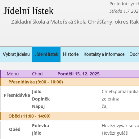
Poslední sync
Jídelní lístek
Středa 1.7.202
Základní škola a Mateřská škola Chrášťany, okres Ra
Vybrat jídelnu
Jídelní lístek
Historie
Kontakty a informace
Doch
Menu
Chod
Pondělí 15. 12. 2025
Přesnídávka (9:00 - 10:00)
Jídlo
Chléb,pomazánka 
Přesnídávka
Doplněk
zelenina
Nápoj
čaj
Oběd (11:00 - 14:00)
Polévka
Hovězí vývar se z
Oběd
Jídlo
Hovězí guláš