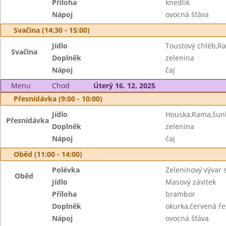
Příloha
knedlík
Nápoj
ovocná šťáva
Svačina (14:30 - 15:00)
Jídlo
Toustový chléb,R
Svačina
Doplněk
zelenina
Nápoj
čaj
Menu
Chod
Úterý 16. 12. 2025
Přesnídávka (9:00 - 10:00)
Jídlo
Houska,Rama,šun
Přesnídávka
Doplněk
zelenina
Nápoj
čaj
Oběd (11:00 - 14:00)
Polévka
Zeleninový vývar 
Oběd
Jídlo
Masový závitek
Příloha
brambor
Doplněk
okurka,červená ř
Nápoj
ovocná šťáva