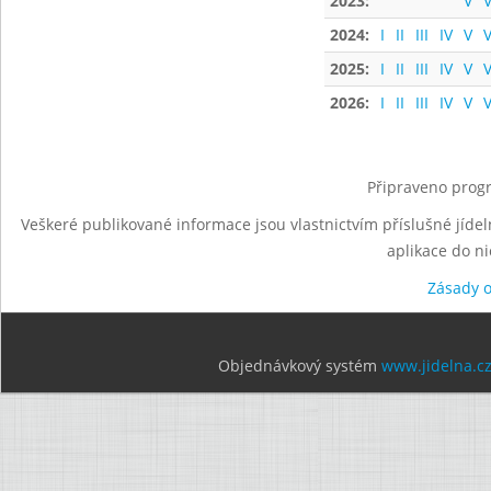
2023:
V
V
2024:
I
II
III
IV
V
V
2025:
I
II
III
IV
V
V
2026:
I
II
III
IV
V
V
Připraveno progr
Veškeré publikované informace jsou vlastnictvím příslušné jídel
aplikace do n
Zásady 
Objednávkový systém
www.jidelna.c