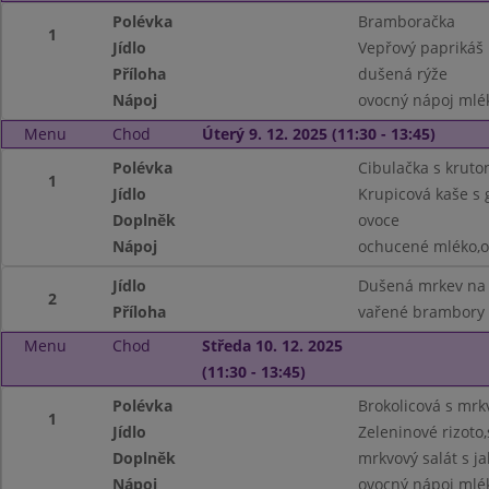
Polévka
Bramboračka
1
Jídlo
Vepřový paprikáš
Příloha
dušená rýže
Nápoj
ovocný nápoj mlé
Menu
Chod
Úterý 9. 12. 2025 (11:30 - 13:45)
Polévka
Cibulačka s kruto
1
Jídlo
Krupicová kaše s
Doplněk
ovoce
Nápoj
ochucené mléko,o
Jídlo
Dušená mrkev na
2
Příloha
vařené brambory
Menu
Chod
Středa 10. 12. 2025
(11:30 - 13:45)
Polévka
Brokolicová s mrk
1
Jídlo
Zeleninové rizoto,
Doplněk
mrkvový salát s ja
Nápoj
ovocný nápoj mlé