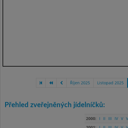
Říjen 2025
Listopad 2025
Přehled zveřejněných jídelníčků:
2000:
I
II
III
IV
V
V
2001:
I
II
III
IV
V
V