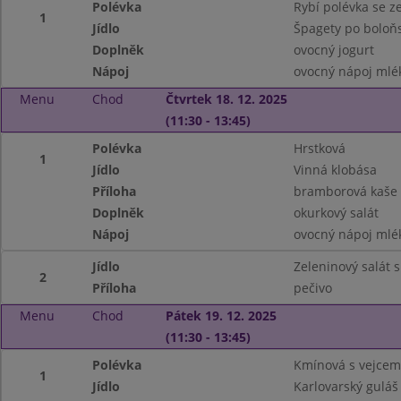
Polévka
Rybí polévka se z
1
Jídlo
Špagety po boloň
Doplněk
ovocný jogurt
Nápoj
ovocný nápoj mlé
Menu
Chod
Čtvrtek 18. 12. 2025
(11:30 - 13:45)
Polévka
Hrstková
1
Jídlo
Vinná klobása
Příloha
bramborová kaše
Doplněk
okurkový salát
Nápoj
ovocný nápoj mlé
Jídlo
Zeleninový salát 
2
Příloha
pečivo
Menu
Chod
Pátek 19. 12. 2025
(11:30 - 13:45)
Polévka
Kmínová s vejcem
1
Jídlo
Karlovarský guláš