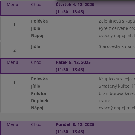
Menu
Chod
Čtvrtek 4. 12. 2025
(11:30 - 13:45)
Polévka
Zeleninová s kap
1
Jídlo
Pyré z červené čoč
Nápoj
ovocný nápoj,mlé
Jídlo
Staročeský kuba, 
2
Menu
Chod
Pátek 5. 12. 2025
(11:30 - 13:45)
Polévka
Krupicová s vejce
1
Jídlo
Smažený kuřecí ří
Příloha
bramborová kaše,
Doplněk
ovoce
Nápoj
ovocný nápoj mlé
Menu
Chod
Pondělí 8. 12. 2025
(11:30 - 13:45)