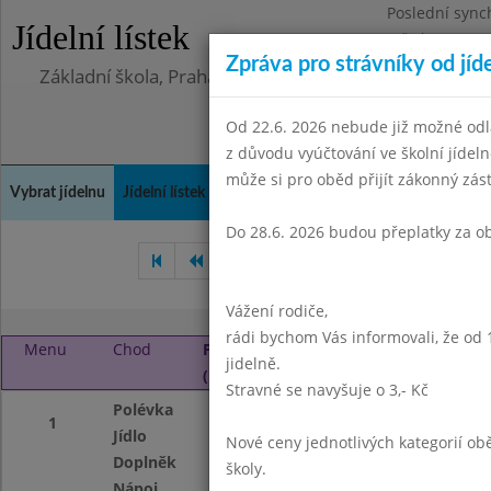
Poslední sync
Jídelní lístek
Středa 5.8.202
Zpráva pro strávníky od jíd
Základní škola, Praha 4, Na Líše 16
Od 22.6. 2026 nebude již možné odl
z důvodu vyúčtování ve školní jíde
může si pro oběd přijít zákonný zá
Vybrat jídelnu
Jídelní lístek
Historie
Kontakty a informace
Doch
Do 28.6. 2026 budou přeplatky za o
Říjen 2025
Listopad 2025
Vážení rodiče,
rádi bychom Vás informovali, že od 
Menu
Chod
Pondělí 1. 12. 2025
jidelně.
(11:30 - 13:45)
Stravné se navyšuje o 3,- Kč
Polévka
kuřecí vývar s pí
1
Jídlo
Bramborové noky
Nové ceny jednotlivých kategorií 
Doplněk
ovoce
školy.
Nápoj
ovocný nápoj mlé