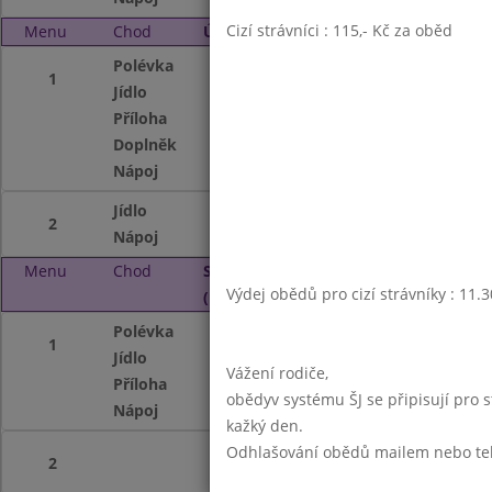
Cizí strávníci : 115,- Kč za oběd
Menu
Chod
Úterý 2. 12. 2025 (11:30 - 13:45)
Polévka
Z míchaných lušt
1
Jídlo
Kuřecí nudličky n
Příloha
Kus-kus se zelen
Doplněk
ovocný kompot
Nápoj
ovocný nápoj mlé
Jídlo
Lívance s jahodo
2
Nápoj
ochucené mléko
Menu
Chod
Středa 3. 12. 2025
Výdej obědů pro cizí strávníky : 11.
(11:30 - 13:45)
Polévka
Zeleninová
1
Jídlo
Staročeská krkovic
Vážení rodiče,
Příloha
bramborové knedl
obědyv systému ŠJ se připisují pro 
Nápoj
ovocný nápoj mlé
kažký den.
Odhlašování obědů mailem nebo telef
2