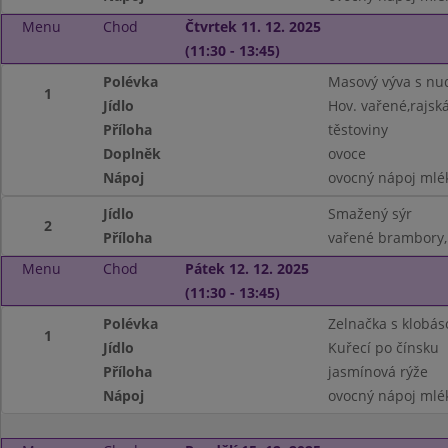
Menu
Chod
Čtvrtek 11. 12. 2025
(11:30 - 13:45)
Polévka
Masový výva s nu
1
Jídlo
Hov. vařené,rajsk
Příloha
těstoviny
Doplněk
ovoce
Nápoj
ovocný nápoj mlé
Jídlo
Smažený sýr
2
Příloha
vařené brambory,
Menu
Chod
Pátek 12. 12. 2025
(11:30 - 13:45)
Polévka
Zelnačka s klobás
1
Jídlo
Kuřecí po čínsku
Příloha
jasmínová rýže
Nápoj
ovocný nápoj mlé