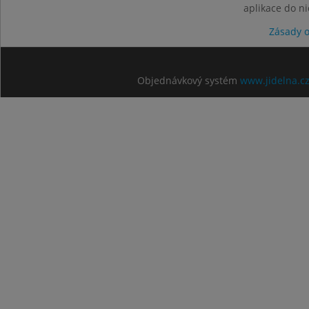
aplikace do n
Zásady 
Objednávkový systém
www.jidelna.c