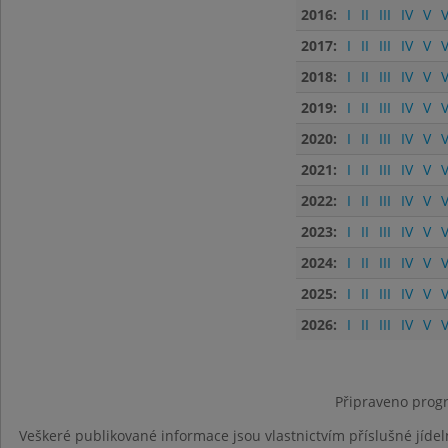
2016:
I
II
III
IV
V
V
2017:
I
II
III
IV
V
V
2018:
I
II
III
IV
V
V
2019:
I
II
III
IV
V
V
2020:
I
II
III
IV
V
V
2021:
I
II
III
IV
V
V
2022:
I
II
III
IV
V
V
2023:
I
II
III
IV
V
V
2024:
I
II
III
IV
V
V
2025:
I
II
III
IV
V
V
2026:
I
II
III
IV
V
V
Připraveno progr
Veškeré publikované informace jsou vlastnictvím příslušné jídel