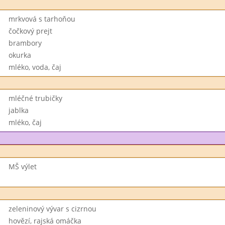
mrkvová s tarhoňou
čočkový prejt
brambory
okurka
mléko, voda, čaj
mléčné trubičky
jablka
mléko, čaj
MŠ výlet
zeleninový vývar s cizrnou
hovězí, rajská omáčka