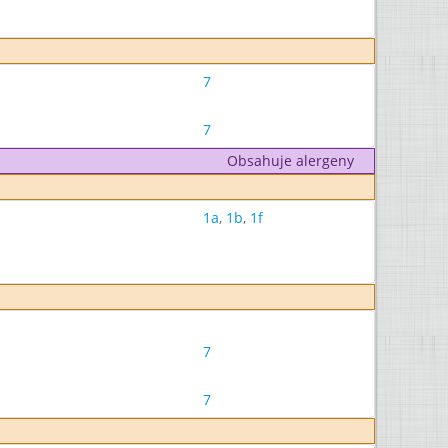
7
7
Obsahuje alergeny
1a
,
1b
,
1f
7
7