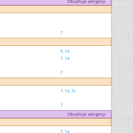
Obsahuje alergeny
7
9
,
1a
7
,
1a
7
7
,
1a
,
1c
7
Obsahuje alergeny
7
,
1a