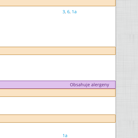
3
,
6
,
1a
Obsahuje alergeny
1a