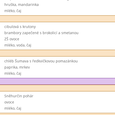
hruška, mandarinka
mléko, čaj
cibulová s krutony
brambory zapečené s brokolicí a smetanou
ZŠ ovoce
mléko, voda, čaj
chléb Šumava s ředkvičkovou pomazánkou
paprika, mrkev
mléko, čaj
Sněhurčin pohár
ovoce
mléko, čaj