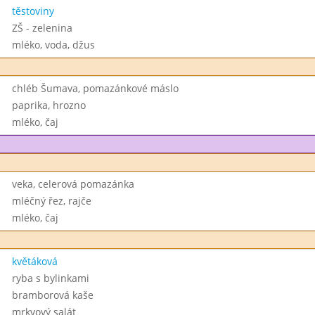
těstoviny
ZŠ - zelenina
mléko, voda, džus
chléb Šumava, pomazánkové máslo
paprika, hrozno
mléko, čaj
veka, celerová pomazánka
mléčný řez, rajče
mléko, čaj
květáková
ryba s bylinkami
bramborová kaše
mrkvový salát