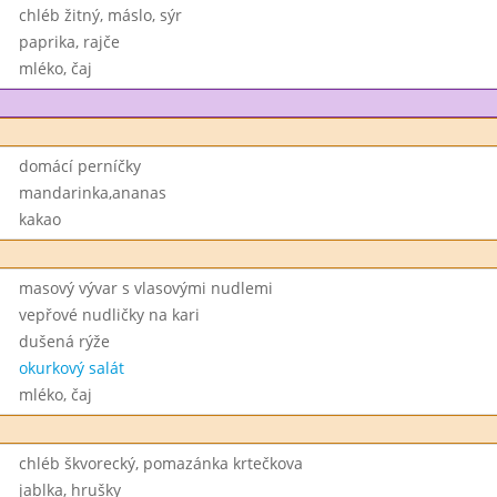
chléb žitný, máslo, sýr
paprika, rajče
mléko, čaj
domácí perníčky
mandarinka,ananas
kakao
masový vývar s vlasovými nudlemi
vepřové nudličky na kari
dušená rýže
okurkový salát
mléko, čaj
chléb škvorecký, pomazánka krtečkova
jablka, hrušky