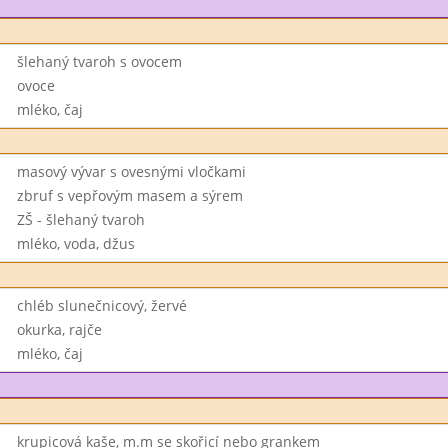
šlehaný tvaroh s ovocem
ovoce
mléko, čaj
masový vývar s ovesnými vločkami
zbruf s vepřovým masem a sýrem
ZŠ - šlehaný tvaroh
mléko, voda, džus
chléb slunečnicový, žervé
okurka, rajče
mléko, čaj
krupicová kaše, m.m se skořicí nebo grankem