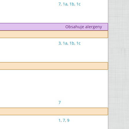
7
,
1a
,
1b
,
1c
Obsahuje alergeny
3
,
1a
,
1b
,
1c
7
1
,
7
,
9