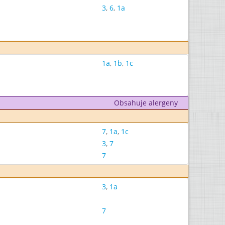
3
,
6
,
1a
1a
,
1b
,
1c
Obsahuje alergeny
7
,
1a
,
1c
3
,
7
7
3
,
1a
7