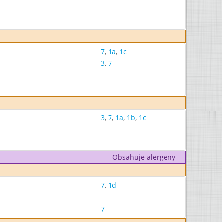
7
,
1a
,
1c
3
,
7
3
,
7
,
1a
,
1b
,
1c
Obsahuje alergeny
7
,
1d
7