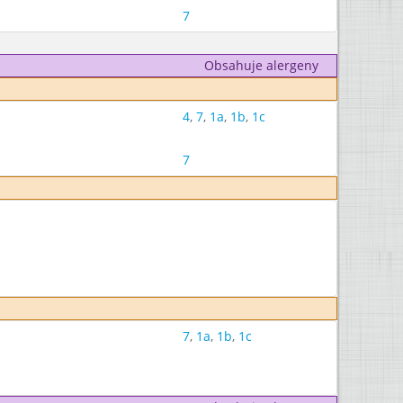
7
Obsahuje alergeny
4
,
7
,
1a
,
1b
,
1c
7
7
,
1a
,
1b
,
1c