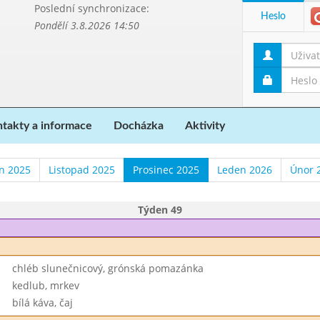
Poslední synchronizace:
Heslo
Pondělí 3.8.2026 14:50
takty a informace
Docházka
Aktivity
en 2025
Listopad 2025
Prosinec 2025
Leden 2026
Únor 
Týden 49
chléb slunečnicový, grónská pomazánka
kedlub, mrkev
bílá káva, čaj