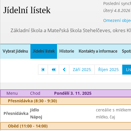
Poslední sync
Jídelní lístek
Úterý 4.8.2026
Omezení obje
Základní škola a Mateřská škola Stehelčeves, okres K
Vybrat jídelnu
Jídelní lístek
Historie
Kontakty a informace
Spot
Září 2025
Říjen 2025
Li
Menu
Chod
Pondělí 3. 11. 2025
Přesnídávka (8:30 - 9:30)
Jídlo
cereálie s mléke
Přesnídávka
Nápoj
mléko, čaj
Oběd (11:00 - 14:00)