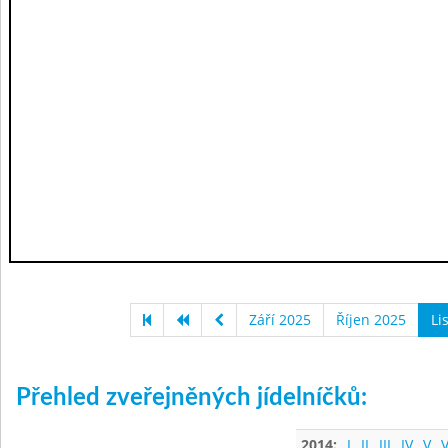
Září 2025
Říjen 2025
Li
Přehled zveřejněných jídelníčků:
2014:
I
II
III
IV
V
V