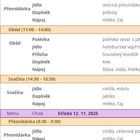
Jídlo
ovocná přesnídáv
Přesnídávka
Doplněk
piškoty
Nápoj
mléko, čaj
Oběd (11:00 - 14:00)
Polévka
polévka vývar s já
Oběd
Jídlo
hamburská vepřov
Příloha
houskový knedlík
Doplněk
kiwi
Nápoj
šťáva, voda, mlék
Svačina (14:30 - 15:30)
Jídlo
rohlík, máslo
Svačina
Doplněk
jablko
Nápoj
mléko, čaj
Menu
Chod
Středa 12. 11. 2025
Přesnídávka (8:30 - 9:30)
Jídlo
chléb, celerová 
Přesnídávka
Nápoj
mléko, čaj