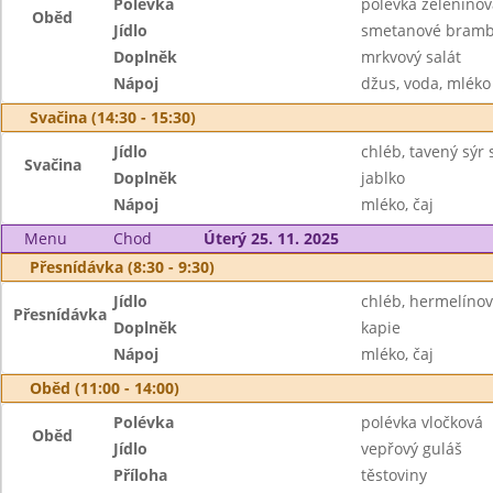
Polévka
polévka zeleninová
Oběd
Jídlo
smetanové brambo
Doplněk
mrkvový salát
Nápoj
džus, voda, mléko
Svačina (14:30 - 15:30)
Jídlo
chléb, tavený sýr
Svačina
Doplněk
jablko
Nápoj
mléko, čaj
Menu
Chod
Úterý 25. 11. 2025
Přesnídávka (8:30 - 9:30)
Jídlo
chléb, hermelíno
Přesnídávka
Doplněk
kapie
Nápoj
mléko, čaj
Oběd (11:00 - 14:00)
Polévka
polévka vločková
Oběd
Jídlo
vepřový guláš
Příloha
těstoviny