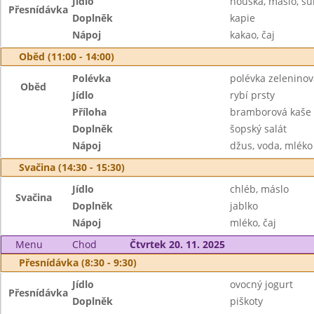
Jídlo
houska, máslo, š
Přesnídávka
Doplněk
kapie
Nápoj
kakao, čaj
Oběd (11:00 - 14:00)
Polévka
polévka zeleninov
Oběd
Jídlo
rybí prsty
Příloha
bramborová kaše
Doplněk
šopský salát
Nápoj
džus, voda, mléko
Svačina (14:30 - 15:30)
Jídlo
chléb, máslo
Svačina
Doplněk
jablko
Nápoj
mléko, čaj
Menu
Chod
Čtvrtek 20. 11. 2025
Přesnídávka (8:30 - 9:30)
Jídlo
ovocný jogurt
Přesnídávka
Doplněk
piškoty