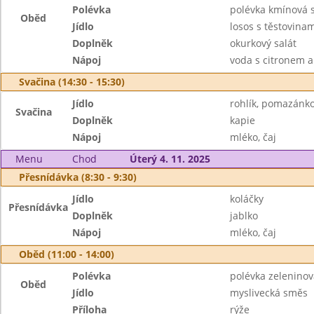
Polévka
polévka kmínová 
Oběd
Jídlo
losos s těstovin
Doplněk
okurkový salát
Nápoj
voda s citronem a
Svačina (14:30 - 15:30)
Jídlo
rohlík, pomazánko
Svačina
Doplněk
kapie
Nápoj
mléko, čaj
Menu
Chod
Úterý 4. 11. 2025
Přesnídávka (8:30 - 9:30)
Jídlo
koláčky
Přesnídávka
Doplněk
jablko
Nápoj
mléko, čaj
Oběd (11:00 - 14:00)
Polévka
polévka zelenino
Oběd
Jídlo
myslivecká směs
Příloha
rýže