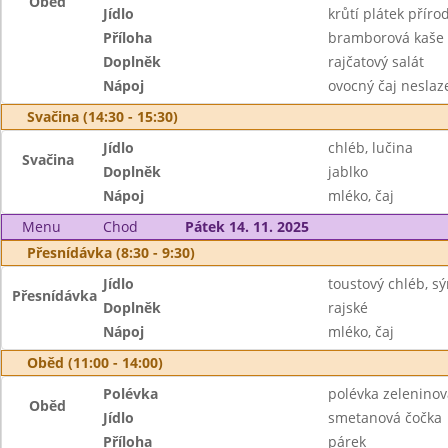
Oběd
Jídlo
krůtí plátek příro
Příloha
bramborová kaše
Doplněk
rajčatový salát
Nápoj
ovocný čaj neslaz
Svačina (14:30 - 15:30)
Jídlo
chléb, lučina
Svačina
Doplněk
jablko
Nápoj
mléko, čaj
Menu
Chod
Pátek 14. 11. 2025
Přesnídávka (8:30 - 9:30)
Jídlo
toustový chléb, 
Přesnídávka
Doplněk
rajské
Nápoj
mléko, čaj
Oběd (11:00 - 14:00)
Polévka
polévka zelenino
Oběd
Jídlo
smetanová čočka
Příloha
párek