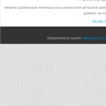
Veškeré publikované informace jsou vlastnictvím příslušné jídel
aplikace do n
Zásady 
Objednávkový systém
www.jidelna.c