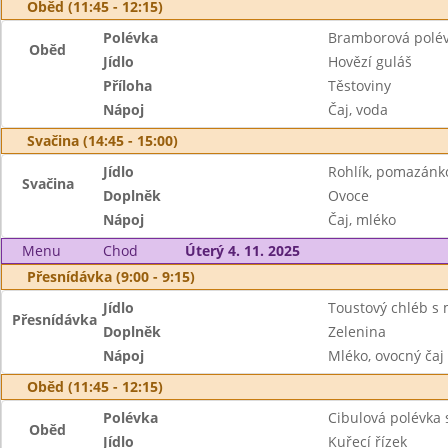
Oběd (11:45 - 12:15)
Polévka
Bramborová polé
Oběd
Jídlo
Hovězí guláš
Příloha
Těstoviny
Nápoj
Čaj, voda
Svačina (14:45 - 15:00)
Jídlo
Rohlík, pomazánk
Svačina
Doplněk
Ovoce
Nápoj
Čaj, mléko
Menu
Chod
Úterý 4. 11. 2025
Přesnídávka (9:00 - 9:15)
Jídlo
Toustový chléb s
Přesnídávka
Doplněk
Zelenina
Nápoj
Mléko, ovocný čaj
Oběd (11:45 - 12:15)
Polévka
Cibulová polévka 
Oběd
Jídlo
Kuřecí řízek