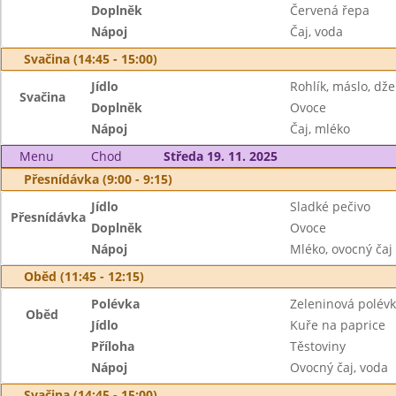
Doplněk
Červená řepa
Nápoj
Čaj, voda
Svačina (14:45 - 15:00)
Jídlo
Rohlík, máslo, dž
Svačina
Doplněk
Ovoce
Nápoj
Čaj, mléko
Menu
Chod
Středa 19. 11. 2025
Přesnídávka (9:00 - 9:15)
Jídlo
Sladké pečivo
Přesnídávka
Doplněk
Ovoce
Nápoj
Mléko, ovocný čaj
Oběd (11:45 - 12:15)
Polévka
Zeleninová polév
Oběd
Jídlo
Kuře na paprice
Příloha
Těstoviny
Nápoj
Ovocný čaj, voda
Svačina (14:45 - 15:00)