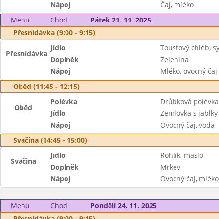
Nápoj
Čaj, mléko
Menu
Chod
Pátek 21. 11. 2025
Přesnídávka (9:00 - 9:15)
Jídlo
Toustový chléb, 
Přesnídávka
Doplněk
Zelenina
Nápoj
Mléko, ovocný čaj
Oběd (11:45 - 12:15)
Polévka
Drůbková polévka
Oběd
Jídlo
Žemlovka s jablky
Nápoj
Ovocný čaj, voda
Svačina (14:45 - 15:00)
Jídlo
Rohlík, máslo
Svačina
Doplněk
Mrkev
Nápoj
Ovocný čaj, mléko
Menu
Chod
Pondělí 24. 11. 2025
Přesnídávka (9:00 - 9:15)