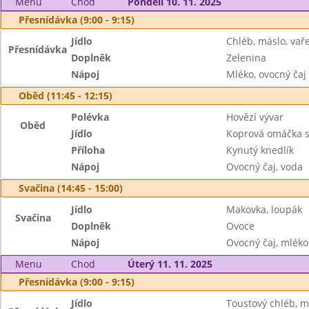
Menu
Chod
Pondělí 10. 11. 2025
Přesnídávka (9:00 - 9:15)
Jídlo
Chléb, máslo, vař
Přesnídávka
Doplněk
Zelenina
Nápoj
Mléko, ovocný čaj
Oběd (11:45 - 12:15)
Polévka
Hovězí vývar
Oběd
Jídlo
Koprová omáčka 
Příloha
Kynutý knedlík
Nápoj
Ovocný čaj, voda
Svačina (14:45 - 15:00)
Jídlo
Makovka, loupák
Svačina
Doplněk
Ovoce
Nápoj
Ovocný čaj, mléko
Menu
Chod
Úterý 11. 11. 2025
Přesnídávka (9:00 - 9:15)
Jídlo
Toustový chléb, m