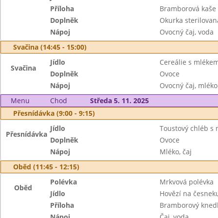
Příloha
Bramborová kaše
Doplněk
Okurka sterilovan
Nápoj
Ovocný čaj, voda
Svačina (14:45 - 15:00)
Jídlo
Cereálie s mléke
Svačina
Doplněk
Ovoce
Nápoj
Ovocný čaj, mléko
Menu
Chod
Středa 5. 11. 2025
Přesnídávka (9:00 - 9:15)
Jídlo
Toustový chléb s 
Přesnídávka
Doplněk
Ovoce
Nápoj
Mléko, čaj
Oběd (11:45 - 12:15)
Polévka
Mrkvová polévka
Oběd
Jídlo
Hovězí na česnek
Příloha
Bramborový knedl
Nápoj
Čaj, voda