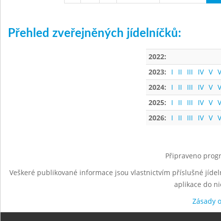
Přehled zveřejněných jídelníčků:
2022:
2023:
I
II
III
IV
V
V
2024:
I
II
III
IV
V
V
2025:
I
II
III
IV
V
V
2026:
I
II
III
IV
V
V
Připraveno progr
Veškeré publikované informace jsou vlastnictvím příslušné jídel
aplikace do n
Zásady 