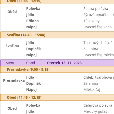
Oběd (11:45 - 12:15)
Polévka
Selská polévka
Oběd
Jídlo
Sýrová omáčka s
Příloha
Těstoviny
Nápoj
Ovocný čaj, voda
Svačina (14:45 - 15:00)
Jídlo
Toustový chléb, 
Svačina
Doplněk
Zelenina
Nápoj
Ovocný čaj, mléko
Menu
Chod
Čtvrtek 13. 11. 2025
Přesnídávka (9:00 - 9:15)
Jídlo
Chléb, tvarohová
Přesnídávka
Doplněk
Zelenina
Nápoj
Mléko, čaj
Oběd (11:45 - 12:15)
Polévka
Celerová polévka
Oběd
Jídlo
Mexický guláš