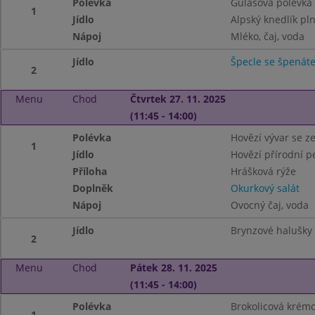
Polévka
Gulášová polévka
1
Jídlo
Alpský knedlík pl
Nápoj
Mléko, čaj, voda
Jídlo
Špecle se špenát
2
Menu
Chod
Čtvrtek 27. 11. 2025
(11:45 - 14:00)
Polévka
Hovězí vývar se z
1
Jídlo
Hovězí přírodní 
Příloha
Hrášková rýže
Doplněk
Okurkový salát
Nápoj
Ovocný čaj, voda
Jídlo
Brynzové halušky
2
Menu
Chod
Pátek 28. 11. 2025
(11:45 - 14:00)
Polévka
Brokolicová krémo
1