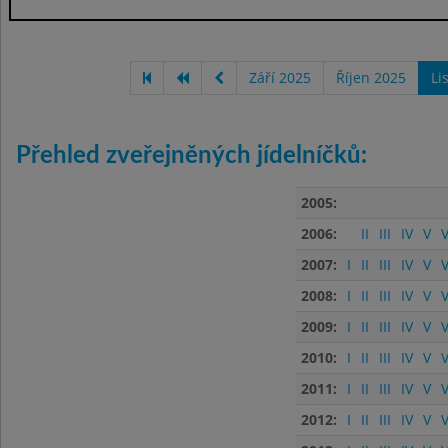
Září 2025
Říjen 2025
Li
Přehled zveřejněných jídelníčků:
2005:
2006:
II
III
IV
V
V
2007:
I
II
III
IV
V
V
2008:
I
II
III
IV
V
V
2009:
I
II
III
IV
V
V
2010:
I
II
III
IV
V
V
2011:
I
II
III
IV
V
V
2012:
I
II
III
IV
V
V