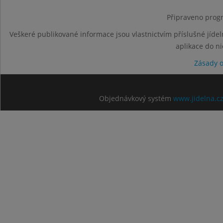
Připraveno progr
Veškeré publikované informace jsou vlastnictvím příslušné jídel
aplikace do n
Zásady 
Objednávkový systém
www.jidelna.c