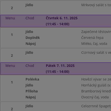
Jídlo
Mrkvový salát s t
2
Menu
Chod
Čtvrtek 6. 11. 2025
(11:45 - 14:00)
Jídlo
Zapečené těstovi
1
Doplněk
Červená řepa
Nápoj
Mléko, čaj, voda
Jídlo
Cizrnový salát s v
2
Menu
Chod
Pátek 7. 11. 2025
(11:45 - 14:00)
Polévka
Hovězí vývar se z
1
Jídlo
Horňácký guláš (v.
Příloha
Bramborový knedl
Nápoj
Ovocný čaj, voda
Jídlo
Celozrnné špagety
2