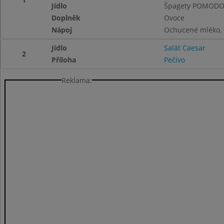
Jídlo
Špagety POMOD
Doplněk
Ovoce
Nápoj
Ochucené mléko, č
Jídlo
Salát Caesar
2
Příloha
Pečivo
Reklama: