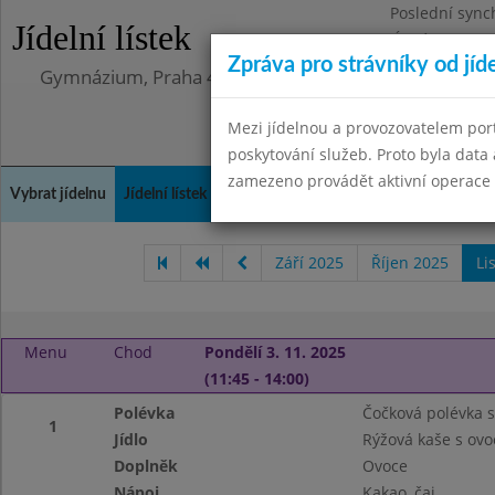
Poslední sync
Jídelní lístek
Úterý 12.5.202
Zpráva pro strávníky od jíd
Gymnázium, Praha 4, Budějovická 680
Mezi jídelnou a provozovatelem por
poskytování služeb. Proto byla dat
zamezeno provádět aktivní operace (
Vybrat jídelnu
Jídelní lístek
Historie
Kontakty a informace
Doch
Září 2025
Říjen 2025
Li
Menu
Chod
Pondělí 3. 11. 2025
(11:45 - 14:00)
Polévka
Čočková polévka 
1
Jídlo
Rýžová kaše s ov
Doplněk
Ovoce
Nápoj
Kakao, čaj