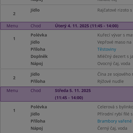
Jídlo
Rajčatové rizoto
2
Menu
Chod
Úterý 4. 11. 2025 (11:45 - 14:00)
Polévka
Kuřecí vývar s m
1
Jídlo
Vepřové maso na 
Příloha
Těstoviny
Doplněk
Mléčný dezert s j
Nápoj
Ovocný čaj, voda
Jídlo
Čína ze sojového
2
Příloha
Rýžové nudle
Menu
Chod
Středa 5. 11. 2025
(11:45 - 14:00)
Polévka
Celerová s bylink
1
Jídlo
Přírodní rybí filé
Příloha
Brambory vařené
Nápoj
Černý čaj, voda