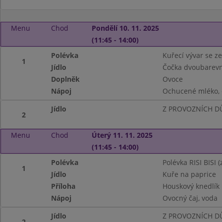
Menu
Chod
Pondělí 10. 11. 2025
(11:45 - 14:00)
Polévka
Kuřecí vývar se z
1
Jídlo
Čočka dvoubarevn
Doplněk
Ovoce
Nápoj
Ochucené mléko, č
Jídlo
Z PROVOZNÍCH DŮ
2
Menu
Chod
Úterý 11. 11. 2025
(11:45 - 14:00)
Polévka
Polévka RISI BISI (
1
Jídlo
Kuře na paprice
Příloha
Houskový knedlík
Nápoj
Ovocný čaj, voda
Jídlo
Z PROVOZNÍCH DŮ
2