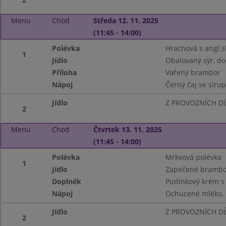
Menu
Chod
Středa 12. 11. 2025
(11:45 - 14:00)
Polévka
Hrachová s angl.s
1
Jídlo
Obalovaný sýr, d
Příloha
Vařený brambor
Nápoj
Černý čaj se siru
Jídlo
Z PROVOZNÍCH DŮ
2
Menu
Chod
Čtvrtek 13. 11. 2025
(11:45 - 14:00)
Polévka
Mrkvová polévka
1
Jídlo
Zapečené brambo
Doplněk
Pudinkový krém s 
Nápoj
Ochucené mléko, č
Jídlo
Z PROVOZNÍCH DŮ
2