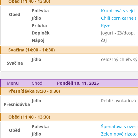
Oběd (11:40 - 13:30)
Polévka
Krupicová s vejci
Oběd
Jídlo
Chili corn carne (
Příloha
Rýže
Doplněk
Jogurt - Zš/dosp.
Nápoj
čaj
Svačina (14:00 - 14:30)
Jídlo
celozrný chléb, sý
Svačina
Menu
Chod
Pondělí 10. 11. 2025
Přesnídávka (8:30 - 9:30)
Jídlo
Rohlík,avokádová
Přesnídávka
Oběd (11:40 - 13:30)
Polévka
Špenátová s oves
Oběd
Jídlo
Zeleninové rizoto 