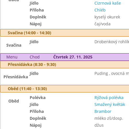
Jídlo
Cizrnová kaše
Příloha
Chléb
Doplněk
kyselý okurek
Nápoj
čaj/voda
Svačina (14:00 - 14:30)
Jídlo
Drobenkový rohlík,
Svačina
Menu
Chod
Čtvrtek 27. 11. 2025
Přesnídávka (8:30 - 9:30)
Jídlo
Puding , ovocná m
Přesnídávka
Oběd (11:40 - 13:30)
Polévka
Rýžová polévka
Oběd
Jídlo
Smažený květák
Příloha
Brambor
Doplněk
mléko zš/dosp.
Nápoj
džus