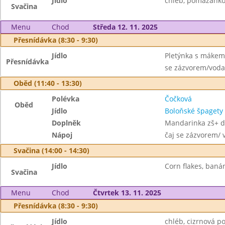
Jídlo
chléb, pomazánkov
Svačina
Menu
Chod
Středa 12. 11. 2025
Přesnídávka (8:30 - 9:30)
Jídlo
Pletýnka s mákem,
Přesnídávka
se zázvorem/voda
Oběd (11:40 - 13:30)
Polévka
Čočková
Oběd
Jídlo
Boloňské špaget
Doplněk
Mandarinka zš+ d
Nápoj
čaj se zázvorem/ 
Svačina (14:00 - 14:30)
Jídlo
Corn flakes, banán
Svačina
Menu
Chod
Čtvrtek 13. 11. 2025
Přesnídávka (8:30 - 9:30)
Jídlo
chléb, cizrnová p