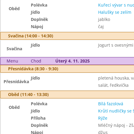
Polévka
Kuřecí vývar s nu
Oběd
Jídlo
Halušky se zelím
Doplněk
jablko
Nápoj
čaj
Svačina (14:00 - 14:30)
Jídlo
Jogurt s ovesnými
Svačina
Menu
Chod
Úterý 4. 11. 2025
Přesnídávka (8:30 - 9:30)
Jídlo
pletená houska, v
Přesnídávka
salát, ředkvička
Oběd (11:40 - 13:30)
Polévka
Bílá fazolová
Oběd
Jídlo
Krůtí nudličky se
Příloha
Rýže
Doplněk
Mléčný nápoj - Zš
Nápoj
džus