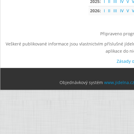
2025:
I
II
III
IV
V
V
2026:
I
II
III
IV
V
V
Připraveno progr
Veškeré publikované informace jsou vlastnictvím příslušné jídel
aplikace do n
Zásady 
Objednávkový systém
www.jidelna.c