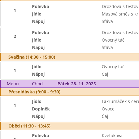
Polévka
Drožďová s těstov
1
Jídlo
Masová směs s k
Nápoj
Šťáva
Polévka
Drožďová s těstov
2
Jídlo
Ovocný táč
Nápoj
Šťáva
Svačina (14:30 - 15:00)
Jídlo
Ovocný táč
1
Nápoj
Čaj
Menu
Chod
Pátek 28. 11. 2025
Přesnídávka (9:00 - 9:30)
Jídlo
Lakrumáček s cer
1
Doplněk
Ovoce
Nápoj
Čaj
Oběd (11:30 - 13:45)
Polévka
Květáková