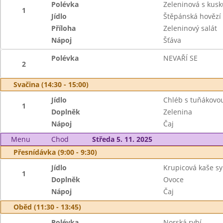
Polévka
Zeleninová s kus
1
Jídlo
Štěpánská hovězí
Příloha
Zeleninový salát
Nápoj
Šťáva
Polévka
NEVAŘÍ SE
2
Svačina (14:30 - 15:00)
Jídlo
Chléb s tuňákov
1
Doplněk
Zelenina
Nápoj
Čaj
Menu
Chod
Středa 5. 11. 2025
Přesnídávka (9:00 - 9:30)
Jídlo
Krupicová kaše sy
1
Doplněk
Ovoce
Nápoj
Čaj
Oběd (11:30 - 13:45)
Polévka
Norská rybí