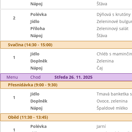
Nápoj
Šťáva
Polévka
Dýňová s krutóny
2
Jídlo
Zeleninové bulgu
Příloha
Zeleninový salát
Nápoj
Šťáva
Svačina (14:30 - 15:00)
Jídlo
Chléb s maminči
1
Doplněk
Zelenina
Nápoj
Čaj
Menu
Chod
Středa 26. 11. 2025
Přesnídávka (9:00 - 9:30)
Jídlo
Tmavá banketka 
1
Doplněk
Ovoce, zelenina
Nápoj
Špaldové mléko
Oběd (11:30 - 13:45)
Polévka
Jarní
1