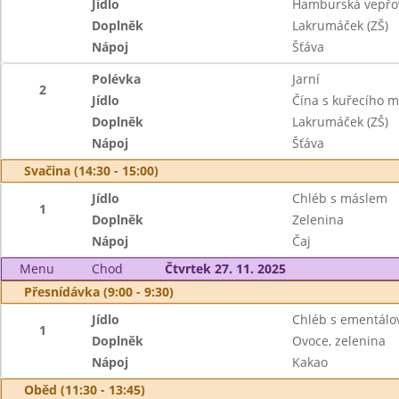
Jídlo
Hamburská vepřov
Doplněk
Lakrumáček (ZŠ)
Nápoj
Šťáva
Polévka
Jarní
2
Jídlo
Čína s kuřecího m
Doplněk
Lakrumáček (ZŠ)
Nápoj
Šťáva
Svačina (14:30 - 15:00)
Jídlo
Chléb s máslem
1
Doplněk
Zelenina
Nápoj
Čaj
Menu
Chod
Čtvrtek 27. 11. 2025
Přesnídávka (9:00 - 9:30)
Jídlo
Chléb s ementál
1
Doplněk
Ovoce, zelenina
Nápoj
Kakao
Oběd (11:30 - 13:45)