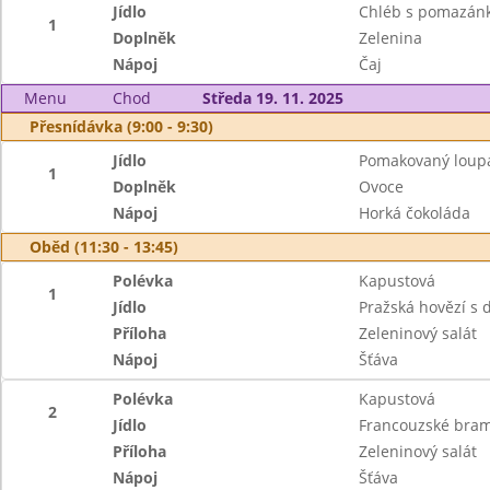
Jídlo
Chléb s pomazán
1
Doplněk
Zelenina
Nápoj
Čaj
Menu
Chod
Středa 19. 11. 2025
Přesnídávka (9:00 - 9:30)
Jídlo
Pomakovaný loup
1
Doplněk
Ovoce
Nápoj
Horká čokoláda
Oběd (11:30 - 13:45)
Polévka
Kapustová
1
Jídlo
Pražská hovězí s 
Příloha
Zeleninový salát
Nápoj
Šťáva
Polévka
Kapustová
2
Jídlo
Francouzské bra
Příloha
Zeleninový salát
Nápoj
Šťáva