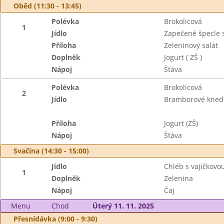
Oběd (11:30 - 13:45)
Polévka
Brokolicová
1
Jídlo
Zapečené špecle 
Příloha
Zeleninový salát
Doplněk
Jogurt ( ZŠ )
Nápoj
Šťáva
Polévka
Brokolicová
2
Jídlo
Bramborové kned
Příloha
Jogurt (ZŠ)
Nápoj
Šťáva
Svačina (14:30 - 15:00)
Jídlo
Chléb s vajíčkov
1
Doplněk
Zelenina
Nápoj
Čaj
Menu
Chod
Úterý 11. 11. 2025
Přesnídávka (9:00 - 9:30)