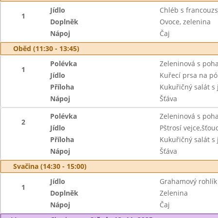
Jídlo
Chléb s francou
1
Doplněk
Ovoce, zelenina
Nápoj
Čaj
Oběd (11:30 - 13:45)
Polévka
Zeleninová s poh
1
Jídlo
Kuřecí prsa na pór
Příloha
Kukuřičný salát s
Nápoj
Šťáva
Polévka
Zeleninová s poh
2
Jídlo
Pštrosí vejce,šťo
Příloha
Kukuřičný salát s
Nápoj
Šťáva
Svačina (14:30 - 15:00)
Jídlo
Grahamový rohlík
1
Doplněk
Zelenina
Nápoj
Čaj