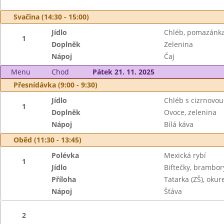
Svačina (14:30 - 15:00)
Jídlo
Chléb, pomazánka
1
Doplněk
Zelenina
Nápoj
Čaj
Menu
Chod
Pátek 21. 11. 2025
Přesnídávka (9:00 - 9:30)
Jídlo
Chléb s cizrnovo
1
Doplněk
Ovoce, zelenina
Nápoj
Bílá káva
Oběd (11:30 - 13:45)
Polévka
Mexická rybí
1
Jídlo
Biftečky, brambor
Příloha
Tatarka (ZŠ), okur
Nápoj
Šťáva
2