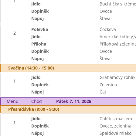
1
Jídlo
Buchtičky s krém
Doplněk
Ovoce
Nápoj
Šťáva
Polévka
Čočková
2
Jídlo
Americké kotlety
Příloha
Přílohová zelenin
Doplněk
Ovoce
Nápoj
Šťáva
Svačina (14:30 - 15:00)
Jídlo
Grahamový rohlí
1
Doplněk
Zelenina
Nápoj
Čaj
Menu
Chod
Pátek 7. 11. 2025
Přesnídávka (9:00 - 9:30)
Jídlo
Chléb s máslem
1
Doplněk
Ovoce, zelenina
Nápoj
Špaldové mléko