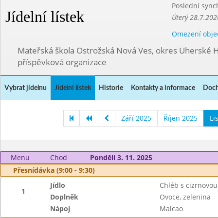
Poslední sync
Jídelní lístek
Úterý 28.7.202
Omezení obje
Mateřská škola Ostrožská Nová Ves, okres Uherské H
příspěvková organizace
Vybrat jídelnu
Jídelní lístek
Historie
Kontakty a informace
Doch
Září 2025
Říjen 2025
Li
Menu
Chod
Pondělí 3. 11. 2025
Přesnídávka (9:00 - 9:30)
Jídlo
Chléb s cizrnovo
1
Doplněk
Ovoce, zelenina
Nápoj
Malcao