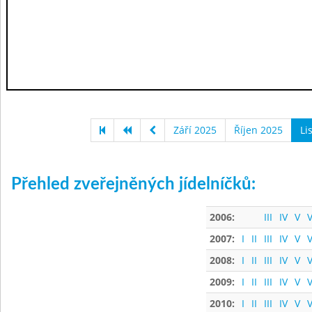
Září 2025
Říjen 2025
Li
Přehled zveřejněných jídelníčků:
2006:
III
IV
V
V
2007:
I
II
III
IV
V
V
2008:
I
II
III
IV
V
V
2009:
I
II
III
IV
V
V
2010:
I
II
III
IV
V
V