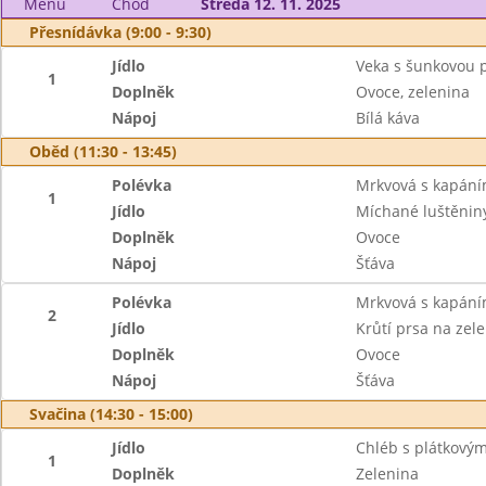
Menu
Chod
Středa 12. 11. 2025
Přesnídávka (9:00 - 9:30)
Jídlo
Veka s šunkovou 
1
Doplněk
Ovoce, zelenina
Nápoj
Bílá káva
Oběd (11:30 - 13:45)
Polévka
Mrkvová s kapán
1
Jídlo
Míchané luštěniny
Doplněk
Ovoce
Nápoj
Šťáva
Polévka
Mrkvová s kapán
2
Jídlo
Krůtí prsa na zel
Doplněk
Ovoce
Nápoj
Šťáva
Svačina (14:30 - 15:00)
Jídlo
Chléb s plátkový
1
Doplněk
Zelenina