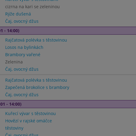
cizrna na kari se zeleninou
Rýže dušená
Čaj, ovocný džus
1 - 14:00)
Rajčatová polévka s těstovinou
Losos na bylinkách
Brambory vařené
Zelenina
Čaj, ovocný džus
Rajčatová polévka s těstovinou
Zapečená brokolice s brambory
Čaj, ovocný džus
01 - 14:00)
Kuřecí vývar s těstovinou
Hovězí v rajské omáčce
těstoviny
Čaj, ovocný džus