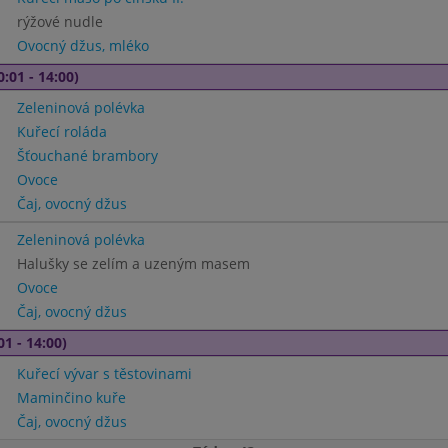
rýžové nudle
Ovocný džus, mléko
0:01 - 14:00)
Zeleninová polévka
Kuřecí roláda
Šťouchané brambory
Ovoce
Čaj, ovocný džus
Zeleninová polévka
Halušky se zelím a uzeným masem
Ovoce
Čaj, ovocný džus
01 - 14:00)
Kuřecí vývar s těstovinami
Maminčino kuře
Čaj, ovocný džus