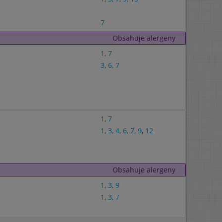
7
Obsahuje alergeny
1
,
7
3
,
6
,
7
1
,
7
1
,
3
,
4
,
6
,
7
,
9
,
12
Obsahuje alergeny
1
,
3
,
9
1
,
3
,
7