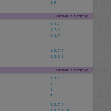
1
,
9
Obsahuje alergeny
1
,
3
,
7
,
9
1
,
7
,
9
1
,
3
,
7
1
,
3
,
7
,
9
1
,
3
,
6
,
9
Obsahuje alergeny
1
,
3
,
7
,
9
1
1
7
1
,
3
,
7
,
9
1
,
3
,
7
,
9
,
13