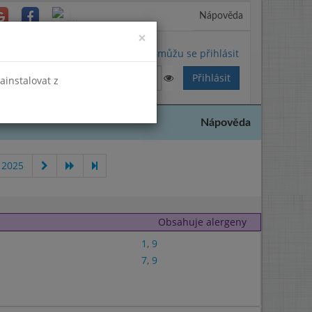
Nápověda
Close
×
Nemůžu se přihlásit
nainstalovat z
Nápověda
 2025
Obsahuje alergeny
1
,
9
7
,
9