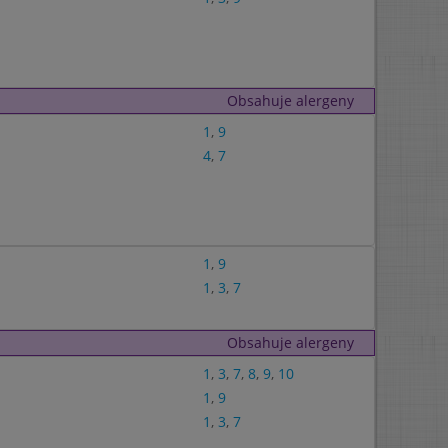
Obsahuje alergeny
1
,
9
4
,
7
1
,
9
1
,
3
,
7
Obsahuje alergeny
1
,
3
,
7
,
8
,
9
,
10
1
,
9
1
,
3
,
7