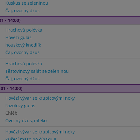
Kuskus se zeleninou
Čaj, ovocný džus
01 - 14:00)
Hrachová polévka
Hovězí guláš
houskový knedlík
Čaj, ovocný džus
Hrachová polévka
Těstovinový salát se zeleninou
Čaj, ovocný džus
01 - 14:00)
Hovězí vývar se krupicovými noky
Fazolový guláš
Chléb
Ovocný džus, mléko
Hovězí vývar se krupicovými noky
Kuřecí maso po čínsku II.