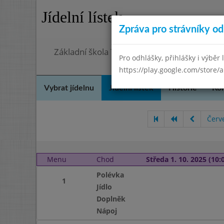
Jídelní lístek
Zpráva pro strávníky od 
Základní škola Terezín, okres Litoměřice
Pro odhlášky, přihlášky i výběr 
https://play.google.com/store/a
Vybrat jídelnu
Jídelní lístek
Historie
Kon
Červ
Menu
Chod
Středa 1. 10. 2025 (10:0
Polévka
1
Jídlo
Doplněk
Nápoj