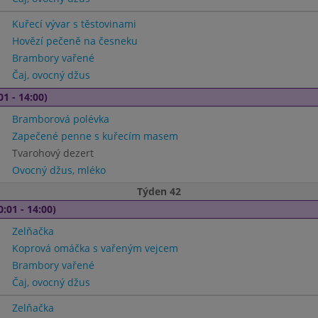
Kuřecí vývar s těstovinami
Hovězí pečeně na česneku
Brambory vařené
Čaj, ovocný džus
01 - 14:00)
Bramborová polévka
Zapečené penne s kuřecím masem
Tvarohový dezert
Ovocný džus, mléko
Týden 42
0:01 - 14:00)
Zelňačka
Koprová omáčka s vařeným vejcem
Brambory vařené
Čaj, ovocný džus
Zelňačka