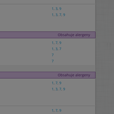
1
,
3
,
9
1
,
3
,
7
,
9
Obsahuje alergeny
1
,
7
,
9
1
,
3
,
7
7
7
Obsahuje alergeny
1
,
7
,
9
1
,
3
,
7
,
9
1
,
7
,
9