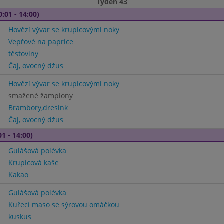
Týden 43
0:01 - 14:00)
Hovězí vývar se krupicovými noky
Vepřové na paprice
těstoviny
Čaj, ovocný džus
Hovězí vývar se krupicovými noky
smažené žampiony
Brambory,dresink
Čaj, ovocný džus
01 - 14:00)
Gulášová polévka
Krupicová kaše
Kakao
Gulášová polévka
Kuřecí maso se sýrovou omáčkou
kuskus