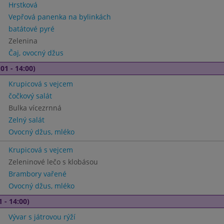
Hrstková
Vepřová panenka na bylinkách
batátové pyré
Zelenina
Čaj, ovocný džus
01 - 14:00)
Krupicová s vejcem
čočkový salát
Bulka vícezrnná
Zelný salát
Ovocný džus, mléko
Krupicová s vejcem
Zeleninové lečo s klobásou
Brambory vařené
Ovocný džus, mléko
1 - 14:00)
Vývar s játrovou rýží