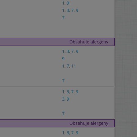
1
,
9
1
,
3
,
7
,
9
7
Obsahuje alergeny
1
,
3
,
7
,
9
9
1
,
7
,
11
7
1
,
3
,
7
,
9
3
,
9
7
Obsahuje alergeny
1
,
3
,
7
,
9