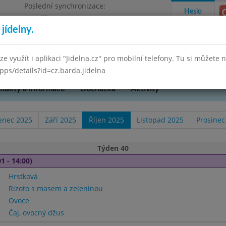
Poslední synchronizace:
Heslo
Pondělí 6.7.2026 12:20
jídelny.
Omezení objednávek
lze využít i aplikaci "Jidelna.cz" pro mobilní telefony. Tu si můžete 
pps/details?id=cz.barda.jidelna
takty a informace
Docházka
Aktivity
enec 2025
Září 2025
Říjen 2025
Listopad 2025
Prosinec
Týden 40
1 - 14:00)
Hrstková
Rizoto s masem a zeleninou
Ovoce
Čaj, ovocný džus