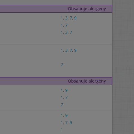
Obsahuje alergeny
1
,
3
,
7
,
9
1
,
7
1
,
3
,
7
1
,
3
,
7
,
9
7
Obsahuje alergeny
1
,
9
1
,
7
7
1
,
9
1
,
7
,
9
1