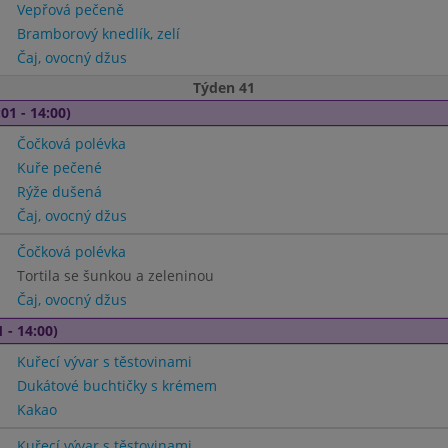
Vepřová pečeně
Bramborový knedlík, zelí
Čaj, ovocný džus
Týden 41
01 - 14:00)
Čočková polévka
Kuře pečené
Rýže dušená
Čaj, ovocný džus
Čočková polévka
Tortila se šunkou a zeleninou
Čaj, ovocný džus
 - 14:00)
Kuřecí vývar s těstovinami
Dukátové buchtičky s krémem
Kakao
Kuřecí vývar s těstovinami