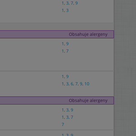
1
,
3
,
7
,
9
1
,
3
Obsahuje alergeny
1
,
9
1
,
7
1
,
9
1
,
3
,
6
,
7
,
9
,
10
Obsahuje alergeny
1
,
3
,
9
1
,
3
,
7
7
1
,
3
,
9