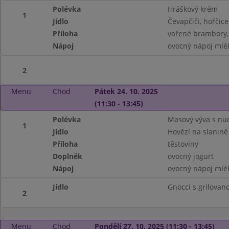
Polévka
Hráškový krém
1
Jídlo
Čevapčiči, hořčice
Příloha
vařené brambory,
Nápoj
ovocný nápoj mlé
2
Menu
Chod
Pátek 24. 10. 2025
(11:30 - 13:45)
Polévka
Masový výva s nu
1
Jídlo
Hovězí na slanině
Příloha
těstoviny
Doplněk
ovocný jogurt
Nápoj
ovocný nápoj mlé
Jídlo
Gnocci s grilova
2
Menu
Chod
Pondělí 27. 10. 2025 (11:30 - 13:45)