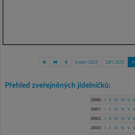
Srpen 2025
Září 2025
Ř
Přehled zveřejněných jídelníčků:
2000:
I
II
III
IV
V
V
2001:
I
II
III
IV
V
V
2002:
I
II
III
IV
V
V
2003:
I
II
III
IV
V
V