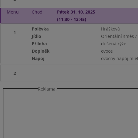
Menu
Chod
Pátek 31. 10. 2025
(11:30 - 13:45)
Polévka
Hrášková
1
Jídlo
Orientální směs / k
Příloha
dušená rýže
Doplněk
ovoce
Nápoj
ovocný nápoj mlé
2
Reklama: