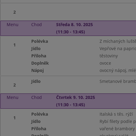
2
Menu
Chod
Středa 8. 10. 2025
(11:30 - 13:45)
Polévka
Z míchaných lušt
1
Jídlo
Vepřové na papri
Příloha
těstoviny
Doplněk
ovoce
Nápoj
ovocný nápoj, ml
Jídlo
Smetanové brambo
2
Menu
Chod
Čtvrtek 9. 10. 2025
(11:30 - 13:45)
Polévka
Italská s těs. rýží
1
Jídlo
Rybí filety podle 
Příloha
vařené brambory
Doplněk
okurkový salát