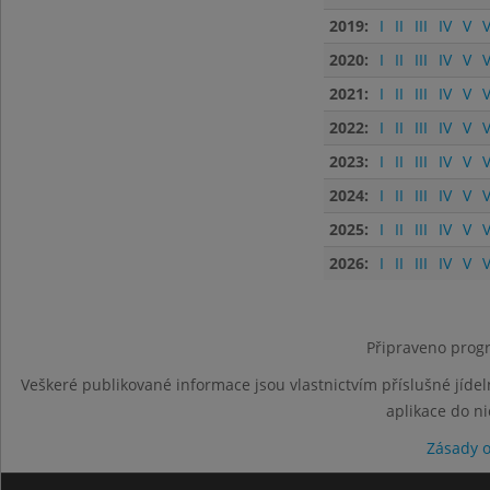
2019:
I
II
III
IV
V
V
2020:
I
II
III
IV
V
V
2021:
I
II
III
IV
V
V
2022:
I
II
III
IV
V
V
2023:
I
II
III
IV
V
V
2024:
I
II
III
IV
V
V
2025:
I
II
III
IV
V
V
2026:
I
II
III
IV
V
V
Připraveno progr
Veškeré publikované informace jsou vlastnictvím příslušné jídel
aplikace do n
Zásady 