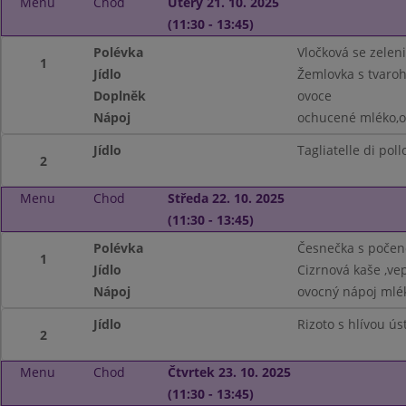
Menu
Chod
Úterý 21. 10. 2025
(11:30 - 13:45)
Polévka
Vločková se zelen
1
Jídlo
Žemlovka s tvaroh
Doplněk
ovoce
Nápoj
ochucené mléko,o
Jídlo
Tagliatelle di poll
2
Menu
Chod
Středa 22. 10. 2025
(11:30 - 13:45)
Polévka
Česnečka s poče
1
Jídlo
Cizrnová kaše ,ve
Nápoj
ovocný nápoj mlé
Jídlo
Rizoto s hlívou ú
2
Menu
Chod
Čtvrtek 23. 10. 2025
(11:30 - 13:45)