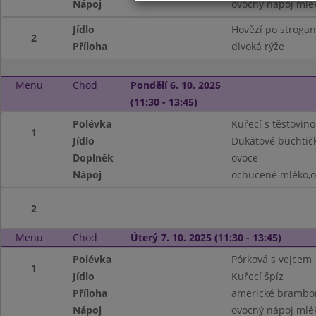
Nápoj
ovocný nápoj mlé
Jídlo
Hovězí po stroga
2
Příloha
divoká rýže
Menu
Chod
Pondělí 6. 10. 2025
(11:30 - 13:45)
Polévka
Kuřecí s těstovin
1
Jídlo
Dukátové buchtič
Doplněk
ovoce
Nápoj
ochucené mléko,o
2
Menu
Chod
Úterý 7. 10. 2025 (11:30 - 13:45)
Polévka
Pórková s vejcem
1
Jídlo
Kuřecí špíz
Příloha
americké brambor
Nápoj
ovocný nápoj mlé