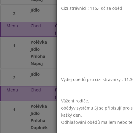
Cizí strávníci : 115,- Kč za oběd
Jídlo
Mléčný bulgur s 
2
Menu
Chod
Čtvrtek 2. 10. 2025
(11:30 - 13:45)
Polévka
Masový vývar s tě
1
Jídlo
Lázeňský guláš
Příloha
houskové knedlík
Nápoj
ovocný nápoj mlé
Jídlo
Těstovinový salát
2
Výdej obědů pro cizí strávníky : 11.
Menu
Chod
Pátek 3. 10. 2025
(11:30 - 13:45)
Vážení rodiče,
Polévka
Dýňová polévka
obědyv systému ŠJ se připisují pro 
1
Jídlo
Vepřová pečeně na
kažký den.
Příloha
bramborová kaše
Odhlašování obědů mailem nebo telef
Doplněk
ovoce