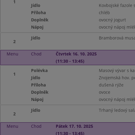
1
Jídlo
Kovbojské fazole
Příloha
chléb
Doplněk
ovocný jogurt
Nápoj
ovocný nápoj mlé
Jídlo
Bramborová musa
2
Menu
Chod
Čtvrtek 16. 10. 2025
(11:30 - 13:45)
Polévka
Masový vývar s k
1
Jídlo
Znojemská hov. p
Příloha
dušená rýže
Doplněk
ovoce
Nápoj
ovocný nápoj mlé
Jídlo
Trhaný ledový sal
2
Menu
Chod
Pátek 17. 10. 2025
(11:30 - 13:45)