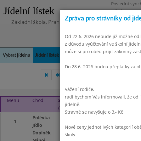
Poslední sync
Jídelní lístek
Středa 5.8.202
Zpráva pro strávníky od jíd
Základní škola, Praha 4, Na Líše 16
Od 22.6. 2026 nebude již možné odl
z důvodu vyúčtování ve školní jíde
může si pro oběd přijít zákonný zá
Vybrat jídelnu
Jídelní lístek
Historie
Kontakty a informace
Doch
Do 28.6. 2026 budou přeplatky za o
Srpen 2025
Září 2025
Ř
Vážení rodiče,
rádi bychom Vás informovali, že od 
Menu
Chod
Středa 1. 10. 2025
jidelně.
(11:30 - 13:45)
Stravné se navyšuje o 3,- Kč
Polévka
Bramboračka
1
Jídlo
Risoto primavera,
Nové ceny jednotlivých kategorií 
Doplněk
ovocný kompot
školy.
Nápoj
ovocný nápoj mlé