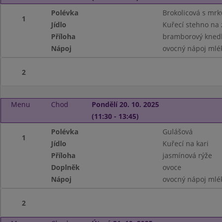
Polévka
Brokolicová s mrk
1
Jídlo
Kuřecí stehno na 
Příloha
bramborový knedl
Nápoj
ovocný nápoj mlé
2
Menu
Chod
Pondělí 20. 10. 2025
(11:30 - 13:45)
Polévka
Gulášová
1
Jídlo
Kuřecí na kari
Příloha
jasmínová rýže
Doplněk
ovoce
Nápoj
ovocný nápoj mlé
2