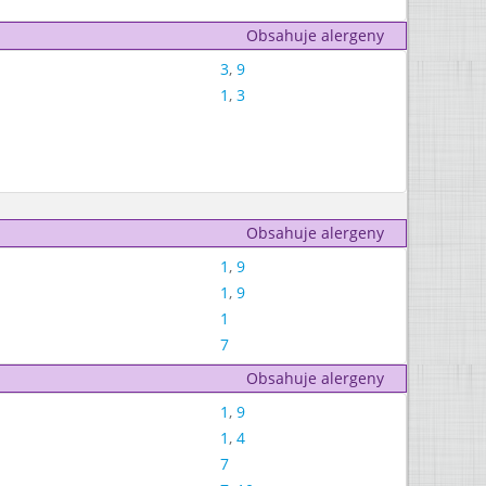
Obsahuje alergeny
3
,
9
1
,
3
Obsahuje alergeny
1
,
9
1
,
9
1
7
Obsahuje alergeny
1
,
9
1
,
4
7