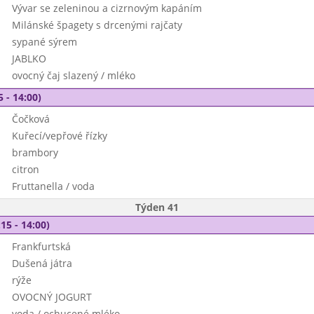
Vývar se zeleninou a cizrnovým kapáním
Milánské špagety s drcenými rajčaty
sypané sýrem
JABLKO
ovocný čaj slazený / mléko
5 - 14:00)
Čočková
Kuřecí/vepřové řízky
brambory
citron
Fruttanella / voda
Týden 41
15 - 14:00)
Frankfurtská
Dušená játra
rýže
OVOCNÝ JOGURT
voda / ochucené mléko