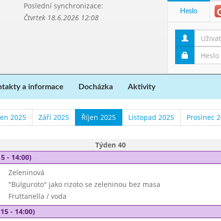
Poslední synchronizace:
Heslo
Čtvrtek 18.6.2026 12:08
takty a informace
Docházka
Aktivity
en 2025
Září 2025
Říjen 2025
Listopad 2025
Prosinec 
Týden 40
5 - 14:00)
Zeleninová
"Bulguroto" jako rizoto se zeleninou bez masa
Fruttanella / voda
15 - 14:00)