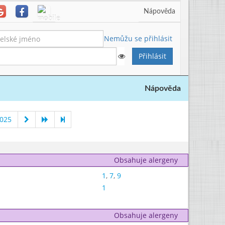
Nápověda
Nemůžu se přihlásit
Nápověda
2025
Obsahuje alergeny
1
,
7
,
9
1
Obsahuje alergeny