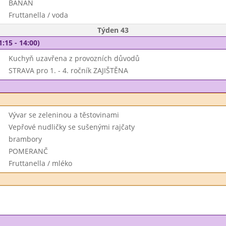
BANÁN
Fruttanella / voda
Týden 43
1:15 - 14:00)
Kuchyň uzavřena z provozních důvodů
STRAVA pro 1. - 4. ročník ZAJIŠTĚNA
Vývar se zeleninou a těstovinami
Vepřové nudličky se sušenými rajčaty
brambory
POMERANČ
Fruttanella / mléko