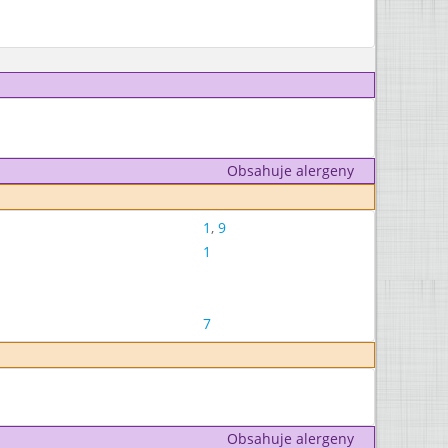
Obsahuje alergeny
1
,
9
1
7
Obsahuje alergeny