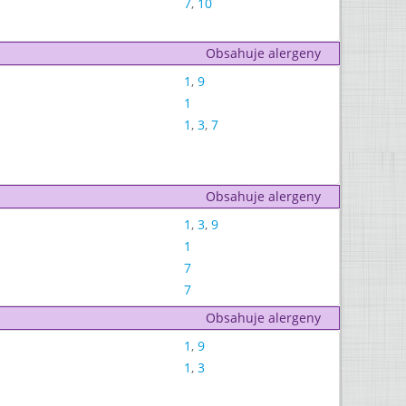
7
,
10
Obsahuje alergeny
1
,
9
1
1
,
3
,
7
Obsahuje alergeny
1
,
3
,
9
1
7
7
Obsahuje alergeny
1
,
9
1
,
3