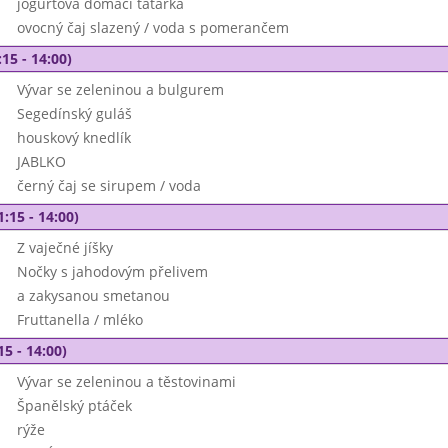
jogurtová domácí tatarka
ovocný čaj slazený / voda s pomerančem
15 - 14:00)
Vývar se zeleninou a bulgurem
Segedínský guláš
houskový knedlík
JABLKO
černý čaj se sirupem / voda
1:15 - 14:00)
Z vaječné jíšky
Nočky s jahodovým přelivem
a zakysanou smetanou
Fruttanella / mléko
15 - 14:00)
Vývar se zeleninou a těstovinami
Španělský ptáček
rýže