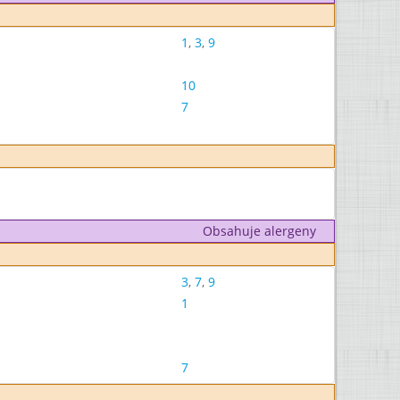
1
,
3
,
9
10
7
Obsahuje alergeny
3
,
7
,
9
1
7