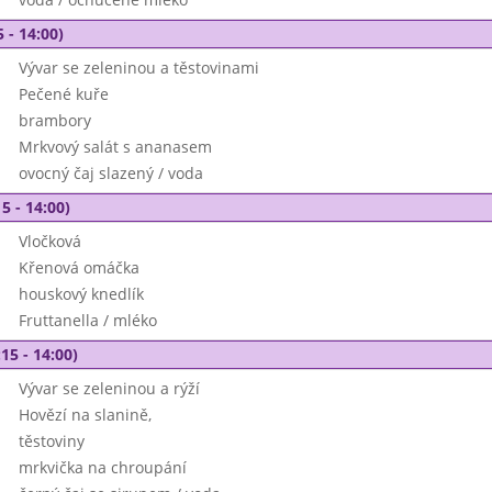
 - 14:00)
Vývar se zeleninou a těstovinami
Pečené kuře
brambory
Mrkvový salát s ananasem
ovocný čaj slazený / voda
5 - 14:00)
Vločková
Křenová omáčka
houskový knedlík
Fruttanella / mléko
15 - 14:00)
Vývar se zeleninou a rýží
Hovězí na slanině,
těstoviny
mrkvička na chroupání