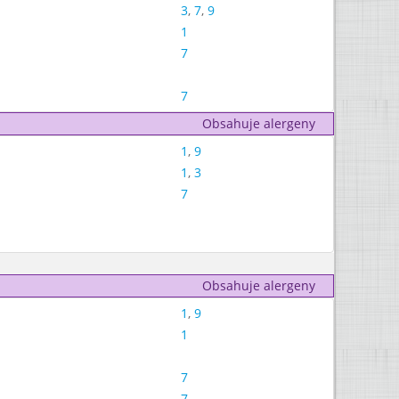
3
,
7
,
9
1
7
7
Obsahuje alergeny
1
,
9
1
,
3
7
Obsahuje alergeny
1
,
9
1
7
7