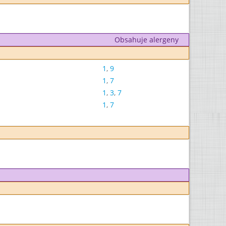
Obsahuje alergeny
1
,
9
1
,
7
1
,
3
,
7
1
,
7