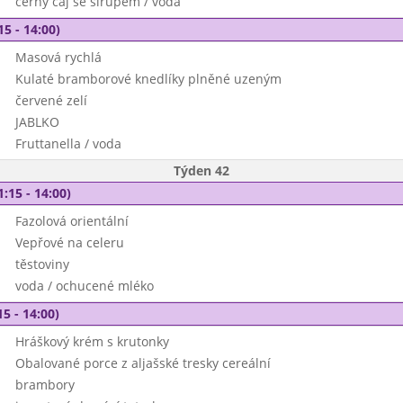
černý čaj se sirupem / voda
15 - 14:00)
Masová rychlá
Kulaté bramborové knedlíky plněné uzeným
červené zelí
JABLKO
Fruttanella / voda
Týden 42
1:15 - 14:00)
Fazolová orientální
Vepřové na celeru
těstoviny
voda / ochucené mléko
15 - 14:00)
Hráškový krém s krutonky
Obalované porce z aljašské tresky cereální
brambory