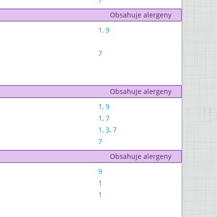
Obsahuje alergeny
1
,
9
7
Obsahuje alergeny
1
,
9
1
,
7
1
,
3
,
7
7
Obsahuje alergeny
9
1
1