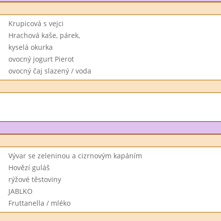
Krupicová s vejci
Hrachová kaše, párek,
kyselá okurka
ovocný jogurt Pierot
ovocný čaj slazený / voda
Vývar se zeleninou a cizrnovým kapáním
Hovězí guláš
rýžové těstoviny
JABLKO
Fruttanella / mléko